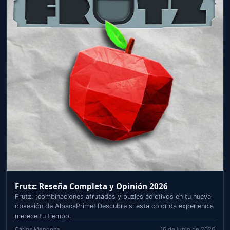
Estrategia Avanzada para Book of Cats: Maximiza
tus Ganancias
Domina Book of Cats en AlpacaPrime con apuestas inteligentes
y giros sagrados. Conquista multiplicadores felinos y
desbloquea el poder oculto de los gatos para ganar.
Carlos Mendoza
16 de junio de 2026
RESEÑA