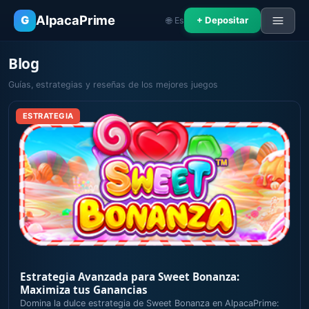
AlpacaPrime
G
+ Depositar
🌐 Es
Blog
Guías, estrategias y reseñas de los mejores juegos
ESTRATEGIA
Estrategia Avanzada para Sweet Bonanza:
Maximiza tus Ganancias
Domina la dulce estrategia de Sweet Bonanza en AlpacaPrime: