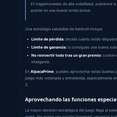
En tragamonedas de alta volatilidad, sobrevivir a
acertar en una buena ronda bonus.
Una estrategia saludable de bankroll incluye:
Límite de pérdida:
decide cuánto estás dispuest
Límite de ganancia:
si consigues una buena subid
No reinvertir todo tras un gran premio:
conserva
inteligente.
En
AlpacaPrime
, puedes aprovechar estas buenas p
juego más ordenada y entretenida, especialmente en 
2.
Aprovechando las funciones especia
La mayor decisión estratégica del juego llega al sel
gratis. No existe una opción “correcta” universal; to