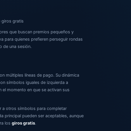
giros gratis
gadores que buscan premios pequeños y
va para quienes prefieren perseguir rondas
o de una sesión.
on múltiples líneas de pago. Su dinámica
on símbolos iguales de izquierda a
n el momento en que se activan sus
ir a otros símbolos para completar
a principal pueden ser aceptables, aunque
ra los
giros gratis
.