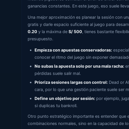
ganancias constantes. En este juego, eso suele lleva
Una mejor aproximación es planear la sesión con un
gratis y darle espacio suficiente al juego para desar
0.20
y la máxima de
S/ 500
, tienes bastante flexibi
presupuesto.
Empieza con apuestas conservadoras:
especial
conocer el ritmo del juego sin exponer demasiad
No subas la apuesta solo por una mala racha:
en
pérdidas suele salir mal.
Prioriza sesiones largas con control:
Dead or Al
cara, por lo que una gestión paciente suele ser 
Define un objetivo por sesión:
por ejemplo, juga
si duplicas tu bankroll.
Otro punto estratégico importante es entender que el
combinaciones normales, sino en la capacidad de l