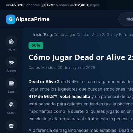
👥
💰
🎮
245,320
jugadores
|
$
12
M
en bonos
|
912,480
juegos
AlpacaPrime
G
Inic
Inicio
/
Blog
/
Cómo Jugar Dead or Alive 2: Guía y Estrate
GUÍA
Inicio
Cómo Jugar Dead or Alive 2:
Carlos Mendoza
20 de mayo de 2026
Juegos
Dead or Alive 2
de NetEnt es una tragamonedas de e
7
7
7
lugar entre los jugadores que buscan emociones in
Slots
RTP de 96.8%
,
volatilidad alta
y un potencial de p
está pensado para quienes entienden que la paciencia
importantes como la suerte. Si quieres jugarlo en un
Crash
excelente plataforma para disfrutar esta experiencia.
A diferencia de tragamonedas más estables, Dead or