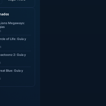
onados
Lions Megaways:
gias
6
cle of Life: Guía y
6
actoonz 2: Guía y
6
at Blue: Guía y
6