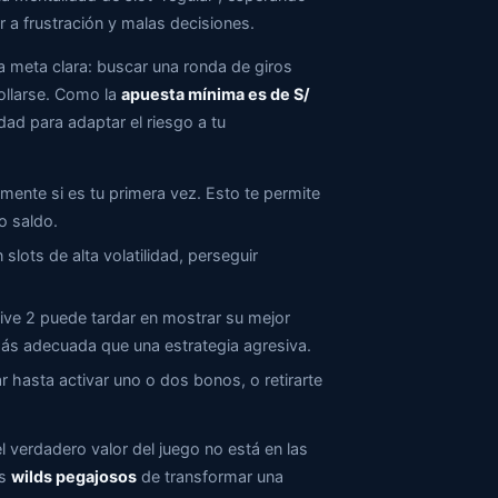
r a frustración y malas decisiones.
a meta clara: buscar una ronda de giros
rollarse. Como la
apuesta mínima es de S/
lidad para adaptar el riesgo a tu
mente si es tu primera vez. Esto te permite
o saldo.
 slots de alta volatilidad, perseguir
ive 2 puede tardar en mostrar su mejor
más adecuada que una estrategia agresiva.
r hasta activar uno o dos bonos, o retirarte
 verdadero valor del juego no está en las
os
wilds pegajosos
de transformar una