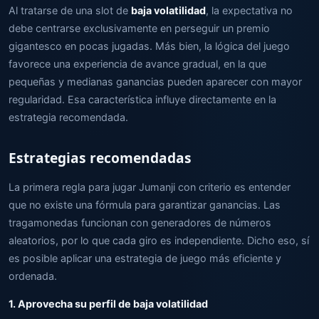
Al tratarse de una slot de
baja volatilidad
, la expectativa no
debe centrarse exclusivamente en perseguir un premio
gigantesco en pocas jugadas. Más bien, la lógica del juego
favorece una experiencia de avance gradual, en la que
pequeñas y medianas ganancias pueden aparecer con mayor
regularidad. Esa característica influye directamente en la
estrategia recomendada.
Estrategias recomendadas
La primera regla para jugar Jumanji con criterio es entender
que no existe una fórmula para garantizar ganancias. Las
tragamonedas funcionan con generadores de números
aleatorios, por lo que cada giro es independiente. Dicho eso, sí
es posible aplicar una estrategia de juego más eficiente y
ordenada.
1. Aprovecha su perfil de baja volatilidad