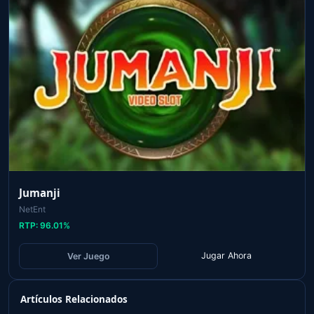
Jumanji
NetEnt
RTP:
96.01
%
Jugar Ahora
Ver Juego
Artículos Relacionados