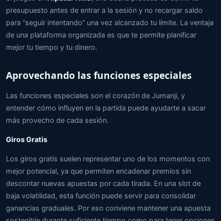
presupuesto antes de entrar a la sesión y no recargar saldo
para “seguir intentando” una vez alcanzado tu límite. La ventaja
de una plataforma organizada es que te permite planificar
mejor tu tiempo y tu dinero.
Aprovechando las funciones especiales
Las funciones especiales son el corazón de Jumanji, y
entender cómo influyen en la partida puede ayudarte a sacar
más provecho de cada sesión.
Giros Gratis
Los giros gratis suelen representar uno de los momentos con
mejor potencial, ya que permiten encadenar premios sin
descontar nuevas apuestas por cada tirada. En una slot de
baja volatilidad, esta función puede servir para consolidar
ganancias graduales. Por eso conviene mantener una apuesta
sostenible durante suficiente tiempo como para tener opciones