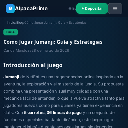
AlpacaPrime
G
+ Depositar
🌐 Es
Inicio
/
Blog
/
Cómo Jugar Jumanji: Guía y Estrategias
GUÍA
Cómo Jugar Jumanji: Guía y Estrategias
Carlos Mendoza
28 de marzo de 2026
Introducción al juego
Jumanji
de NetEnt es una tragamonedas online inspirada en la
aventura, la exploración y el misterio de la jungla. Su propuesta
combina una presentación visual muy cuidada con una
mecánica fácil de entender, lo que la vuelve atractiva tanto para
jugadores nuevos como para quienes ya tienen experiencia en
slots. Con
5 carretes, 36 líneas de pago
y un conjunto de
funciones especiales bastante dinámico, este juego logra
mantener el interés durante sesiones largas sin depender