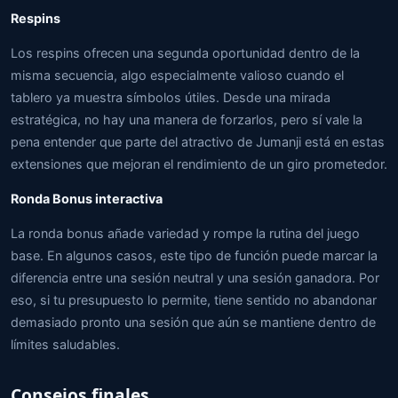
Respins
Los respins ofrecen una segunda oportunidad dentro de la
misma secuencia, algo especialmente valioso cuando el
tablero ya muestra símbolos útiles. Desde una mirada
estratégica, no hay una manera de forzarlos, pero sí vale la
pena entender que parte del atractivo de Jumanji está en estas
extensiones que mejoran el rendimiento de un giro prometedor.
Ronda Bonus interactiva
La ronda bonus añade variedad y rompe la rutina del juego
base. En algunos casos, este tipo de función puede marcar la
diferencia entre una sesión neutral y una sesión ganadora. Por
eso, si tu presupuesto lo permite, tiene sentido no abandonar
demasiado pronto una sesión que aún se mantiene dentro de
límites saludables.
Consejos finales