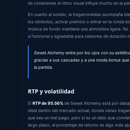
de conexiones el ritmo visual influye mucho en la p
En cuanto al sonido, la tragamonedas acompaña bien 
los símbolos, activar premios o entrar en la ronda b
música de fondo mantiene una atmósfera ligera. No 
sí funcional y agradable para sesiones de duración 
Sweet Alchemy entra por los ojos con su estética
gracias a sus cascadas y a una ronda bonus que
la partida.
RTP y volatilidad
El
RTP de 95.56%
de Sweet Alchemy está por debaj
ideal dentro del mercado actual, donde varias traga
que sea un mal juego, pero sí es un dato que convie
largo plazo, el porcentaje de retorno es algo más aju