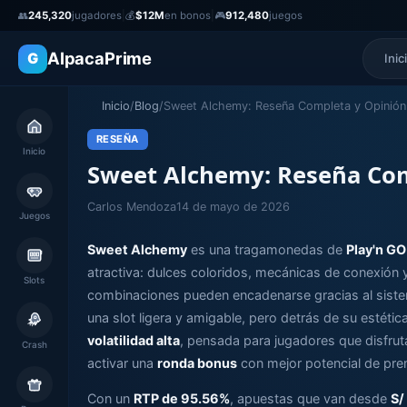
👥
💰
🎮
245,320
jugadores
|
$
12
M
en bonos
|
912,480
juegos
AlpacaPrime
G
Inic
Inicio
/
Blog
/
Sweet Alchemy: Reseña Completa y Opinió
RESEÑA
Inicio
Sweet Alchemy: Reseña Com
Carlos Mendoza
14 de mayo de 2026
Juegos
Sweet Alchemy
es una tragamonedas de
Play'n GO
7
7
7
atractiva: dulces coloridos, mecánicas de conexión 
Slots
combinaciones pueden encadenarse gracias al sist
una slot ligera y amigable, pero detrás de su estét
volatilidad alta
, pensada para jugadores que disfruta
Crash
activar una
ronda bonus
con mejor potencial de pre
Con un
RTP de 95.56%
, apuestas que van desde
S/