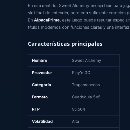
En ese sentido, Sweet Alchemy encaja bien para ju
slot fácil de entender, pero con suficiente emoción p
En
AlpacaPrime
, este juego puede resultar especial
títulos modernos con funciones claras y una interfa
Características principales
Nombre
Sweet Alchemy
Proveedor
Play'n GO
Categoría
Tragamonedas
Formato
Cuadrícula 5x5
RTP
95.56%
Volatilidad
Alta