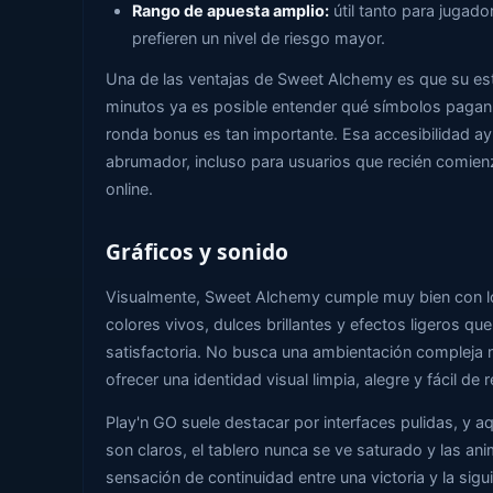
Rango de apuesta amplio:
útil tanto para juga
prefieren un nivel de riesgo mayor.
Una de las ventajas de Sweet Alchemy es que su est
minutos ya es posible entender qué símbolos pagan
ronda bonus es tan importante. Esa accesibilidad a
abrumador, incluso para usuarios que recién comie
online.
Gráficos y sonido
Visualmente, Sweet Alchemy cumple muy bien con lo 
colores vivos, dulces brillantes y efectos ligeros q
satisfactoria. No busca una ambientación compleja ni
ofrecer una identidad visual limpia, alegre y fácil de
Play'n GO suele destacar por interfaces pulidas, y a
son claros, el tablero nunca se ve saturado y las a
sensación de continuidad entre una victoria y la sig