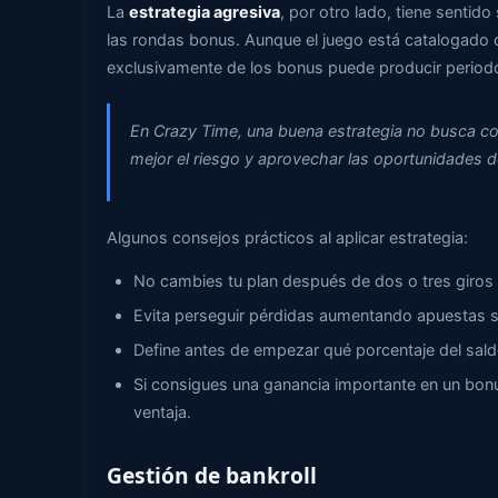
La
estrategia agresiva
, por otro lado, tiene sentido 
las rondas bonus. Aunque el juego está catalogad
exclusivamente de los bonus puede producir periodo
En Crazy Time, una buena estrategia no busca cont
mejor el riesgo y aprovechar las oportunidades d
Algunos consejos prácticos al aplicar estrategia:
No cambies tu plan después de dos o tres giros
Evita perseguir pérdidas aumentando apuestas si
Define antes de empezar qué porcentaje del sald
Si consigues una ganancia importante en un bonu
ventaja.
Gestión de bankroll