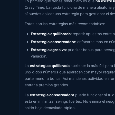
Lo primero que debes tener claro es que
no existe u
Crazy Time. La rueda funciona de manera aleatoria y
sí puedes aplicar una estrategia para gestionar el r
Estas son las estrategias más recomendables:
Estrategia equilibrada:
repartir apuestas entre 
Estrategia conservadora:
enfocarse más en núm
Estrategia agresiva:
priorizar bonus para perseg
variación.
La
estrategia equilibrada
suele ser la más útil para
uno o dos números que aparecen con mayor regulari
parte menor a bonus. Así mantienes actividad en ron
entrar a premios grandes.
La
estrategia conservadora
puede funcionar si tu ob
está en minimizar swings fuertes. No elimina el riesg
saldo baje demasiado rápido.