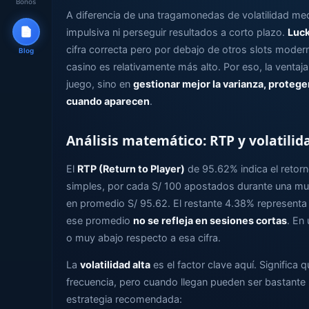
Bonos
A diferencia de una tragamonedas de volatilidad med
impulsiva ni perseguir resultados a corto plazo.
Luc
cifra correcta pero por debajo de otros slots modern
Blog
casino es relativamente más alto. Por eso, la ventaja 
juego, sino en
gestionar mejor la varianza, proteger
cuando aparecen
.
Análisis matemático: RTP y volatilid
El
RTP (Return to Player)
de 95.62% indica el retorn
simples, por cada S/ 100 apostados durante una mue
en promedio S/ 95.62. El restante 4.38% representa l
ese promedio
no se refleja en sesiones cortas
. En
o muy abajo respecto a esa cifra.
La
volatilidad alta
es el factor clave aquí. Significa
frecuencia, pero cuando llegan pueden ser bastant
estrategia recomendada: