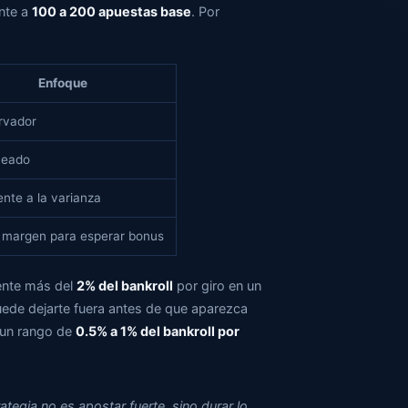
ente a
100 a 200 apuestas base
. Por
Enfoque
rvador
ceado
ente a la varianza
 margen para esperar bonus
ente más del
2% del bankroll
por giro en un
puede dejarte fuera antes de que aparezca
 un rango de
0.5% a 1% del bankroll por
ategia no es apostar fuerte, sino durar lo