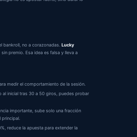
el bankroll, no a corazonadas.
Lucky
in premio. Esa idea es falsa y lleva a
ra medir el comportamiento de la sesión.
al inicial tras 30 a 50 giros, puedes probar
ncia importante, sube solo una fracción
 principal.
0%, reduce la apuesta para extender la