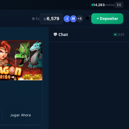
14,283
online
ES
🔔
6,579
+ Depositar
🌐 Es
J
M
S/
+5
💬 Chat
1,525
Jugar Ahora