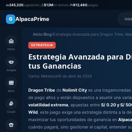
👥
💰
🎮
245,320
jugadores
|
$
12
M
en bonos
|
912,480
juegos
AlpacaPrime
G
Inic
Inicio
/
Blog
/
Estrategia Avanzada para Dragon Tribe: Ma
ESTRATEGIA
Inicio
Estrategia Avanzada para D
tus Ganancias
Juegos
Carlos Mendoza
16 de abril de 2026
7
7
7
Dragon Tribe
de
Nolimit City
es una tragamonedas 
Slots
de pago altos y están dispuestos a asumir una vari
volatilidad extrema
, apuestas entre
S/ 0.20 y S/ 50
Wild
, este juego exige una estrategia distinta a la d
Crash
maximizar tus oportunidades de ganancia en
Alpac
cuándo pagará, sino gestionar el capital, entender 