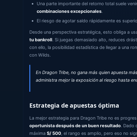
Una parte importante del retorno total suele veni
combinaciones excepcionales
.
El riesgo de agotar saldo rápidamente es superior
Desde una perspectiva estratégica, esto obliga a us
tu bankroll
. Si juegas demasiado alto, reduces drás
con ello, la posibilidad estadística de llegar a una r
con Wilds.
En Dragon Tribe, no gana más quien apuesta más f
administra mejor la exposición al riesgo hasta enc
Estrategia de apuestas óptima
La mejor estrategia para Dragon Tribe no es progres
oportunista después de un buen resultado
. Dado 
máxima
S/ 500
, el rango es amplio, pero eso no signi