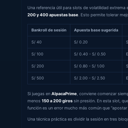
Una referencia útil para slots de volatilidad extrema
200 y 400 apuestas base
. Esto permite tolerar mej
Bankroll de sesión
Apuesta base sugerida
S/ 40
S/ 0.20
S
S/ 100
S/ 0.40 - S/ 0.50
E
S/ 200
S/ 0.80 - S/ 1.00
S
S/ 500
S/ 2.00 - S/ 2.50
E
Si juegas en
AlpacaPrime
, conviene comenzar siempr
menos
150 a 200 giros
sin presión. En esta slot, q
función es un error mucho más común que “apostar
Una técnica práctica es dividir la sesión en tres bloq