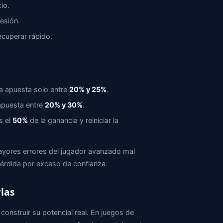
io.
esión.
cuperar rápido.
la apuesta solo entre
20% y 25%
.
 apuesta entre
20% y 30%
.
s el
50%
de la ganancia y reiniciar la
mayores errores del jugador avanzado mal
pérdida por exceso de confianza.
las
construir su potencial real. En juegos de