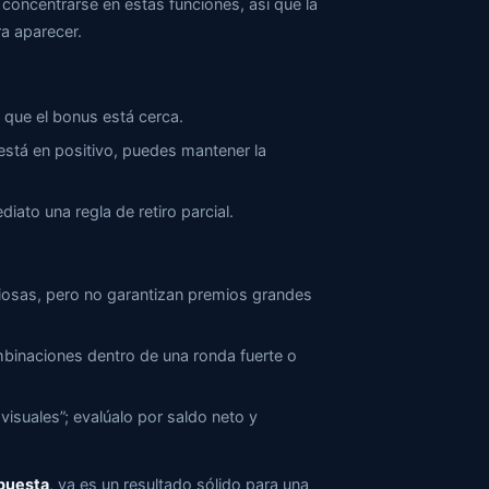
 concentrarse en estas funciones, así que la
ra aparecer.
 que el bonus está cerca.
o está en positivo, puedes mantener la
diato una regla de retiro parcial.
liosas, pero no garantizan premios grandes
inaciones dentro de una ronda fuerte o
visuales”; evalúalo por saldo neto y
apuesta
, ya es un resultado sólido para una