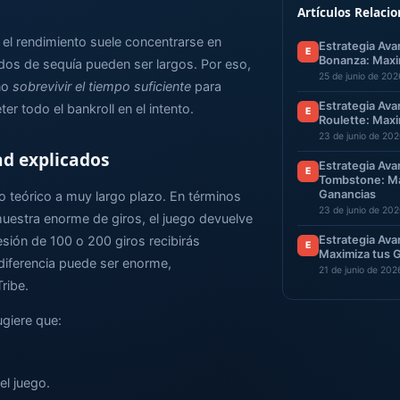
Artículos Relaci
d, el rendimiento suele concentrarse en
Estrategia Av
E
Bonanza: Maxi
dos de sequía pueden ser largos. Por eso,
25 de junio de 202
ino
sobrevivir el tiempo suficiente
para
Estrategia Av
r todo el bankroll en el intento.
E
Roulette: Maxi
23 de junio de 202
ad explicados
Estrategia Ava
E
Tombstone: Ma
Ganancias
no teórico a muy largo plazo. En términos
23 de junio de 202
uestra enorme de giros, el juego devuelve
esión de 100 o 200 giros recibirás
Estrategia Ava
E
Maximiza tus 
diferencia puede ser enorme,
21 de junio de 202
ribe.
ugiere que:
el juego.