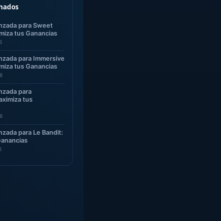
onados
anzada para Sweet
miza tus Ganancias
6
anzada para Immersive
miza tus Ganancias
6
nzada para
ximiza tus
6
nzada para Le Bandit:
Ganancias
6