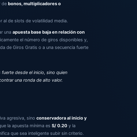
r de
bonos, multiplicadores o
 al de slots de volatilidad media.
ar una
apuesta base baja en relación con
ticamente el número de giros disponibles y,
onda de Giros Gratis o a una secuencia fuerte
uerte desde el inicio, sino quien
ontrar una ronda de alto valor.
iva agresiva, sino
conservadora al inicio y
que la apuesta mínima es
S/ 0.20
y la
fica que sea inteligente subir sin criterio.