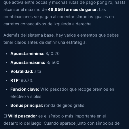
que activa entre pocas y muchas rutas de pago por giro, hasta
alcanzar el máximo de
46,656 formas de ganar
. Las
combinaciones se pagan al conectar símbolos iguales en
carretes consecutivos de izquierda a derecha.
Además del sistema base, hay varios elementos que debes
tener claros antes de definir una estrategia:
Apuesta mínima:
S/ 0.20
Apuesta máxima:
S/ 500
Volatilidad:
alta
RTP:
96.7%
Función clave:
Wild pescador que recoge premios en
efectivo visibles
Bonus principal:
ronda de giros gratis
El
Wild pescador
es el símbolo más importante en el
desarrollo del juego. Cuando aparece junto con símbolos de