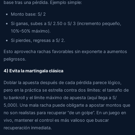
base tras una pérdida. Ejemplo simple:
Monto base: S/ 2
Si ganas, subes a S/ 2.50 o S/ 3 (incremento pequeño,
10%–50% máximo).
Si pierdes, regresas a S/ 2.
Esto aprovecha rachas favorables sin exponerte a aumentos
peligrosos.
4) Evita la martingala clásica
Doblar la apuesta después de cada pérdida parece lógico,
pero en la práctica se estrella contra dos límites: el tamaño de
tu bankroll y el límite máximo de apuesta (aquí llega a S/
5,000). Una mala racha puede obligarte a apostar montos que
no son realistas para recuperar “de un golpe”. En un juego en
vivo, mantener el control es más valioso que buscar
recuperación inmediata.