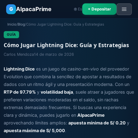
AlpacaPrime
G
+ Depositar
🌐 Es
Inicio
/
Blog
/
Cómo Jugar Lightning Dice: Guía y Estrategias
GUÍA
Cómo Jugar Lightning Dice: Guía y Estrategias
Carlos Mendoza
14 de marzo de 2026
Lightning Dice
es un juego de
casino-en-vivo
del proveedor
Evolution que combina la sencillez de apostar a resultados de
dados con un ritmo ágil y una presentación moderna. Con un
RTP de 97.79%
y
volatilidad baja
, suele atraer a jugadores que
prefieren variaciones moderadas en el saldo, sin rachas
extremas demasiado frecuentes. Si buscas una experiencia
clara y dinámica, puedes jugarlo en
AlpacaPrime
aprovechando límites amplios:
apuesta mínima de S/ 0.20
y
apuesta máxima de S/ 5,000
.