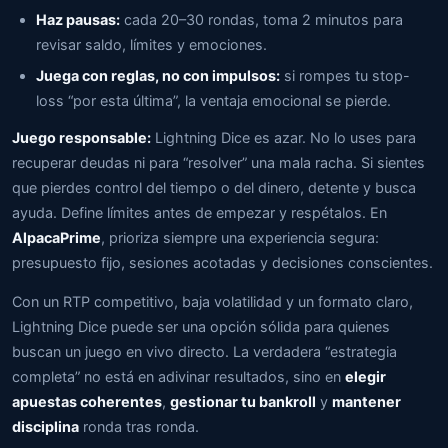
Haz pausas:
cada 20–30 rondas, toma 2 minutos para
revisar saldo, límites y emociones.
Juega con reglas, no con impulsos:
si rompes tu stop-
loss “por esta última”, la ventaja emocional se pierde.
Juego responsable:
Lightning Dice es azar. No lo uses para
recuperar deudas ni para “resolver” una mala racha. Si sientes
que pierdes control del tiempo o del dinero, detente y busca
ayuda. Define límites antes de empezar y respétalos. En
AlpacaPrime
, prioriza siempre una experiencia segura:
presupuesto fijo, sesiones acotadas y decisiones conscientes.
Con un RTP competitivo, baja volatilidad y un formato claro,
Lightning Dice puede ser una opción sólida para quienes
buscan un juego en vivo directo. La verdadera “estrategia
completa” no está en adivinar resultados, sino en
elegir
apuestas coherentes
,
gestionar tu bankroll
y
mantener
disciplina
ronda tras ronda.