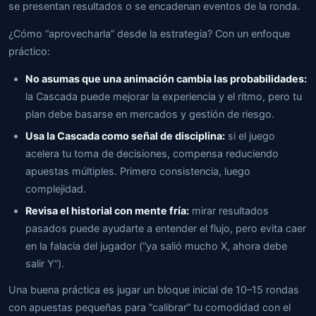
se presentan resultados o se encadenan eventos de la ronda.
¿Cómo “aprovecharla” desde la estrategia? Con un enfoque
práctico:
No asumas que una animación cambia las probabilidades:
la Cascada puede mejorar la experiencia y el ritmo, pero tu
plan debe basarse en mercados y gestión de riesgo.
Usa la Cascada como señal de disciplina:
si el juego
acelera tu toma de decisiones, compensa reduciendo
apuestas múltiples. Primero consistencia, luego
complejidad.
Revisa el historial con mente fría:
mirar resultados
pasados puede ayudarte a entender el flujo, pero evita caer
en la falacia del jugador (“ya salió mucho X, ahora debe
salir Y”).
Una buena práctica es jugar un bloque inicial de 10–15 rondas
con apuestas pequeñas para “calibrar” tu comodidad con el