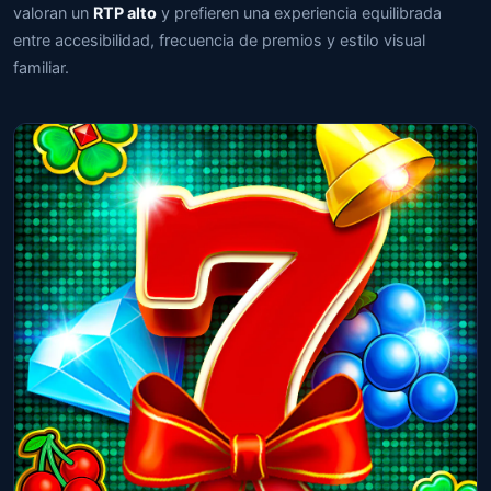
valoran un
RTP alto
y prefieren una experiencia equilibrada
entre accesibilidad, frecuencia de premios y estilo visual
familiar.