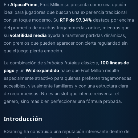
En
AlpacaPrime
, Fruit Million se presenta como una opción
ideal para jugadores que buscan una experiencia tradicional
con un toque moderno. Su
RTP de 97.34%
destaca por encima
del promedio de muchas tragamonedas online, mientras que
su
volatilidad media
ayuda a mantener partidas dinámicas,
con premios que pueden aparecer con cierta regularidad sin
que el juego pierda emoción.
La combinación de
símbolos frutales clásicos
,
100 líneas de
pago
y un
Wild expandido
hace que Fruit Million resulte
especialmente atractivo para quienes prefieren tragamonedas
accesibles, visualmente familiares y con una estructura clara
de recompensas. No es un slot que intente reinventar el
género, sino más bien perfeccionar una fórmula probada.
Introducción
BGaming ha construido una reputación interesante dentro del