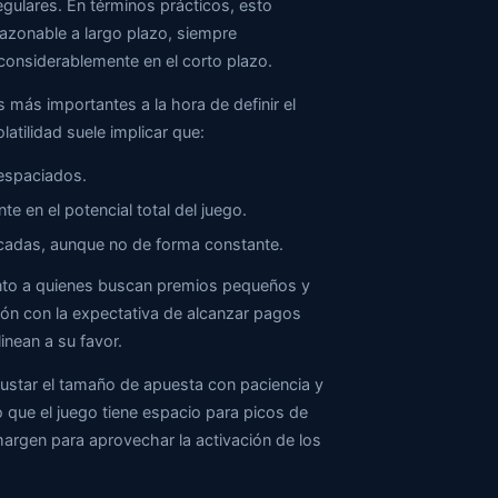
egulares. En términos prácticos, esto
 razonable a largo plazo, siempre
considerablemente en el corto plazo.
 más importantes a la hora de definir el
olatilidad suele implicar que:
espaciados.
e en el potencial total del juego.
acadas, aunque no de forma constante.
nto a quienes buscan premios pequeños y
ción con la expectativa de alcanzar pagos
inean a su favor.
justar el tamaño de apuesta con paciencia y
 que el juego tiene espacio para picos de
argen para aprovechar la activación de los