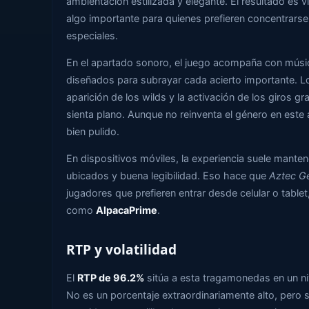
ambientación estilizada y elegante. El resultado es vi
algo importante para quienes prefieren concentrarse
especiales.
En el apartado sonoro, el juego acompaña con música
diseñados para subrayar cada acierto importante. Lo
aparición de los wilds y la activación de los giros gr
sienta plano. Aunque no reinventa el género en este 
bien pulido.
En dispositivos móviles, la experiencia suele manten
ubicados y buena legibilidad. Eso hace que
Aztec G
jugadores que prefieren entrar desde celular o tabl
como
AlpacaPrime
.
RTP y volatilidad
El
RTP de 96.2%
sitúa a esta tragamonedas en un ni
No es un porcentaje extraordinariamente alto, pero 