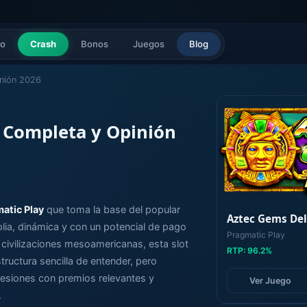
io
Crash
Bonos
Juegos
Blog
nión 2026
 Completa y Opinión
atic Play
que toma la base del popular
Aztec Gems De
plia, dinámica y con un potencial de pago
Pragmatic Play
s civilizaciones mesoamericanas, esta slot
RTP:
96.2
%
ructura sencilla de entender, pero
esiones con premios relevantes y
Ver Juego
.