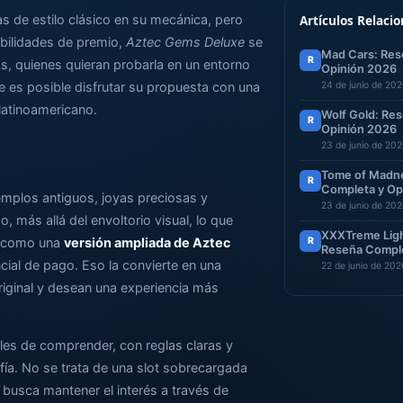
Artículos Relaci
s de estilo clásico en su mecánica, pero
bilidades de premio,
Aztec Gems Deluxe
se
Mad Cars: Res
R
, quienes quieran probarla en un entorno
Opinión 2026
24 de junio de 202
e es posible disfrutar su propuesta con una
latinoamericano.
Wolf Gold: Re
R
Opinión 2026
23 de junio de 202
Tome of Madn
R
Completa y Op
emplos antiguos, joyas preciosas y
23 de junio de 202
, más allá del envoltorio visual, lo que
XXXTreme Ligh
R
a como una
versión ampliada de Aztec
Reseña Comple
ial de pago. Eso la convierte en una
22 de junio de 202
original y desean una experiencia más
les de comprender, con reglas claras y
ofía. No se trata de una slot sobrecargada
busca mantener el interés a través de