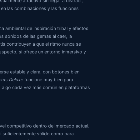
sualmente atractivo sin llegar a distraer,
 en las combinaciones y las funciones
 ambiental de inspiración tribal y efectos
s sonidos de las gemas al caer, la
atis contribuyen a que el ritmo nunca se
aspecto, sí ofrece un entorno inmersivo y
erse estable y clara, con botones bien
ems Deluxe
funcione muy bien para
et, algo cada vez más común en plataformas
vel competitivo dentro del mercado actual.
sí suficientemente sólido como para