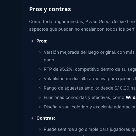
Pros y contras
Como toda tragamonedas,
Aztec Gems Deluxe
tiene
aspectos que pueden no encajar con todos los perfil
Pros:
Versión mejorada del juego original, con más
pago.
RTP de 96.2%, competitivo dentro de su se
Volatilidad media-alta atractiva para quien
Rango de apuestas amplio: desde S/ 0.20 ha
Funciones conocidas y efectivas, como
Wild
Diseño visual colorido y excelente adaptación
Contras:
Puede sentirse algo simple para jugadores 