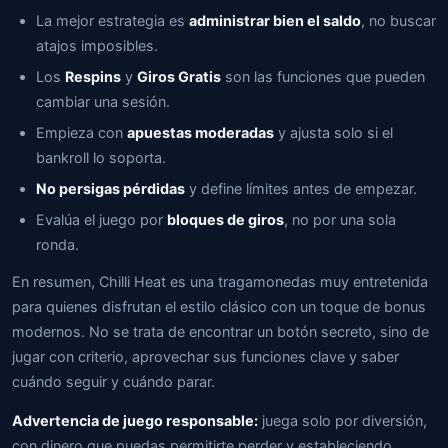
La mejor estrategia es
administrar bien el saldo
, no buscar
atajos imposibles.
Los
Respins
y
Giros Gratis
son las funciones que pueden
cambiar una sesión.
Empieza con
apuestas moderadas
y ajusta solo si el
bankroll lo soporta.
No persigas pérdidas
y define límites antes de empezar.
Evalúa el juego por
bloques de giros
, no por una sola
ronda.
En resumen, Chilli Heat es una tragamonedas muy entretenida
para quienes disfrutan el estilo clásico con un toque de bonus
modernos. No se trata de encontrar un botón secreto, sino de
jugar con criterio, aprovechar sus funciones clave y saber
cuándo seguir y cuándo parar.
Advertencia de juego responsable:
juega solo por diversión,
con dinero que puedas permitirte perder y estableciendo