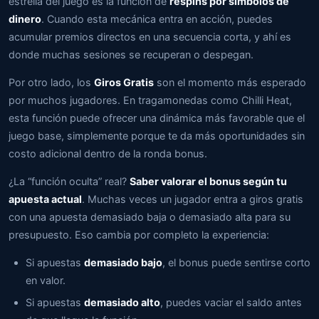
estrella del juego es la función de
respins por símbolos de
dinero
. Cuando esta mecánica entra en acción, puedes
acumular premios directos en una secuencia corta, y ahí es
donde muchas sesiones se recuperan o despegan.
Por otro lado, los
Giros Gratis
son el momento más esperado
por muchos jugadores. En tragamonedas como Chilli Heat,
esta función puede ofrecer una dinámica más favorable que el
juego base, simplemente porque te da más oportunidades sin
costo adicional dentro de la ronda bonus.
¿La “función oculta” real?
Saber valorar el bonus según tu
apuesta actual
. Muchas veces un jugador entra a giros gratis
con una apuesta demasiado baja o demasiado alta para su
presupuesto. Eso cambia por completo la experiencia:
Si apuestas
demasiado bajo
, el bonus puede sentirse corto
en valor.
Si apuestas
demasiado alto
, puedes vaciar el saldo antes