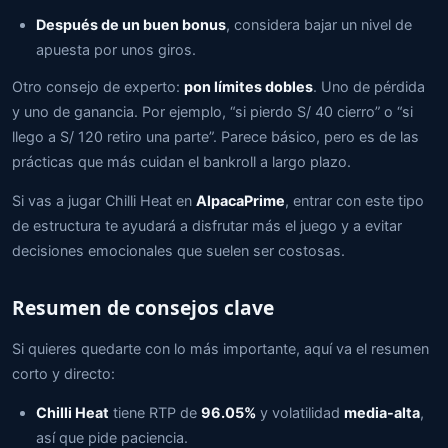
Después de un buen bonus
, considera bajar un nivel de
apuesta por unos giros.
Otro consejo de experto:
pon límites dobles
. Uno de pérdida
y uno de ganancia. Por ejemplo, “si pierdo S/ 40 cierro” o “si
llego a S/ 120 retiro una parte”. Parece básico, pero es de las
prácticas que más cuidan el bankroll a largo plazo.
Si vas a jugar Chilli Heat en
AlpacaPrime
, entrar con este tipo
de estructura te ayudará a disfrutar más el juego y a evitar
decisiones emocionales que suelen ser costosas.
Resumen de consejos clave
Si quieres quedarte con lo más importante, aquí va el resumen
corto y directo:
Chilli Heat
tiene RTP de
96.05%
y volatilidad
media-alta
,
así que pide paciencia.