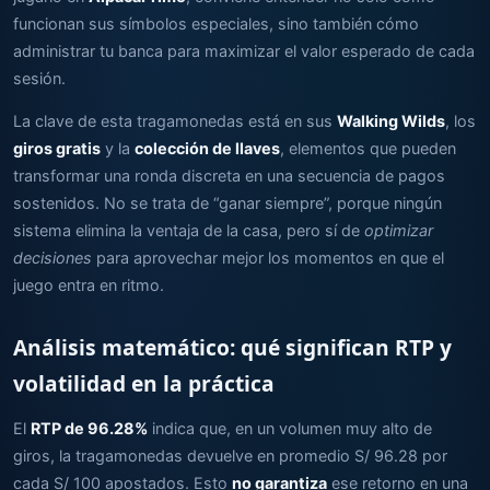
funcionan sus símbolos especiales, sino también cómo
administrar tu banca para maximizar el valor esperado de cada
sesión.
La clave de esta tragamonedas está en sus
Walking Wilds
, los
giros gratis
y la
colección de llaves
, elementos que pueden
transformar una ronda discreta en una secuencia de pagos
sostenidos. No se trata de “ganar siempre”, porque ningún
sistema elimina la ventaja de la casa, pero sí de
optimizar
decisiones
para aprovechar mejor los momentos en que el
juego entra en ritmo.
Análisis matemático: qué significan RTP y
volatilidad en la práctica
El
RTP de 96.28%
indica que, en un volumen muy alto de
giros, la tragamonedas devuelve en promedio S/ 96.28 por
cada S/ 100 apostados. Esto
no garantiza
ese retorno en una