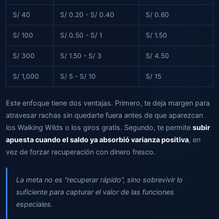
S/ 40
S/ 0.20 - S/ 0.40
S/ 0.60
S/ 100
S/ 0.50 - S/ 1
S/ 1.50
S/ 300
S/ 1.50 - S/ 3
S/ 4.50
S/ 1,000
S/ 5 - S/ 10
S/ 15
Este enfoque tiene dos ventajas. Primero, te deja margen para
atravesar rachas sin quedarte fuera antes de que aparezcan
los Walking Wilds o los giros gratis. Segundo, te permite
subir
apuesta cuando el saldo ya absorbió varianza positiva
, en
vez de forzar recuperación con dinero fresco.
La meta no es “recuperar rápido”, sino sobrevivir lo
suficiente para capturar el valor de las funciones
especiales.