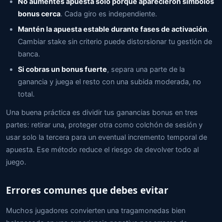
No aumentes apuesta solo porque aparecieron símbolos
bonus cerca
. Cada giro es independiente.
Mantén la apuesta estable durante fases de activación
.
Cambiar stake sin criterio puede distorsionar tu gestión de
banca.
Si cobras un bonus fuerte
, separa una parte de la
ganancia y juega el resto con una subida moderada, no
total.
Una buena práctica es dividir tus ganancias bonus en tres
partes: retirar una, proteger otra como colchón de sesión y
usar solo la tercera para un eventual incremento temporal de
apuesta. Ese método reduce el riesgo de devolver todo al
juego.
Errores comunes que debes evitar
Muchos jugadores convierten una tragamonedas bien