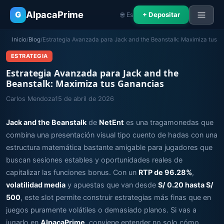
AlpacaPrime
G
+ Depositar
🌐 Es
Inicio
/
Blog
/
Estrategia Avanzada para Jack and the Beanstalk: Maximiza tus 
ESTRATEGIA
Estrategia Avanzada para Jack and the
Beanstalk: Maximiza tus Ganancias
Carlos Mendoza
15 de abril de 2026
Jack and the Beanstalk
de
NetEnt
es una tragamonedas que
combina una presentación visual tipo cuento de hadas con una
estructura matemática bastante amigable para jugadores que
buscan sesiones estables y oportunidades reales de
capitalizar las funciones bonus. Con un
RTP de 96.28%
,
volatilidad media
y apuestas que van desde
S/ 0.20 hasta S/
500
, este slot permite construir estrategias más finas que en
juegos puramente volátiles o demasiado planos. Si vas a
jugarlo en
AlpacaPrime
, conviene entender no solo cómo