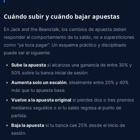
Cuándo subir y cuándo bajar apuestas
En Jack and the Beanstalk, los cambios de apuesta deben
responder al comportamiento de tu saldo, no a supersticiones
como “ya toca pagar”. Un esquema práctico y disciplinado
puede ser el siguiente:
Sube la apuesta
si alcanzas una ganancia de entre 30% y
50% sobre tu banca inicial de sesión.
Aumenta solo un escalón
, idealmente entre 20% y 40%
más que tu apuesta base.
Vuelve a la apuesta original
si pierdes dos o tres premios
medianos seguidos o si tu saldo regresa al punto de
partida.
Baja la apuesta
si tu banca cae 25% desde el inicio de
sesión.