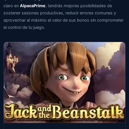
claro en
AlpacaPrime
, tendrás mejores posibilidades de
sostener sesiones productivas, reducir errores comunes y
aprovechar al máximo el valor de sus bonos sin comprometer
el control de tu juego.