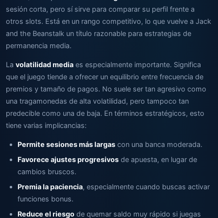
sesión corta, pero sí sirve para comparar su perfil frente a
otros slots. Está en un rango competitivo, lo que vuelve a Jack
and the Beanstalk un título razonable para estrategias de
permanencia media.
La
volatilidad media
es especialmente importante. Significa
que el juego tiende a ofrecer un equilibrio entre frecuencia de
premios y tamaño de pagos. No suele ser tan agresivo como
una tragamonedas de alta volatilidad, pero tampoco tan
predecible como una de baja. En términos estratégicos, esto
tiene varias implicancias:
Permite sesiones más largas
con una banca moderada.
Favorece ajustes progresivos
de apuesta, en lugar de
cambios bruscos.
Premia la paciencia
, especialmente cuando buscas activar
funciones bonus.
Reduce el riesgo
de quemar saldo muy rápido si juegas