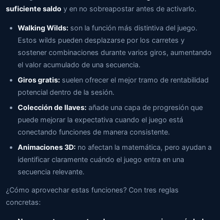
suficiente saldo
y en no sobreapostar antes de activarlo.
Walking Wilds:
son la función más distintiva del juego.
Estos wilds pueden desplazarse por los carretes y
sostener combinaciones durante varios giros, aumentando
el valor acumulado de una secuencia.
Giros gratis:
suelen ofrecer el mejor tramo de rentabilidad
potencial dentro de la sesión.
Colección de llaves:
añade una capa de progresión que
puede mejorar la expectativa cuando el juego está
conectando funciones de manera consistente.
Animaciones 3D:
no afectan la matemática, pero ayudan a
identificar claramente cuándo el juego entra en una
secuencia relevante.
¿Cómo aprovechar estas funciones? Con tres reglas
concretas: