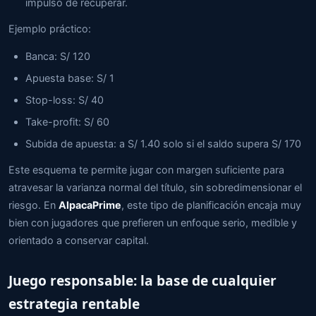
impulso de recuperar.
Ejemplo práctico:
Banca: S/ 120
Apuesta base: S/ 1
Stop-loss: S/ 40
Take-profit: S/ 60
Subida de apuesta: a S/ 1.40 solo si el saldo supera S/ 170
Este esquema te permite jugar con margen suficiente para
atravesar la varianza normal del título, sin sobredimensionar el
riesgo. En
AlpacaPrime
, este tipo de planificación encaja muy
bien con jugadores que prefieren un enfoque serio, medible y
orientado a conservar capital.
Juego responsable: la base de cualquier
estrategia rentable