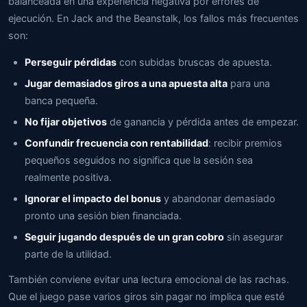
balanceada en una experiencia negativa por errores de
ejecución. En Jack and the Beanstalk, los fallos más frecuentes
son:
Perseguir pérdidas
con subidas bruscas de apuesta.
Jugar demasiados giros a una apuesta alta
para una
banca pequeña.
No fijar objetivos
de ganancia y pérdida antes de empezar.
Confundir frecuencia con rentabilidad
: recibir premios
pequeños seguidos no significa que la sesión sea
realmente positiva.
Ignorar el impacto del bonus
y abandonar demasiado
pronto una sesión bien financiada.
Seguir jugando después de un gran cobro
sin asegurar
parte de la utilidad.
También conviene evitar una lectura emocional de las rachas.
Que el juego pase varios giros sin pagar no implica que esté