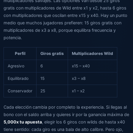
multiplicadores salvajes. Las opciones van desde 25 giros
gratis con multiplicadores de Wild entre x1 y x2, hasta 6 giros
con multiplicadores que oscilan entre x15 y x40. Hay un punto
medio que muchos jugadores prefieren: 15 giros gratis con
multiplicadores de x3 a x8, porque equilibra frecuencia y
potencia.
Perfil
Giros gratis
Multiplicadores Wild
Agresivo
6
x15 – x40
Equilibrado
15
x3 – x8
Conservador
25
x1 – x2
Cada elección cambia por completo la experiencia. Si llegas al
bono con el saldo arriba y quieres ir por la ganancia máxima de
5,000x tu apuesta
, elegir los 6 giros con wilds de hasta x40
tiene sentido: cada giro es una bala de alto calibre. Pero ojo,