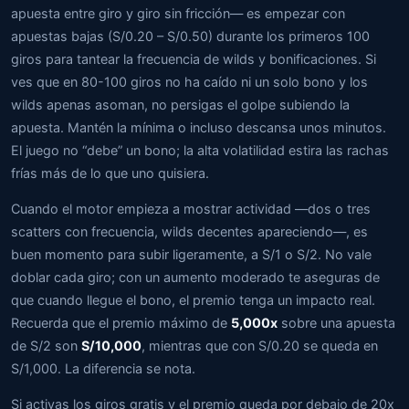
apuesta entre giro y giro sin fricción— es empezar con
apuestas bajas (S/0.20 – S/0.50) durante los primeros 100
giros para tantear la frecuencia de wilds y bonificaciones. Si
ves que en 80-100 giros no ha caído ni un solo bono y los
wilds apenas asoman, no persigas el golpe subiendo la
apuesta. Mantén la mínima o incluso descansa unos minutos.
El juego no “debe” un bono; la alta volatilidad estira las rachas
frías más de lo que uno quisiera.
Cuando el motor empieza a mostrar actividad —dos o tres
scatters con frecuencia, wilds decentes apareciendo—, es
buen momento para subir ligeramente, a S/1 o S/2. No vale
doblar cada giro; con un aumento moderado te aseguras de
que cuando llegue el bono, el premio tenga un impacto real.
Recuerda que el premio máximo de
5,000x
sobre una apuesta
de S/2 son
S/10,000
, mientras que con S/0.20 se queda en
S/1,000. La diferencia se nota.
Si activas los giros gratis y el premio queda por debajo de 20x