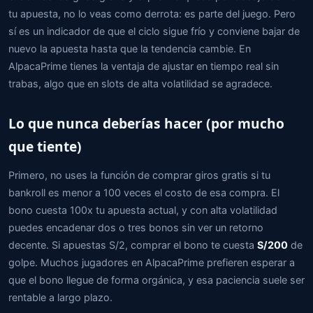
tu apuesta, no lo veas como derrota: es parte del juego. Pero
sí es un indicador de que el ciclo sigue frío y conviene bajar de
nuevo la apuesta hasta que la tendencia cambie. En
AlpacaPrime tienes la ventaja de ajustar en tiempo real sin
trabas, algo que en slots de alta volatilidad se agradece.
Lo que nunca deberías hacer (por mucho
que tiente)
Primero, no uses la función de comprar giros gratis si tu
bankroll es menor a 100 veces el costo de esa compra. El
bono cuesta 100x tu apuesta actual, y con alta volatilidad
puedes encadenar dos o tres bonos sin ver un retorno
decente. Si apuestas S/2, comprar el bono te cuesta
S/200
de
golpe. Muchos jugadores en AlpacaPrime prefieren esperar a
que el bono llegue de forma orgánica, y esa paciencia suele ser
rentable a largo plazo.