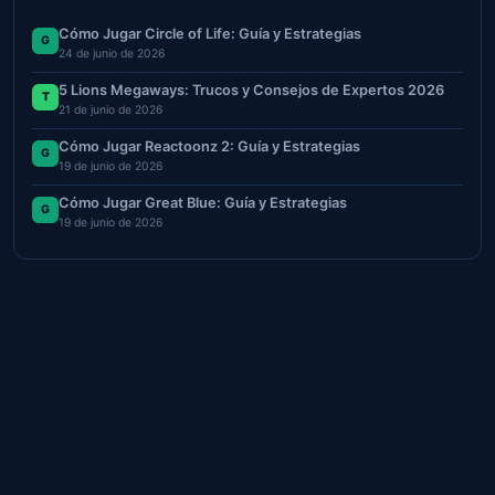
Cómo Jugar Circle of Life: Guía y Estrategias
G
24 de junio de 2026
5 Lions Megaways: Trucos y Consejos de Expertos 2026
T
21 de junio de 2026
Cómo Jugar Reactoonz 2: Guía y Estrategias
G
19 de junio de 2026
Cómo Jugar Great Blue: Guía y Estrategias
G
19 de junio de 2026