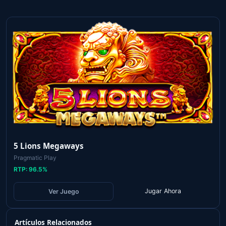
5 Lions Megaways
Pragmatic Play
RTP:
96.5
%
Jugar Ahora
Ver Juego
Artículos Relacionados