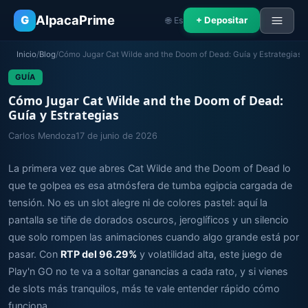
AlpacaPrime
G
+ Depositar
🌐 Es
Inicio
/
Blog
/
Cómo Jugar Cat Wilde and the Doom of Dead: Guía y Estrategias
GUÍA
Cómo Jugar Cat Wilde and the Doom of Dead:
Guía y Estrategias
Carlos Mendoza
17 de junio de 2026
La primera vez que abres Cat Wilde and the Doom of Dead lo
que te golpea es esa atmósfera de tumba egipcia cargada de
tensión. No es un slot alegre ni de colores pastel: aquí la
pantalla se tiñe de dorados oscuros, jeroglíficos y un silencio
que solo rompen las animaciones cuando algo grande está por
pasar. Con
RTP del 96.29%
y volatilidad alta, este juego de
Play'n GO no te va a soltar ganancias a cada rato, y si vienes
de slots más tranquilos, más te vale entender rápido cómo
funciona.