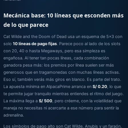
Mecánica base: 10 líneas que esconden más
de lo que parece
Cat Wilde and the Doom of Dead usa un esquema de 5x3 con
solo
10 líneas de pago fijas
. Parece poco al lado de los slots
con 20, 40 o hasta Megaways, pero esa simpleza es
engañosa. Al tener tan pocas líneas, cada combinación
ganadora pesa más: los premios por línea suelen ser más
generosos que en tragamonedas con muchas líneas activas.
Eso sí, también verás más giros en blanco. Es parte del trato.
La apuesta mínima en AlpacaPrime arranca en
S/ 0.20
, lo que
te permite jugar tranquilo mientras entiendes el ritmo del juego.
La máxima llega a
S/ 500
, pero créeme, con la volatilidad que
maneja no necesitas ni acercarte a ese número para sentir la
adrenalina.
Los símbolos de pago alto son Cat Wilde, Anubis y un faraón,