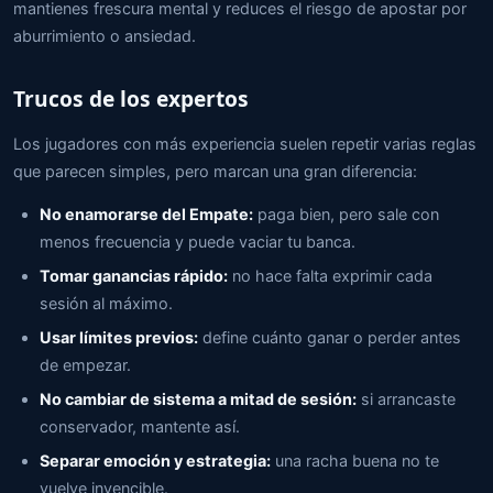
mantienes frescura mental y reduces el riesgo de apostar por
aburrimiento o ansiedad.
Trucos de los expertos
Los jugadores con más experiencia suelen repetir varias reglas
que parecen simples, pero marcan una gran diferencia:
No enamorarse del Empate:
paga bien, pero sale con
menos frecuencia y puede vaciar tu banca.
Tomar ganancias rápido:
no hace falta exprimir cada
sesión al máximo.
Usar límites previos:
define cuánto ganar o perder antes
de empezar.
No cambiar de sistema a mitad de sesión:
si arrancaste
conservador, mantente así.
Separar emoción y estrategia:
una racha buena no te
vuelve invencible.