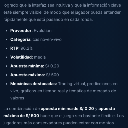
logrado que la interfaz sea intuitiva y que la información clave
esté siempre visible, de modo que el jugador pueda entender
rápidamente qué está pasando en cada ronda.
Proveedor:
Evolution
Categoría:
casino-en-vivo
RTP:
96.2%
Volatilidad:
media
Apuesta mínima:
S/ 0.20
Apuesta máxima:
S/ 500
Mecánicas destacadas:
Trading virtual, predicciones en
vivo, gráficos en tiempo real y temática de mercado de
valores
La combinación de
apuesta mínima de S/ 0.20
y
apuesta
máxima de S/ 500
hace que el juego sea bastante flexible. Los
jugadores más conservadores pueden entrar con montos