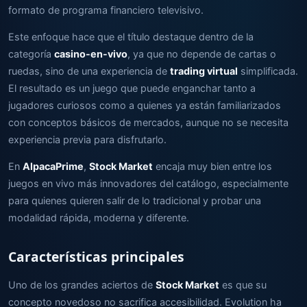
formato de programa financiero televisivo.
Este enfoque hace que el título destaque dentro de la
categoría
casino-en-vivo
, ya que no depende de cartas o
ruedas, sino de una experiencia de
trading virtual
simplificada.
El resultado es un juego que puede enganchar tanto a
jugadores curiosos como a quienes ya están familiarizados
con conceptos básicos de mercados, aunque no se necesita
experiencia previa para disfrutarlo.
En
AlpacaPrime
,
Stock Market
encaja muy bien entre los
juegos en vivo más innovadores del catálogo, especialmente
para quienes quieren salir de lo tradicional y probar una
modalidad rápida, moderna y diferente.
Características principales
Uno de los grandes aciertos de
Stock Market
es que su
concepto novedoso no sacrifica accesibilidad. Evolution ha