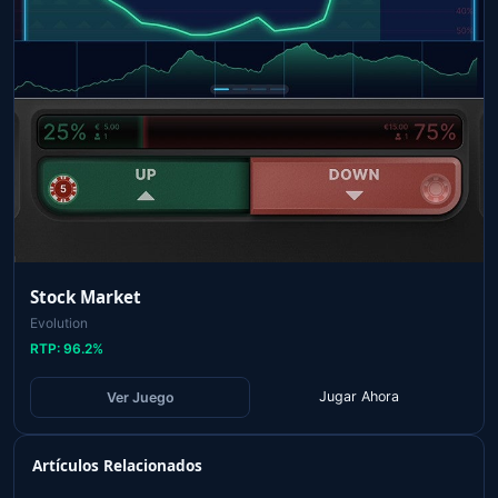
Stock Market
Evolution
RTP:
96.2
%
Jugar Ahora
Ver Juego
Artículos Relacionados