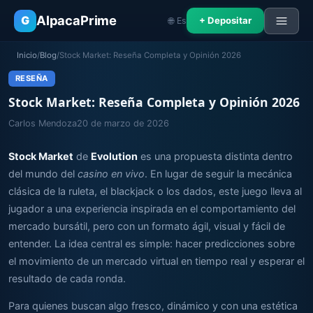
AlpacaPrime
G
+ Depositar
🌐 Es
Inicio
/
Blog
/
Stock Market: Reseña Completa y Opinión 2026
RESEÑA
Stock Market: Reseña Completa y Opinión 2026
Carlos Mendoza
20 de marzo de 2026
Stock Market
de
Evolution
es una propuesta distinta dentro
del mundo del
casino en vivo
. En lugar de seguir la mecánica
clásica de la ruleta, el blackjack o los dados, este juego lleva al
jugador a una experiencia inspirada en el comportamiento del
mercado bursátil, pero con un formato ágil, visual y fácil de
entender. La idea central es simple: hacer predicciones sobre
el movimiento de un mercado virtual en tiempo real y esperar el
resultado de cada ronda.
Para quienes buscan algo fresco, dinámico y con una estética