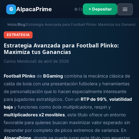
AlpacaPrime
G
+ Depositar
🌐 Es
Inicio
/
Blog
/
Estrategia Avanzada para Football Plinko: Maximiza tus Ganancia
ESTRATEGIA
Estrategia Avanzada para Football Plinko:
Maximiza tus Ganancias
Carlos Mendoza
5 de abril de 2026
Football Plinko
de
BGaming
combina la mecánica clásica de
caída de bola con una presentación futbolera y herramientas
de personalización que lo hacen especialmente interesante
para jugadores estratégicos. Con un
RTP de 99%
,
volatilidad
baja
y funciones como
bola multiplicadora
,
respin
y
multiplicadores x2 movibles
, este título ofrece un entorno
favorable para quienes buscan maximizar valor esperado sin
depender por completo de picos extremos de varianza. En
AlpacaPrime
, donde se puede jugar este título con apuestas