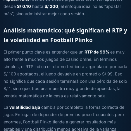
desde
S/ 0.10
hasta
S/ 200
, el enfoque ideal no es “apostar
más”, sino administrar mejor cada sesión.
Análisis matemático: qué significan el RTP y
la volatilidad en Football Plinko
El primer punto clave es entender que un
RTP de 99%
es muy
alto frente a muchos juegos de casino online. En términos
simples, el RTP indica el retorno teórico a largo plazo: por cada
S/ 100 apostados, el juego devuelve en promedio S/ 99. Eso
no significa que cada sesión terminará con una pérdida de solo
S/ 1, sino que, tras una muestra muy grande de apuestas, la
ventaja matemática de la casa es relativamente baja.
La
volatilidad baja
cambia por completo la forma correcta de
jugar. En lugar de depender de premios poco frecuentes pero
enormes, Football Plinko tiende a generar resultados más
estables y una distribución menos agresiva de la varianza.