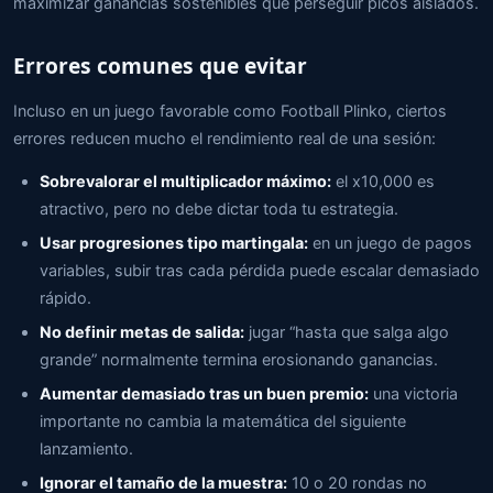
maximizar ganancias sostenibles que perseguir picos aislados.
Errores comunes que evitar
Incluso en un juego favorable como Football Plinko, ciertos
errores reducen mucho el rendimiento real de una sesión:
Sobrevalorar el multiplicador máximo:
el x10,000 es
atractivo, pero no debe dictar toda tu estrategia.
Usar progresiones tipo martingala:
en un juego de pagos
variables, subir tras cada pérdida puede escalar demasiado
rápido.
No definir metas de salida:
jugar “hasta que salga algo
grande” normalmente termina erosionando ganancias.
Aumentar demasiado tras un buen premio:
una victoria
importante no cambia la matemática del siguiente
lanzamiento.
Ignorar el tamaño de la muestra:
10 o 20 rondas no