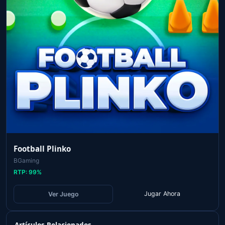
Football Plinko
BGaming
RTP:
99
%
Jugar Ahora
Ver Juego
Artículos Relacionados