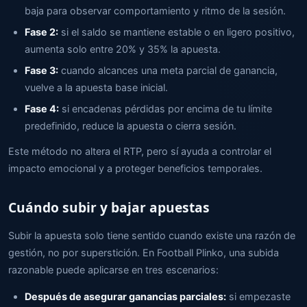
baja para observar comportamiento y ritmo de la sesión.
Fase 2:
si el saldo se mantiene estable o en ligero positivo,
aumenta solo entre 20% y 35% la apuesta.
Fase 3:
cuando alcances una meta parcial de ganancia,
vuelve a la apuesta base inicial.
Fase 4:
si encadenas pérdidas por encima de tu límite
predefinido, reduce la apuesta o cierra sesión.
Este método no altera el RTP, pero sí ayuda a controlar el
impacto emocional y a proteger beneficios temporales.
Cuándo subir y bajar apuestas
Subir la apuesta solo tiene sentido cuando existe una razón de
gestión, no por superstición. En Football Plinko, una subida
razonable puede aplicarse en tres escenarios:
Después de asegurar ganancias parciales:
si empezaste