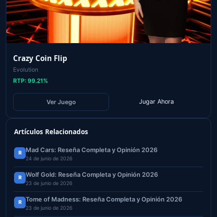
Crazy Coin Flip
Evolution
RTP:
99.21
%
Jugar Ahora
Ver Juego
Artículos Relacionados
Mad Cars: Reseña Completa y Opinión 2026
R
24 de junio de 2026
Wolf Gold: Reseña Completa y Opinión 2026
R
23 de junio de 2026
Tome of Madness: Reseña Completa y Opinión 2026
R
23 de junio de 2026