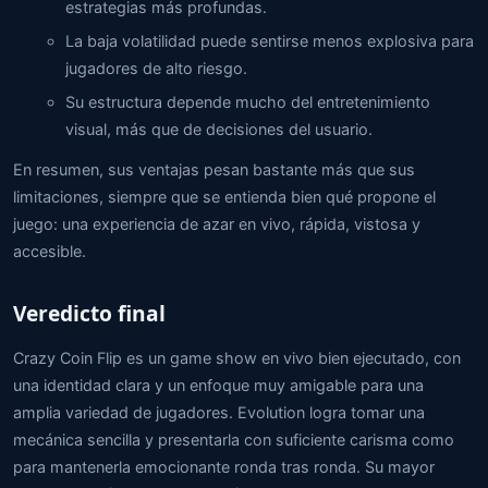
estrategias más profundas.
La baja volatilidad puede sentirse menos explosiva para
jugadores de alto riesgo.
Su estructura depende mucho del entretenimiento
visual, más que de decisiones del usuario.
En resumen, sus ventajas pesan bastante más que sus
limitaciones, siempre que se entienda bien qué propone el
juego: una experiencia de azar en vivo, rápida, vistosa y
accesible.
Veredicto final
Crazy Coin Flip es un game show en vivo bien ejecutado, con
una identidad clara y un enfoque muy amigable para una
amplia variedad de jugadores. Evolution logra tomar una
mecánica sencilla y presentarla con suficiente carisma como
para mantenerla emocionante ronda tras ronda. Su mayor