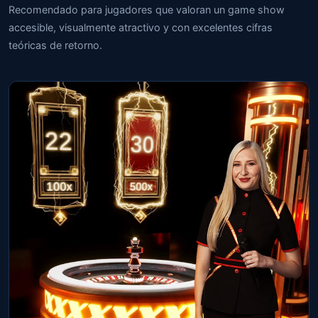
Recomendado para jugadores que valoran un game show
accesible, visualmente atractivo y con excelentes cifras
teóricas de retorno.