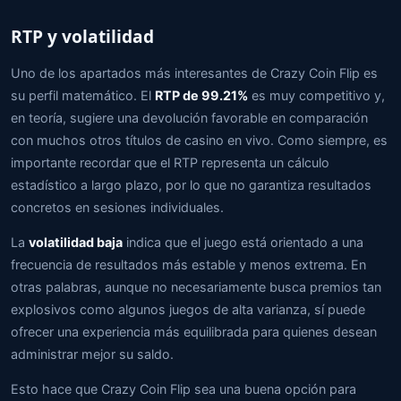
RTP y volatilidad
Uno de los apartados más interesantes de Crazy Coin Flip es
su perfil matemático. El
RTP de 99.21%
es muy competitivo y,
en teoría, sugiere una devolución favorable en comparación
con muchos otros títulos de casino en vivo. Como siempre, es
importante recordar que el RTP representa un cálculo
estadístico a largo plazo, por lo que no garantiza resultados
concretos en sesiones individuales.
La
volatilidad baja
indica que el juego está orientado a una
frecuencia de resultados más estable y menos extrema. En
otras palabras, aunque no necesariamente busca premios tan
explosivos como algunos juegos de alta varianza, sí puede
ofrecer una experiencia más equilibrada para quienes desean
administrar mejor su saldo.
Esto hace que Crazy Coin Flip sea una buena opción para