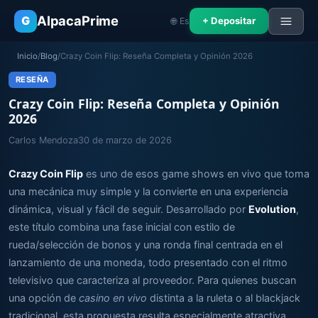
AlpacaPrime
G
+ Depositar
🌐 Es
Inicio
/
Blog
/
Crazy Coin Flip: Reseña Completa y Opinión 2026
RESEÑA
Crazy Coin Flip: Reseña Completa y Opinión
2026
Carlos Mendoza
30 de marzo de 2026
Crazy Coin Flip
es uno de esos game shows en vivo que toma
una mecánica muy simple y la convierte en una experiencia
dinámica, visual y fácil de seguir. Desarrollado por
Evolution
,
este título combina una fase inicial con estilo de
rueda/selección de bonos y una ronda final centrada en el
lanzamiento de una moneda, todo presentado con el ritmo
televisivo que caracteriza al proveedor. Para quienes buscan
una opción de
casino en vivo
distinta a la ruleta o al blackjack
tradicional, esta propuesta resulta especialmente atractiva.