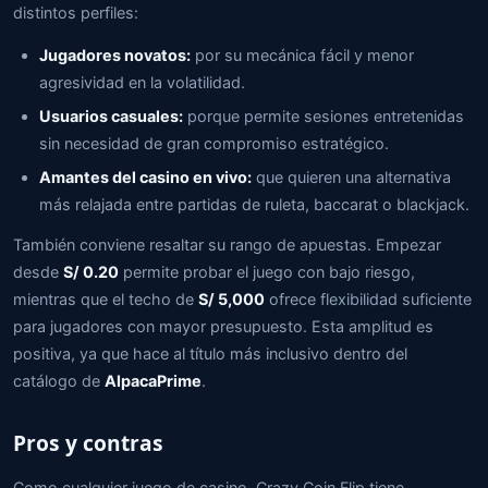
distintos perfiles:
Jugadores novatos:
por su mecánica fácil y menor
agresividad en la volatilidad.
Usuarios casuales:
porque permite sesiones entretenidas
sin necesidad de gran compromiso estratégico.
Amantes del casino en vivo:
que quieren una alternativa
más relajada entre partidas de ruleta, baccarat o blackjack.
También conviene resaltar su rango de apuestas. Empezar
desde
S/ 0.20
permite probar el juego con bajo riesgo,
mientras que el techo de
S/ 5,000
ofrece flexibilidad suficiente
para jugadores con mayor presupuesto. Esta amplitud es
positiva, ya que hace al título más inclusivo dentro del
catálogo de
AlpacaPrime
.
Pros y contras
Como cualquier juego de casino, Crazy Coin Flip tiene