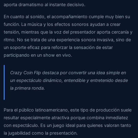
aporta dramatismo al instante decisivo.
En cuanto al sonido, el acompañamiento cumple muy bien su
función. La música y los efectos sonoros ayudan a crear
tensión, mientras que la voz del presentador aporta cercanía y
ritmo. No se trata de una experiencia sonora invasiva, sino de
un soporte eficaz para reforzar la sensación de estar
participando en un show en vivo.
Crazy Coin Flip destaca por convertir una idea simple en
un espectáculo dinámico, entendible y entretenido desde
la primera ronda.
Para el público latinoamericano, este tipo de producción suele
resultar especialmente atractiva porque combina inmediatez
con espectáculo. Es un juego ideal para quienes valoran tanto
la jugabilidad como la presentación.