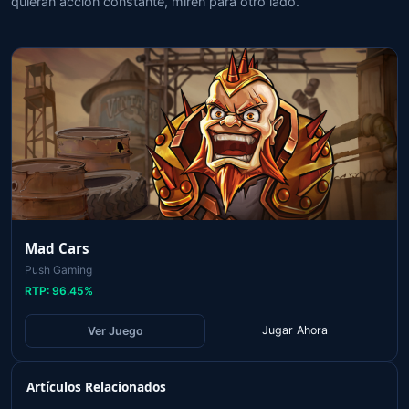
quieran acción constante, miren para otro lado.
Mad Cars
Push Gaming
RTP:
96.45
%
Jugar Ahora
Ver Juego
Artículos Relacionados