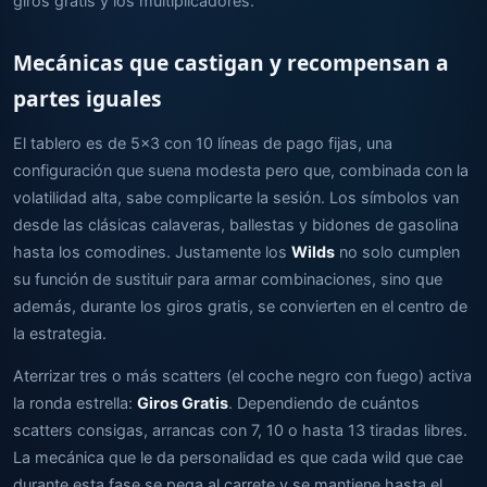
giros gratis y los multiplicadores.
Mecánicas que castigan y recompensan a
partes iguales
El tablero es de 5x3 con 10 líneas de pago fijas, una
configuración que suena modesta pero que, combinada con la
volatilidad alta, sabe complicarte la sesión. Los símbolos van
desde las clásicas calaveras, ballestas y bidones de gasolina
hasta los comodines. Justamente los
Wilds
no solo cumplen
su función de sustituir para armar combinaciones, sino que
además, durante los giros gratis, se convierten en el centro de
la estrategia.
Aterrizar tres o más scatters (el coche negro con fuego) activa
la ronda estrella:
Giros Gratis
. Dependiendo de cuántos
scatters consigas, arrancas con 7, 10 o hasta 13 tiradas libres.
La mecánica que le da personalidad es que cada wild que cae
durante esta fase se pega al carrete y se mantiene hasta el