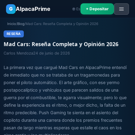
AlpacaPrime
G
+ Depositar
🌐 Es
Inicio
/
Blog
/
Mad Cars: Reseña Completa y Opinión 2026
RESEÑA
Mad Cars: Reseña Completa y Opinión 2026
Carlos Mendoza
24 de junio de 2026
La primera vez que cargué Mad Cars en AlpacaPrime entendí
de inmediato que no se trataba de un tragamonedas para
poner el piloto automático. El arte gráfico, con ese yermo
postapocalíptico y vehículos que parecen salidos de una
guerra por el combustible, te agarra visualmente; pero lo que
define la experiencia es el ritmo, o mejor dicho, la falta de un
ritmo predecible. Push Gaming te sienta en el asiento del
copiloto durante una carrera donde los premios frecuentes
pasan de largo mientras esperas que estalle el caos en los