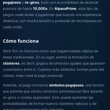
pegajosos
y
re-giros
, todo con la posibilidad de alcanzar
premios de hasta
10,000x
. En
AlpacaPrime
, este tipo de
juegos suele atraer a jugadores que buscan una experiencia
dinámica, con mucha tensión y potencial de recompensa en
cada ronda.
Cómo funciona
Stick 'Em no funciona como una tragamonedas clásica de
líneas tradicionales. En su lugar, premia la formación de
clústeres
, es decir, grupos de símbolos iguales que aparecen
conectados entre sí. Cuantos más símbolos formen parte del
clúster, mejor será el pago potencial.
Además, el juego incorpora
símbolos pegajosos
, una función
que permite que ciertos símbolos permanezcan fijos durante
re-giros o rondas especiales. Esto puede aumentar las
probabilidades de formar nuevos clústeres valiosos y de
activar combinaciones más rentables.