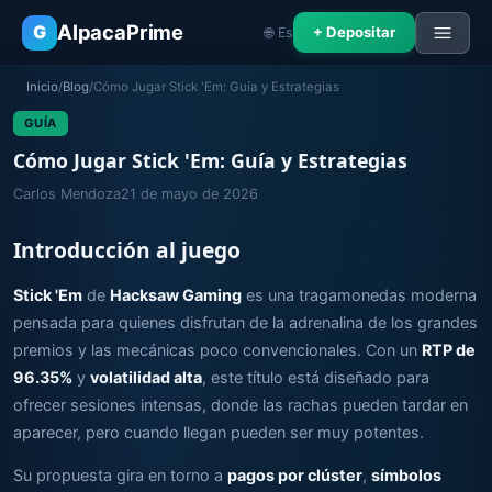
AlpacaPrime
G
+ Depositar
🌐 Es
Inicio
/
Blog
/
Cómo Jugar Stick 'Em: Guía y Estrategias
GUÍA
Cómo Jugar Stick 'Em: Guía y Estrategias
Carlos Mendoza
21 de mayo de 2026
Introducción al juego
Stick 'Em
de
Hacksaw Gaming
es una tragamonedas moderna
pensada para quienes disfrutan de la adrenalina de los grandes
premios y las mecánicas poco convencionales. Con un
RTP de
96.35%
y
volatilidad alta
, este título está diseñado para
ofrecer sesiones intensas, donde las rachas pueden tardar en
aparecer, pero cuando llegan pueden ser muy potentes.
Su propuesta gira en torno a
pagos por clúster
,
símbolos