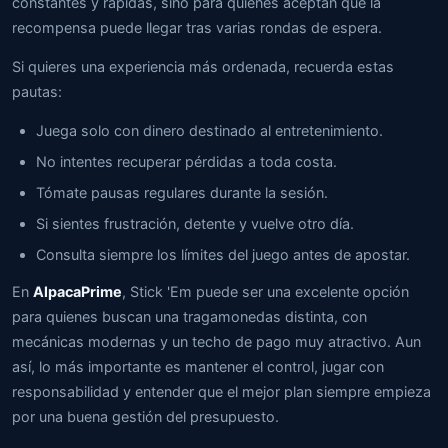
constantes y rápidas, sino para quienes aceptan que la
recompensa puede llegar tras varias rondas de espera.
Si quieres una experiencia más ordenada, recuerda estas
pautas:
Juega solo con dinero destinado al entretenimiento.
No intentes recuperar pérdidas a toda costa.
Tómate pausas regulares durante la sesión.
Si sientes frustración, detente y vuelve otro día.
Consulta siempre los límites del juego antes de apostar.
En
AlpacaPrime
, Stick 'Em puede ser una excelente opción
para quienes buscan una tragamonedas distinta, con
mecánicas modernas y un techo de pago muy atractivo. Aun
así, lo más importante es mantener el control, jugar con
responsabilidad y entender que el mejor plan siempre empieza
por una buena gestión del presupuesto.