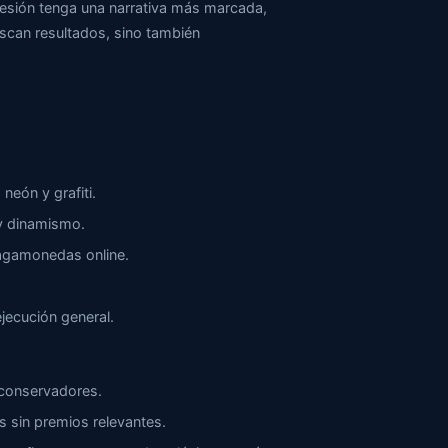
esión tenga una narrativa más marcada,
scan resultados, sino también
neón y grafiti.
y dinamismo.
ragamonedas online.
jecución general.
s conservadores.
s sin premios relevantes.