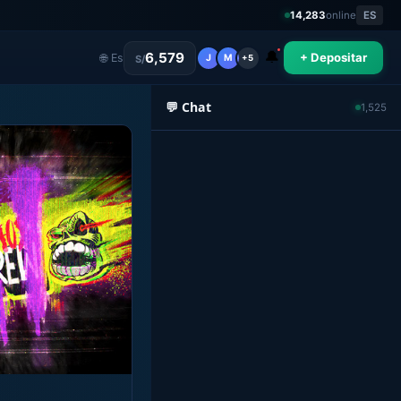
14,283
online
ES
🔔
6,579
+ Depositar
🌐 Es
J
M
S/
+5
💬 Chat
1,525