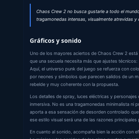
Chaos Crew 2 no busca gustarle a todo el mundo;
tragamonedas intensas, visualmente atrevidas y 
Gráficos y sonido
Uno de los mayores aciertos de Chaos Crew 2 está
que una secuela necesita más que ajustes técnicos: n
Aquí, el universo punk del juego se refuerza con co
por neones y símbolos que parecen salidos de un mur
rebelde y muy coherente con la propuesta.
Los detalles de spray, luces eléctricas y personajes
inmersiva. No es una tragamonedas minimalista ni p
aporta a esa sensación de desorden controlado que 
ese estilo visual será una de las razones principales 
En cuanto al sonido, acompaña bien la acción con e