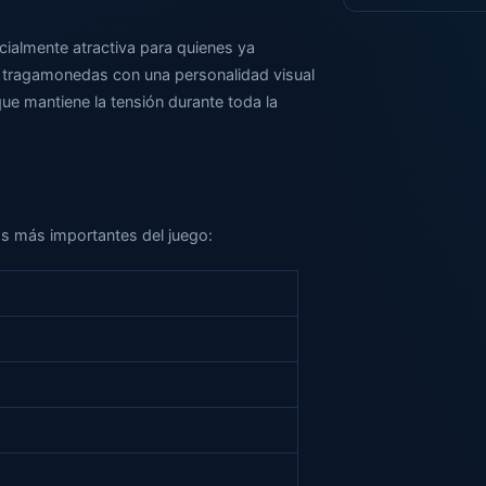
ialmente atractiva para quienes ya
 tragamonedas con una personalidad visual
ue mantiene la tensión durante toda la
os más importantes del juego: