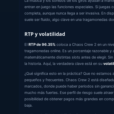
La música y los sonidos de los giros ayudan a mant
entran en juego las funciones especiales. Si juegas c
completa, aunque nunca llega a ser invasiva. En dis
suele ser fluido, algo clave en una tragamonedas don
RTP y volatilidad
El
RTP de 96.35%
coloca a Chaos Crew 2 en un nive
tragamonedas online. Es un porcentaje razonable y 
matemáticamente distintas slots antes de elegir. Sin
la historia. Aquí, la verdadera clave está en su
volati
¿Qué significa esto en la práctica? Que no estamo
pequeños y frecuentes. Chaos Crew 2 está diseñada 
marcados, donde puede haber periodos sin gananc
mucho más fuertes. Ese perfil de riesgo suele atrae
posibilidad de obtener pagos más grandes en compar
baja.