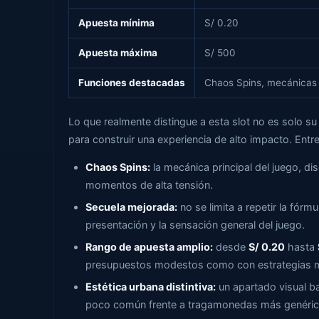
Apuesta mínima
S/ 0.20
Apuesta máxima
S/ 500
Funciones destacadas
Chaos Spins, mecánicas m
Lo que realmente distingue a esta slot no es solo su
para construir una experiencia de alto impacto. En
Chaos Spins:
la mecánica principal del juego, d
momentos de alta tensión.
Secuela mejorada:
no se limita a repetir la fórmul
presentación y la sensación general del juego.
Rango de apuesta amplio:
desde
S/ 0.20
hasta
presupuestos modestos como con estrategias m
Estética urbana distintiva:
un apartado visual bas
poco común frente a tragamonedas más genéric