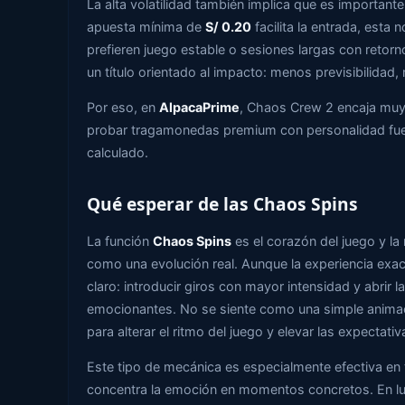
La alta volatilidad también implica que es important
apuesta mínima de
S/ 0.20
facilita la entrada, esta
prefieren juego estable o sesiones largas con retor
un título orientado al impacto: menos previsibilidad
Por eso, en
AlpacaPrime
, Chaos Crew 2 encaja muy b
probar tragamonedas premium con personalidad fuer
calculado.
Qué esperar de las Chaos Spins
La función
Chaos Spins
es el corazón del juego y la
como una evolución real. Aunque la experiencia exact
claro: introducir giros con mayor intensidad y abrir
emocionantes. No se siente como una simple animac
para alterar el ritmo del juego y elevar las expectativ
Este tipo de mecánica es especialmente efectiva en 
concentra la emoción en momentos concretos. En lug