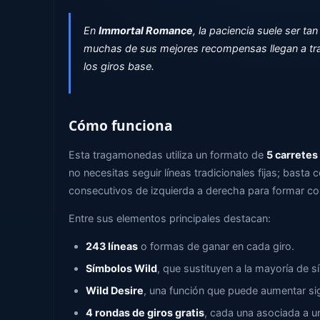
En
Immortal Romance
, la paciencia suele ser t
muchas de sus mejores recompensas llegan a tra
los giros base.
Cómo funciona
Esta tragamonedas utiliza un formato de
5 carretes
no necesitas seguir líneas tradicionales fijas; bast
consecutivos de izquierda a derecha para formar c
Entre sus elementos principales destacan:
243 líneas
o formas de ganar en cada giro.
Símbolos Wild
, que sustituyen a la mayoría de
Wild Desire
, una función que puede aumentar sig
4 rondas de giros gratis
, cada una asociada a u