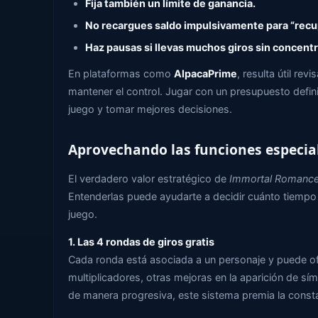
Fija también un límite de ganancia.
No recargues saldo impulsivamente para “recu
Haz pausas si llevas muchos giros sin concentr
En plataformas como
AlpacaPrime
, resulta útil rev
mantener el control. Jugar con un presupuesto defini
juego y tomar mejores decisiones.
Aprovechando las funciones especia
El verdadero valor estratégico de
Immortal Romanc
Entenderlas puede ayudarte a decidir cuánto tiempo
juego.
1. Las 4 rondas de giros gratis
Cada ronda está asociada a un personaje y puede ofr
multiplicadores, otras mejoras en la aparición de 
de manera progresiva, este sistema premia la consta