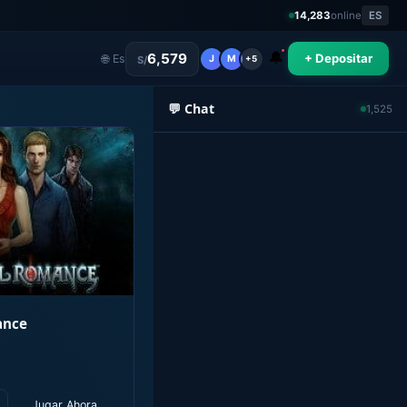
14,283
online
ES
🔔
6,579
+ Depositar
🌐 Es
J
M
S/
+5
💬 Chat
1,525
ance
Jugar Ahora