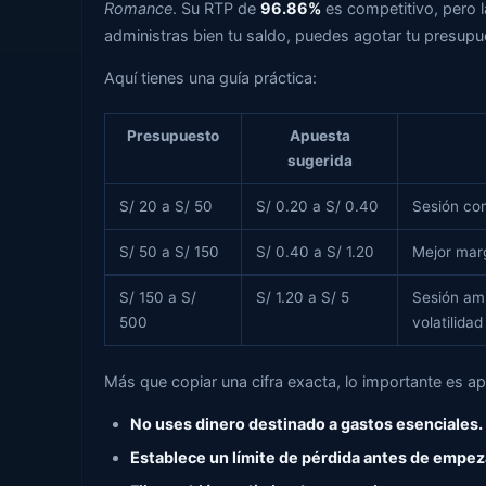
Romance
. Su RTP de
96.86%
es competitivo, pero la 
administras bien tu saldo, puedes agotar tu presupu
Aquí tienes una guía práctica:
Presupuesto
Apuesta
sugerida
S/ 20 a S/ 50
S/ 0.20 a S/ 0.40
Sesión con
S/ 50 a S/ 150
S/ 0.40 a S/ 1.20
Mejor marg
S/ 150 a S/
S/ 1.20 a S/ 5
Sesión amp
500
volatilidad
Más que copiar una cifra exacta, lo importante es apl
No uses dinero destinado a gastos esenciales.
Establece un límite de pérdida antes de empez