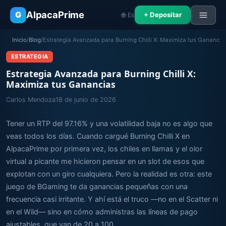
AlpacaPrime
G
+ Depositar
🌐 Es
Inicio
/
Blog
/
Estrategia Avanzada para Burning Chilli X: Maximiza tus Ganancia
ESTRATEGIA
Estrategia Avanzada para Burning Chilli X:
Maximiza tus Ganancias
Carlos Mendoza
18 de junio de 2026
Tener un RTP del 97.16% y una volatilidad baja no es algo que
veas todos los días. Cuando cargué Burning Chilli X en
AlpacaPrime por primera vez, los chiles en llamas y el olor
virtual a picante me hicieron pensar en un slot de esos que
explotan con un giro cualquiera. Pero la realidad es otra: este
juego de BGaming te da ganancias pequeñas con una
frecuencia casi irritante. Y ahí está el truco —no en el Scatter ni
en el Wild— sino en cómo administras las líneas de pago
ajustables, que van de 20 a 100.