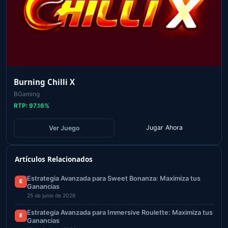
Burning Chilli X
BGaming
RTP:
97.16
%
Jugar Ahora
Ver Juego
Artículos Relacionados
Estrategia Avanzada para Sweet Bonanza: Maximiza tus
E
Ganancias
25 de junio de 2026
Estrategia Avanzada para Immersive Roulette: Maximiza tus
E
Ganancias