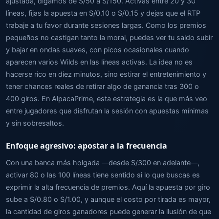
ajustada, digamos de S/50 a S/150. Activas entre 20 y 30
líneas, fijas la apuesta en S/0.10 o S/0.15 y dejas que el RTP
trabaje a tu favor durante sesiones largas. Como los premios
pequeños no castigan tanto la moral, puedes ver tu saldo subir
y bajar en ondas suaves, con picos ocasionales cuando
aparecen varios Wilds en las líneas activas. La idea no es
hacerse rico en diez minutos, sino estirar el entretenimiento y
tener chances reales de retirar algo de ganancia tras 300 o
400 giros. En AlpacaPrime, esta estrategia es la que más veo
entre jugadores que disfrutan la sesión con apuestas mínimas
y sin sobresaltos.
Enfoque agresivo: apostar a la frecuencia
Con una banca más holgada —desde S/300 en adelante—,
activar 80 o las 100 líneas tiene sentido si lo que buscas es
exprimir la alta frecuencia de premios. Aquí la apuesta por giro
sube a S/0.80 o S/1.00, y aunque el costo por tirada es mayor,
la cantidad de giros ganadores puede generar la ilusión de que