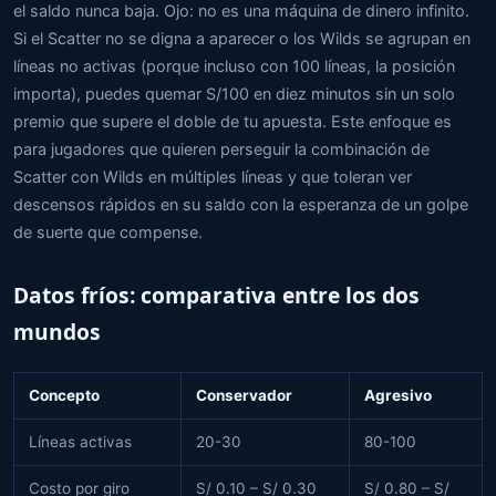
el saldo nunca baja. Ojo: no es una máquina de dinero infinito.
Si el Scatter no se digna a aparecer o los Wilds se agrupan en
líneas no activas (porque incluso con 100 líneas, la posición
importa), puedes quemar S/100 en diez minutos sin un solo
premio que supere el doble de tu apuesta. Este enfoque es
para jugadores que quieren perseguir la combinación de
Scatter con Wilds en múltiples líneas y que toleran ver
descensos rápidos en su saldo con la esperanza de un golpe
de suerte que compense.
Datos fríos: comparativa entre los dos
mundos
Concepto
Conservador
Agresivo
Líneas activas
20-30
80-100
Costo por giro
S/ 0.10 – S/ 0.30
S/ 0.80 – S/