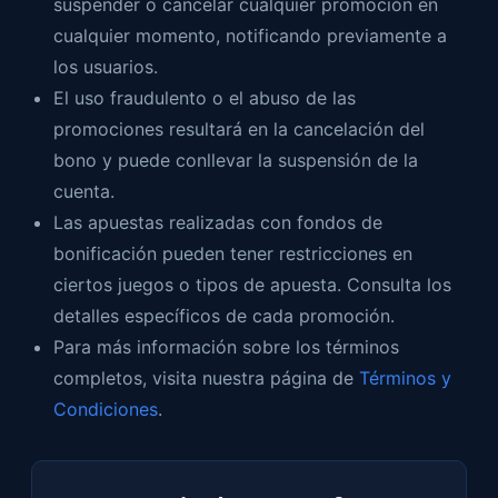
suspender o cancelar cualquier promoción en
cualquier momento, notificando previamente a
los usuarios.
El uso fraudulento o el abuso de las
promociones resultará en la cancelación del
bono y puede conllevar la suspensión de la
cuenta.
Las apuestas realizadas con fondos de
bonificación pueden tener restricciones en
ciertos juegos o tipos de apuesta. Consulta los
detalles específicos de cada promoción.
Para más información sobre los términos
completos, visita nuestra página de
Términos y
Condiciones
.