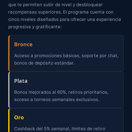
que te permiten subir de nivel y desbloquear
recompensas superiores. El programa cuenta con
cinco niveles diseñados para ofrecer una experiencia
progresiva y gratificante:
Bronce
Acceso a promociones básicas, soporte por chat,
bonos de depósito estándar.
Plata
Bonos mejorados al 60%, retiros prioritarios,
acceso a torneos semanales exclusivos.
Oro
Cashback del 5% semanal, límites de retiro