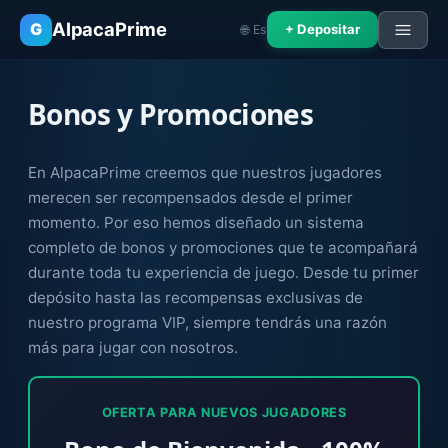
AlpacaPrime
G
+ Depositar
🌐 Es
Bonos y Promociones
En
AlpacaPrime
creemos que nuestros jugadores
merecen ser recompensados desde el primer
momento. Por eso hemos diseñado un sistema
completo de bonos y promociones que te acompañará
durante toda tu experiencia de juego. Desde tu primer
depósito hasta las recompensas exclusivas de
nuestro programa VIP, siempre tendrás una razón
más para jugar con nosotros.
OFERTA PARA NUEVOS JUGADORES