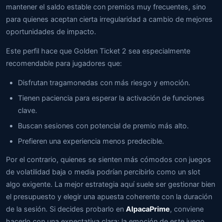
mantener el saldo estable con premios muy frecuentes, sino
para quienes aceptan cierta irregularidad a cambio de mejores
oportunidades de impacto.
Este perfil hace que Golden Ticket 2 sea especialmente
recomendable para jugadores que:
Disfrutan tragamonedas con más riesgo y emoción.
Tienen paciencia para esperar la activación de funciones
clave.
Buscan sesiones con potencial de premio más alto.
Prefieren una experiencia menos predecible.
Por el contrario, quienes se sienten más cómodos con juegos
de volatilidad baja o media podrían percibirlo como un slot
algo exigente. La mejor estrategia aquí suele ser gestionar bien
el presupuesto y elegir una apuesta coherente con la duración
de la sesión. Si decides probarlo en
AlpacaPrime
, conviene
hacerlo con una expectativa clara: la emoción de este juego