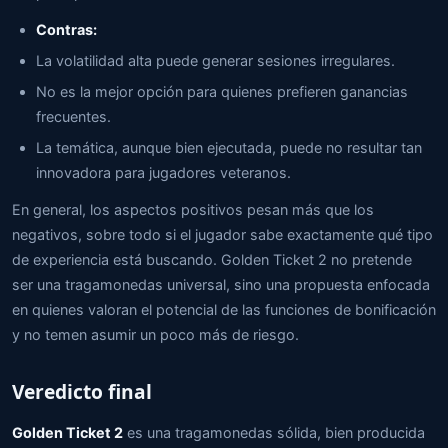
Contras:
La volatilidad alta puede generar sesiones irregulares.
No es la mejor opción para quienes prefieren ganancias
frecuentes.
La temática, aunque bien ejecutada, puede no resultar tan
innovadora para jugadores veteranos.
En general, los aspectos positivos pesan más que los
negativos, sobre todo si el jugador sabe exactamente qué tipo
de experiencia está buscando. Golden Ticket 2 no pretende
ser una tragamonedas universal, sino una propuesta enfocada
en quienes valoran el potencial de las funciones de bonificación
y no temen asumir un poco más de riesgo.
Veredicto final
Golden Ticket 2
es una tragamonedas sólida, bien producida