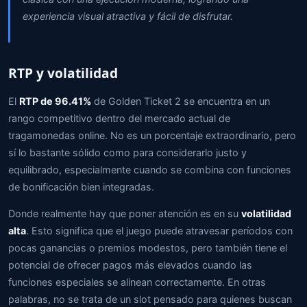
experiencia visual atractiva y fácil de disfrutar.
RTP y volatilidad
El
RTP de 96.41%
de Golden Ticket 2 se encuentra en un
rango competitivo dentro del mercado actual de
tragamonedas online. No es un porcentaje extraordinario, pero
sí lo bastante sólido como para considerarlo justo y
equilibrado, especialmente cuando se combina con funciones
de bonificación bien integradas.
Donde realmente hay que poner atención es en su
volatilidad
alta
. Esto significa que el juego puede atravesar períodos con
pocas ganancias o premios modestos, pero también tiene el
potencial de ofrecer pagos más elevados cuando las
funciones especiales se alinean correctamente. En otras
palabras, no se trata de un slot pensado para quienes buscan