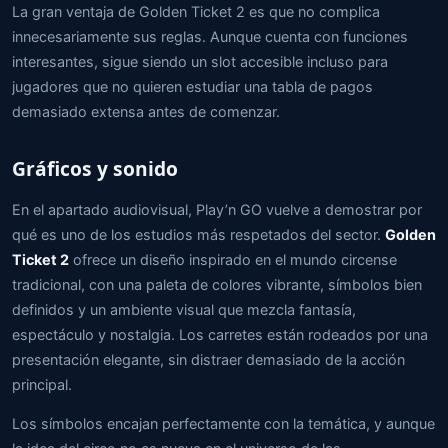
La gran ventaja de Golden Ticket 2 es que no complica
innecesariamente sus reglas. Aunque cuenta con funciones
interesantes, sigue siendo un slot accesible incluso para
jugadores que no quieren estudiar una tabla de pagos
demasiado extensa antes de comenzar.
Gráficos y sonido
En el apartado audiovisual, Play’n GO vuelve a demostrar por
qué es uno de los estudios más respetados del sector.
Golden
Ticket 2
ofrece un diseño inspirado en el mundo circense
tradicional, con una paleta de colores vibrante, símbolos bien
definidos y un ambiente visual que mezcla fantasía,
espectáculo y nostalgia. Los carretes están rodeados por una
presentación elegante, sin distraer demasiado de la acción
principal.
Los símbolos encajan perfectamente con la temática, y aunque