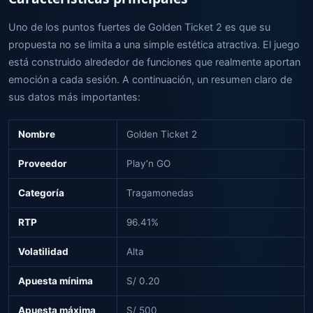
Uno de los puntos fuertes de Golden Ticket 2 es que su
propuesta no se limita a una simple estética atractiva. El juego
está construido alrededor de funciones que realmente aportan
emoción a cada sesión. A continuación, un resumen claro de
sus datos más importantes:
Nombre
Golden Ticket 2
Proveedor
Play’n GO
Categoría
Tragamonedas
RTP
96.41%
Volatilidad
Alta
Apuesta mínima
S/ 0.20
Apuesta máxima
S/ 500