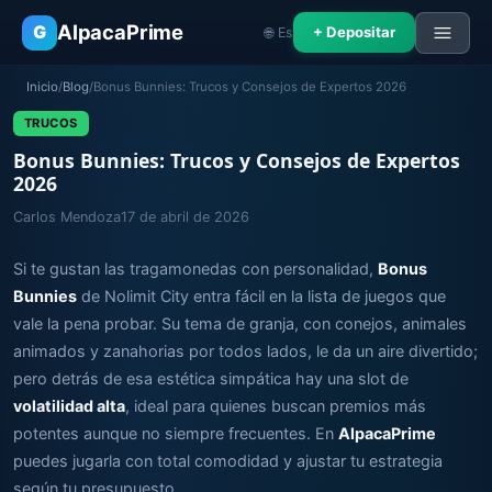
AlpacaPrime
G
+ Depositar
🌐 Es
Inicio
/
Blog
/
Bonus Bunnies: Trucos y Consejos de Expertos 2026
TRUCOS
Bonus Bunnies: Trucos y Consejos de Expertos
2026
Carlos Mendoza
17 de abril de 2026
Si te gustan las tragamonedas con personalidad,
Bonus
Bunnies
de Nolimit City entra fácil en la lista de juegos que
vale la pena probar. Su tema de granja, con conejos, animales
animados y zanahorias por todos lados, le da un aire divertido;
pero detrás de esa estética simpática hay una slot de
volatilidad alta
, ideal para quienes buscan premios más
potentes aunque no siempre frecuentes. En
AlpacaPrime
puedes jugarla con total comodidad y ajustar tu estrategia
según tu presupuesto.