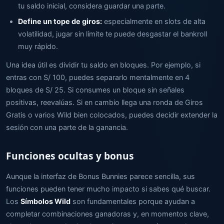
tu saldo inicial, considera guardar una parte.
Define un tope de giros:
especialmente en slots de alta
volatilidad, jugar sin límite te puede desgastar el bankroll
muy rápido.
Una idea útil es dividir tu saldo en bloques. Por ejemplo, si
entras con S/ 100, puedes separarlo mentalmente en 4
bloques de S/ 25. Si consumes un bloque sin señales
positivas, reevalúas. Si en cambio llega una ronda de Giros
Gratis o varios Wild bien colocados, puedes decidir extender la
sesión con una parte de la ganancia.
Funciones ocultas y bonus
Aunque la interfaz de Bonus Bunnies parece sencilla, sus
funciones pueden tener mucho impacto si sabes qué buscar.
Los
Símbolos Wild
son fundamentales porque ayudan a
completar combinaciones ganadoras y, en momentos clave,