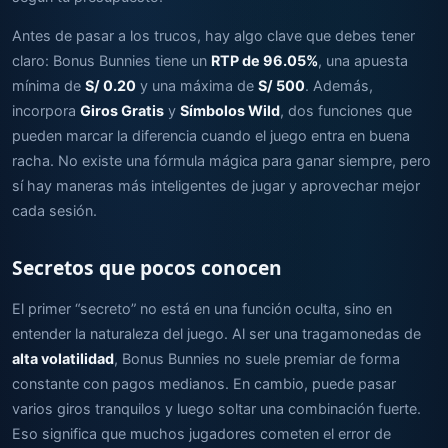
Antes de pasar a los trucos, hay algo clave que debes tener
claro: Bonus Bunnies tiene un
RTP de 96.05%
, una apuesta
mínima de
S/ 0.20
y una máxima de
S/ 500
. Además,
incorpora
Giros Gratis
y
Símbolos Wild
, dos funciones que
pueden marcar la diferencia cuando el juego entra en buena
racha. No existe una fórmula mágica para ganar siempre, pero
sí hay maneras más inteligentes de jugar y aprovechar mejor
cada sesión.
Secretos que pocos conocen
El primer “secreto” no está en una función oculta, sino en
entender la naturaleza del juego. Al ser una tragamonedas de
alta volatilidad
, Bonus Bunnies no suele premiar de forma
constante con pagos medianos. En cambio, puede pasar
varios giros tranquilos y luego soltar una combinación fuerte.
Eso significa que muchos jugadores cometen el error de