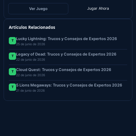
Jugar Ahora
Ver Juego
Artículos Relacionados
Lucky Lightning: Trucos y Consejos de Expertos 2026
T
25 de junio de 2026
Legacy of Dead: Trucos y Consejos de Expertos 2026
T
22 de junio de 2026
Cloud Quest: Trucos y Consejos de Expertos 2026
T
22 de junio de 2026
5 Lions Megaways: Trucos y Consejos de Expertos 2026
T
21 de junio de 2026