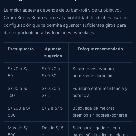
La mejor apuesta depende de tu bankroll y de tu objetivo.
Como Bonus Bunnies tiene alta volatilidad, lo ideal es usar una
configuración que te permita aguantar suficientes giros para
darle oportunidad a las funciones especiales.
Presupuesto
Apuesta
Enfoque recomendado
sugerida
S/ 20 a S/
S/ 0.20 a
Sesión conservadora,
50
S/ 0.60
priorizando duración
S/ 60 a S/
S/ 0.80 a
Equilibrio entre resistencia y
150
S/ 2
potencial
S/ 200 a S/
S/ 2 a S/ 5
Búsqueda de mejores
500
premios sin sobreexponerse
Más de S/
Desde S/ 5
Solo para jugadores con
500
en
banca sólida y límites claros