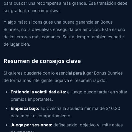
para buscar una recompensa más grande. Esa transición debe
ser gradual, nunca impulsiva.
Y algo más: si consigues una buena ganancia en Bonus
Bunnies, no la devuelvas enseguida por emoción. Este es uno
de los errores más comunes. Salir a tiempo también es parte
de jugar bien.
Resumen de consejos clave
Si quieres quedarte con lo esencial para jugar Bonus Bunnies
de forma más inteligente, aquí va el resumen rápido:
Entiende la volatilidad alta:
el juego puede tardar en soltar
premios importantes.
Empieza bajo:
aprovecha la apuesta mínima de S/ 0.20
para medir el comportamiento.
Juega por sesiones:
define saldo, objetivo y límite antes