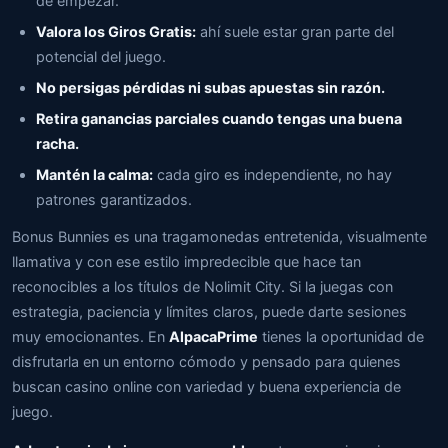
de empezar.
Valora los Giros Gratis:
ahí suele estar gran parte del
potencial del juego.
No persigas pérdidas ni subas apuestas sin razón.
Retira ganancias parciales cuando tengas una buena
racha.
Mantén la calma:
cada giro es independiente, no hay
patrones garantizados.
Bonus Bunnies es una tragamonedas entretenida, visualmente
llamativa y con ese estilo impredecible que hace tan
reconocibles a los títulos de Nolimit City. Si la juegas con
estrategia, paciencia y límites claros, puede darte sesiones
muy emocionantes. En
AlpacaPrime
tienes la oportunidad de
disfrutarla en un entorno cómodo y pensado para quienes
buscan casino online con variedad y buena experiencia de
juego.