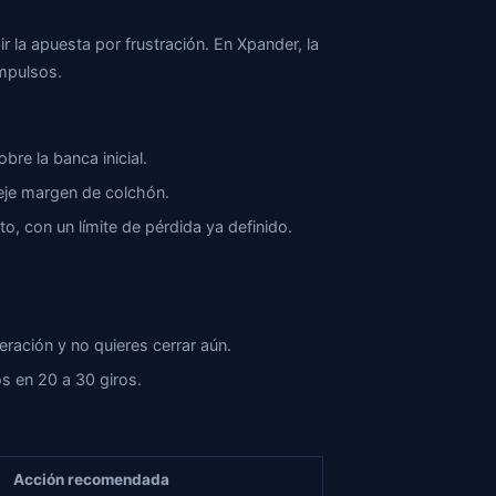
r la apuesta por frustración. En Xpander, la
impulsos.
bre la banca inicial.
eje margen de colchón.
o, con un límite de pérdida ya definido.
ración y no quieres cerrar aún.
s en 20 a 30 giros.
Acción recomendada