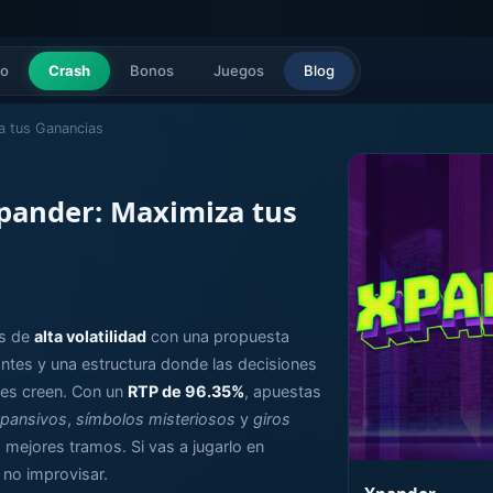
io
Crash
Bonos
Juegos
Blog
a tus Ganancias
pander: Maximiza tus
as de
alta volatilidad
con una propuesta
antes y una estructura donde las decisiones
es creen. Con un
RTP de 96.35%
, apuestas
xpansivos
,
símbolos misteriosos
y
giros
s mejores tramos. Si vas a jugarlo en
 no improvisar.