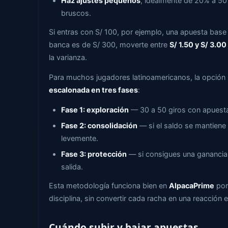
Haz ajustes pequeños
, idealmente de 20% a 50%
bruscos.
Si entras con S/ 100, por ejemplo, una apuesta base
banca es de S/ 300, moverte entre
S/ 1.50 y S/ 3.00
la varianza.
Para muchos jugadores latinoamericanos, la opción 
escalonada en tres fases
:
Fase 1: exploración
— 30 a 50 giros con apuesta 
Fase 2: consolidación
— si el saldo se mantiene 
levemente.
Fase 3: protección
— si consigues una ganancia cl
salida.
Esta metodología funciona bien en
AlpacaPrime
por
disciplina, sin convertir cada racha en una reacción 
Cuándo subir y bajar apuestas