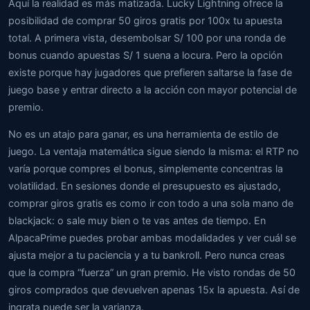
Aquí la realidad es más matizada. Lucky Lightning ofrece la
posibilidad de comprar 50 giros gratis por 100x tu apuesta
total. A primera vista, desembolsar S/ 100 por una ronda de
bonus cuando apuestas S/ 1 suena a locura. Pero la opción
existe porque hay jugadores que prefieren saltarse la fase de
juego base y entrar directo a la acción con mayor potencial de
premio.
No es un atajo para ganar, es una herramienta de estilo de
juego. La ventaja matemática sigue siendo la misma: el RTP no
varía porque compres el bonus, simplemente concentras la
volatilidad. En sesiones donde el presupuesto es ajustado,
comprar giros gratis es como ir con todo a una sola mano de
blackjack: o sale muy bien o te vas antes de tiempo. En
AlpacaPrime puedes probar ambas modalidades y ver cuál se
ajusta mejor a tu paciencia y a tu bankroll. Pero nunca creas
que la compra “fuerza” un gran premio. He visto rondas de 50
giros comprados que devuelven apenas 15x la apuesta. Así de
ingrata puede ser la varianza.