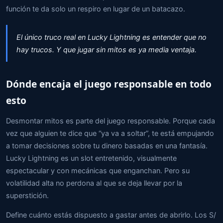
función te da solo un respiro en lugar de un batacazo.
El único truco real en Lucky Lightning es entender que no
hay trucos. Y que jugar sin mitos es ya media ventaja.
Dónde encaja el juego responsable en todo
esto
Desmontar mitos es parte del juego responsable. Porque cada
vez que alguien te dice que “ya va a soltar”, te está empujando
a tomar decisiones sobre tu dinero basadas en una fantasía.
Lucky Lightning es un slot entretenido, visualmente
espectacular y con mecánicas que enganchan. Pero su
volatilidad alta no perdona al que se deja llevar por la
superstición.
Define cuánto estás dispuesto a gastar antes de abrirlo. Los S/