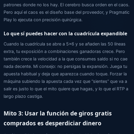
patrones donde no los hay. El cerebro busca orden en el caos.
Pero aquí el caos es el diseño base del proveedor, y Pragmatic
Play lo ejecuta con precisión quirúrgica.
Lo que sí puedes hacer con la cuadrícula expandible
Cuando la cuadrícula se abre a 5x6 y se añaden las 50 líneas
extra, tu exposición a combinaciones ganadoras crece. Pero
también crece la velocidad a la que consumes saldo si no cae
nada decente. Mi consejo: no persigas la expansión. Juega tu
apuesta habitual y deja que aparezca cuando toque. Forzar la
máquina subiendo la apuesta cada vez que “sientes” que va a
salir es justo lo que el mito quiere que hagas, y lo que el RTP a
largo plazo castiga.
Mito 3: Usar la función de giros gratis
comprados es desperdiciar dinero