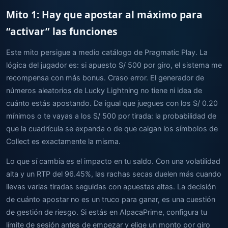
Mito 1: Hay que apostar al máximo para
“activar” las funciones
Este mito persigue a medio catálogo de Pragmatic Play. La
lógica del jugador es: si apuesto S/ 500 por giro, el sistema me
recompensa con más bonus. Craso error. El generador de
números aleatorios de Lucky Lightning no tiene ni idea de
cuánto estás apostando. Da igual que juegues con los S/ 0.20
mínimos o te vayas a los S/ 500 por tirada: la probabilidad de
que la cuadrícula se expanda o de que caigan los símbolos de
Collect es exactamente la misma.
Lo que sí cambia es el impacto en tu saldo. Con una volatilidad
alta y un RTP del 96.45%, las rachas secas duelen más cuando
llevas varias tiradas seguidas con apuestas altas. La decisión
de cuánto apostar no es un truco para ganar, es una cuestión
de gestión de riesgo. Si estás en AlpacaPrime, configura tu
límite de sesión antes de empezar y elige un monto por giro