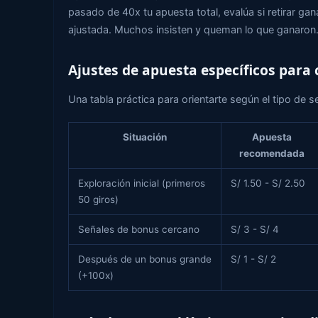
pasado de 40x tu apuesta total, evalúa si retirar gan
ajustada. Muchos insisten y queman lo que ganaron
Ajustes de apuesta específicos para
Una tabla práctica para orientarte según el tipo de s
Situación
Apuesta
recomendada
Exploración inicial (primeros
S/ 1.50 - S/ 2.50
50 giros)
Señales de bonus cercano
S/ 3 - S/ 4
Después de un bonus grande
S/ 1 - S/ 2
(+100x)