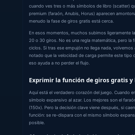
cuando ves tres o más símbolos de libro (scatter) 
premium (faraón, Anubis, Horus) aparecen amontonad
menudo la fase de giros gratis está cerca.
En esos momentos, muchos subimos ligeramente la 
20 o 30 giros. No es una regla matemática, pero la 
ciclos. Si tras ese empujón no llega nada, volvemos
notado que la velocidad de carga permite este tipo d
eso ayuda a no perder el flujo.
Exprimir la función de giros gratis 
Aquí está el verdadero corazón del juego. Cuando entr
símbolo expansivo al azar. Los mejores son el faraó
(150x). Pero la decisión clave viene después, si caen
función: se re-dispara con el mismo símbolo expans
posible.