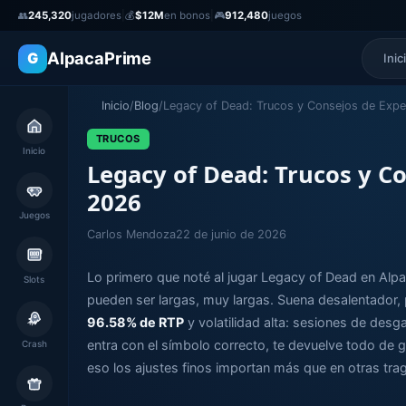
👥
💰
🎮
245,320
jugadores
|
$
12
M
en bonos
|
912,480
juegos
AlpacaPrime
G
Inic
Inicio
/
Blog
/
Legacy of Dead: Trucos y Consejos de Exp
TRUCOS
Inicio
Legacy of Dead: Trucos y C
2026
Juegos
Carlos Mendoza
22 de junio de 2026
7
7
7
Lo primero que noté al jugar Legacy of Dead en Alp
Slots
pueden ser largas, muy largas. Suena desalentador, 
96.58% de RTP
y volatilidad alta: sesiones de desga
entra con el símbolo correcto, te devuelve todo de go
Crash
eso los ajustes finos importan más que en otras tr