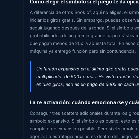
Cómo elegir el símbolo si el juego te da opc
A diferencia de otros Book of, aquí no eliges: el sí
iniciar los giros gratis. Sin embargo, puedes observar
seguir jugando después de la ronda. Si el símbolo exp
probabilidades de un premio grande bajan drástica
que pagan menos de 20x la apuesta total. En esos ca
máquina ya entregó función pero sin contundencia.
Un faraón expansivo en el último giro gratis pue
multiplicador de 500x o más. He visto rondas don
en diez giros; eso es un pago de 600x en cada u
La re-activación: cuándo emocionarse y cu
Conseguir tres scatters adicionales durante los giros
símbolo expansivo. Si el símbolo es bueno, esto es 
completo de expansión posible. Pero si el símbolo es 
agonía. La estrategia aquí no es dentro del juego, sin