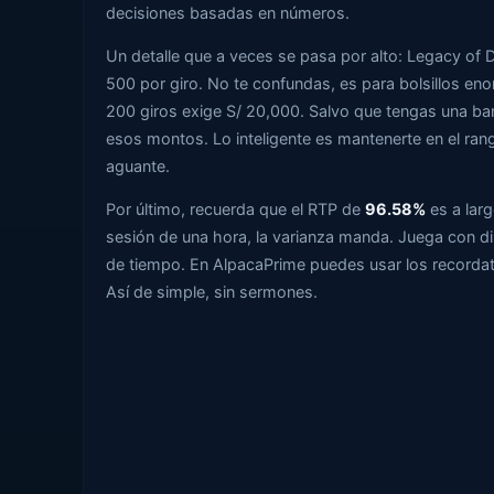
decisiones basadas en números.
Un detalle que a veces se pasa por alto: Legacy of D
500 por giro. No te confundas, es para bolsillos eno
200 giros exige S/ 20,000. Salvo que tengas una ba
esos montos. Lo inteligente es mantenerte en el ra
aguante.
Por último, recuerda que el RTP de
96.58%
es a larg
sesión de una hora, la varianza manda. Juega con din
de tiempo. En AlpacaPrime puedes usar los recordato
Así de simple, sin sermones.