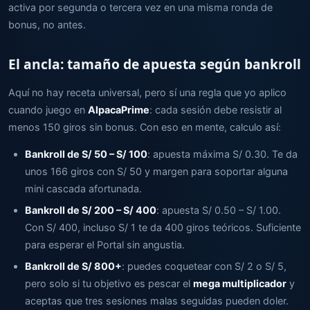
activa por segunda o tercera vez en una misma ronda de
bonus, no antes.
El ancla: tamaño de apuesta según bankroll
Aquí no hay receta universal, pero sí una regla que yo aplico
cuando juego en
AlpacaPrime
: cada sesión debe resistir al
menos 150 giros sin bonus. Con eso en mente, calculo así:
Bankroll de S/ 50 – S/ 100
: apuesta máxima S/ 0.30. Te da
unos 166 giros con S/ 50 y margen para soportar alguna
mini cascada afortunada.
Bankroll de S/ 200 – S/ 400
: apuesta S/ 0.50 – S/ 1.00.
Con S/ 400, incluso S/ 1 te da 400 giros teóricos. Suficiente
para esperar el Portal sin angustia.
Bankroll de S/ 800+
: puedes coquetear con S/ 2 o S/ 5,
pero solo si tu objetivo es pescar el
mega multiplicador
y
aceptas que tres sesiones malas seguidas pueden doler.