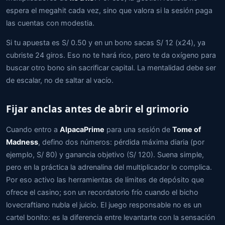
espera el megahit cada vez, sino que valora si la sesión paga
las cuentas con modestia.
Si tu apuesta es S/ 0.50 y en un bono sacas S/ 12 (x24), ya
cubriste 24 giros. Eso no te hará rico, pero te da oxígeno para
buscar otro bono sin sacrificar capital. La mentalidad debe ser
de escalar, no de saltar al vacío.
Fijar anclas antes de abrir el grimorio
Cuando entro a
AlpacaPrime
para una sesión de
Tome of
Madness
, defino dos números: pérdida máxima diaria (por
ejemplo, S/ 80) y ganancia objetivo (S/ 120). Suena simple,
pero en la práctica la adrenalina del multiplicador lo complica.
Por eso activo las herramientas de límites de depósito que
ofrece el casino; son un recordatorio frío cuando el bicho
lovecraftiano nubla el juicio. El juego responsable no es un
cartel bonito: es la diferencia entre levantarte con la sensación