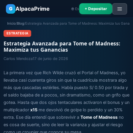
AlpacaPrime
G
+ Depositar
🌐 Es
Inicio
/
Blog
/
Estrategia Avanzada para Tome of Madness: Maximiza tus Ganan
ESTRATEGIA
Estrategia Avanzada para Tome of Madness:
Maximiza tus Ganancias
Carlos Mendoza
17 de junio de 2026
La primera vez que Rich Wilde cruzó el Portal of Madness, yo
llevaba casi cuarenta giros sin que la cuadrícula mostrara algo
más que cascadas estériles. Había puesto S/ 0.50 por tirada y
el saldo bajaba de a pocos, sin dramatismo, como un grifo que
gotea. Hasta que dos ojos tentaculares activaron el bonus y un
multiplicador
x15
me devolvió de golpe lo perdido y un 30%
extra. Ese día entendí que sobrevivir a
Tome of Madness
no
es cosa de suerte, sino de leer la varianza y ajustar el riesgo
como un croupier que conoce su mesa.