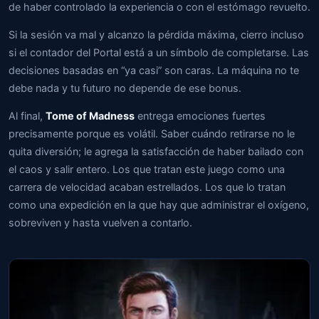
de haber controlado la experiencia o con el estómago revuelto.
Si la sesión va mal y alcanzo la pérdida máxima, cierro incluso
si el contador del Portal está a un símbolo de completarse. Las
decisiones basadas en “ya casi” son caras. La máquina no te
debe nada y tu futuro no depende de ese bonus.
Al final,
Tome of Madness
entrega emociones fuertes
precisamente porque es volátil. Saber cuándo retirarse no le
quita diversión; le agrega la satisfacción de haber bailado con
el caos y salir entero. Los que tratan este juego como una
carrera de velocidad acaban estrellados. Los que lo tratan
como una expedición en la que hay que administrar el oxígeno,
sobreviven y hasta vuelven a contarlo.