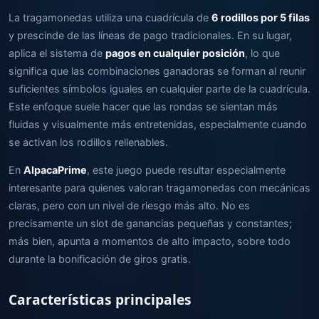
La tragamonedas utiliza una cuadrícula de
6 rodillos por 5 filas
y prescinde de las líneas de pago tradicionales. En su lugar,
aplica el sistema de
pagos en cualquier posición
, lo que
significa que las combinaciones ganadoras se forman al reunir
suficientes símbolos iguales en cualquier parte de la cuadrícula.
Este enfoque suele hacer que las rondas se sientan más
fluidas y visualmente más entretenidas, especialmente cuando
se activan los rodillos rellenables.
En
AlpacaPrime
, este juego puede resultar especialmente
interesante para quienes valoran tragamonedas con mecánicas
claras, pero con un nivel de riesgo más alto. No es
precisamente un slot de ganancias pequeñas y constantes;
más bien, apunta a momentos de alto impacto, sobre todo
durante la bonificación de giros gratis.
Características principales