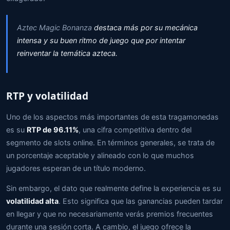
Aztec Magic Bonanza
destaca más por su mecánica
intensa y su buen ritmo de juego que por intentar
reinventar la temática azteca.
RTP y volatilidad
Uno de los aspectos más importantes de esta tragamonedas
es su
RTP de 96.11%
, una cifra competitiva dentro del
segmento de slots online. En términos generales, se trata de
un porcentaje aceptable y alineado con lo que muchos
jugadores esperan de un título moderno.
Sin embargo, el dato que realmente define la experiencia es su
volatilidad alta
. Esto significa que las ganancias pueden tardar
en llegar y que no necesariamente verás premios frecuentes
durante una sesión corta. A cambio, el juego ofrece la