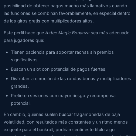
posibilidad de obtener pagos mucho más llamativos cuando
las funciones se combinan favorablemente, en especial dentro
de los giros gratis con multiplicadores altos.
Este perfil hace que
Aztec Magic Bonanza
sea más adecuado
para jugadores que:
Tienen paciencia para soportar rachas sin premios
significativos.
Buscan un slot con potencial de pagos fuertes.
Disfrutan la emoción de las rondas bonus y multiplicadores
grandes.
Prefieren sesiones con mayor riesgo y recompensa
potencial.
En cambio, quienes suelen buscar tragamonedas de baja
volatilidad, con resultados más constantes y un ritmo menos
exigente para el bankroll, podrían sentir este título algo