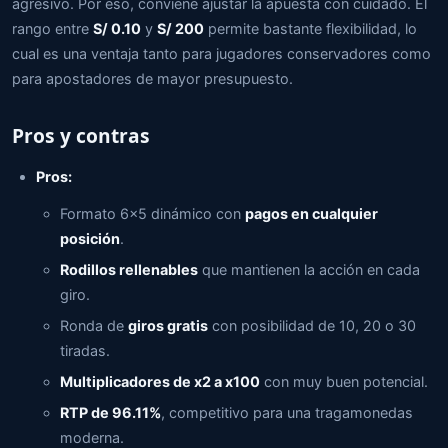
agresivo. Por eso, conviene ajustar la apuesta con cuidado. El
rango entre
S/ 0.10
y
S/ 200
permite bastante flexibilidad, lo
cual es una ventaja tanto para jugadores conservadores como
para apostadores de mayor presupuesto.
Pros y contras
Pros:
Formato 6x5 dinámico con
pagos en cualquier
posición
.
Rodillos rellenables
que mantienen la acción en cada
giro.
Ronda de
giros gratis
con posibilidad de 10, 20 o 30
tiradas.
Multiplicadores de x2 a x100
con muy buen potencial.
RTP de 96.11%
, competitivo para una tragamonedas
moderna.