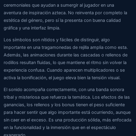
ceremoniales que ayudan a sumergir al jugador en una
aventura de inspiración azteca. No reinventa por completo la
estética del género, pero sí la presenta con buena calidad
gráfica y una interfaz limpia.
Los símbolos son nítidos y fáciles de distinguir, algo
importante en una tragamonedas de rejilla amplia como esta.
Además, las animaciones durante las cascadas o rellenos de
rodillos resultan fluidas, lo que mantiene el ritmo sin volver la
experiencia confusa. Cuando aparecen multiplicadores o se
activa la bonificación, el juego eleva bien la tensión visual.
El sonido acompaña correctamente, con una banda sonora
tribal y misteriosa que refuerza la temática. Los efectos de las
ganancias, los rellenos y los bonus tienen el peso suficiente
para hacer sentir que algo importante está ocurriendo, aunque
sin caer en el exceso. Es una producción sólida, más enfocada
en la funcionalidad y la inmersión que en el espectáculo
exagerado.