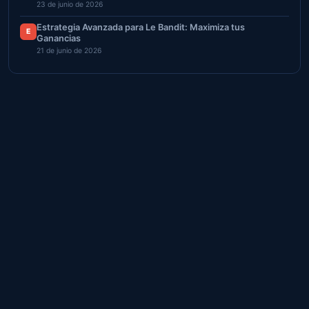
23 de junio de 2026
Estrategia Avanzada para Le Bandit: Maximiza tus
E
Ganancias
21 de junio de 2026