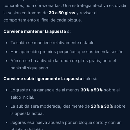
concretos, no a corazonadas. Una estrategia efectiva es dividir
la sesión en tramos de
30 a 50 giros
y revisar el
comportamiento al final de cada bloque.
Conviene mantener la apuesta
si:
Tu saldo se mantiene relativamente estable.
Han aparecido premios pequeños que sostienen la sesión.
Aún no se ha activado la ronda de giros gratis, pero el
bankroll sigue sano.
Conviene subir ligeramente la apuesta
solo si:
Lograste una ganancia de al menos
30% a 50%
sobre el
saldo inicial.
La subida será moderada, idealmente de
20% a 30%
sobre
la apuesta actual.
Jugarás esa nueva apuesta por un bloque corto y con un
objetivo definido.