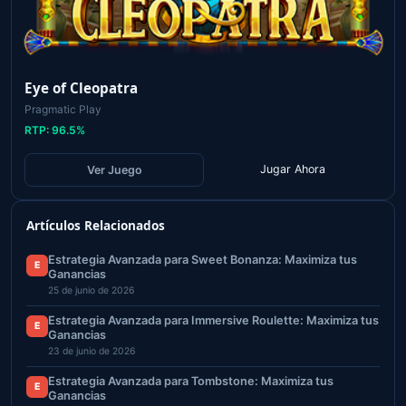
Eye of Cleopatra
Pragmatic Play
RTP:
96.5
%
Jugar Ahora
Ver Juego
Artículos Relacionados
Estrategia Avanzada para Sweet Bonanza: Maximiza tus
E
Ganancias
25 de junio de 2026
Estrategia Avanzada para Immersive Roulette: Maximiza tus
E
Ganancias
23 de junio de 2026
Estrategia Avanzada para Tombstone: Maximiza tus
E
Ganancias