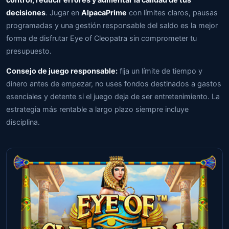
decisiones
. Jugar en
AlpacaPrime
con límites claros, pausas
programadas y una gestión responsable del saldo es la mejor
forma de disfrutar Eye of Cleopatra sin comprometer tu
presupuesto.
Consejo de juego responsable:
fija un límite de tiempo y
dinero antes de empezar, no uses fondos destinados a gastos
esenciales y detente si el juego deja de ser entretenimiento. La
estrategia más rentable a largo plazo siempre incluye
disciplina.