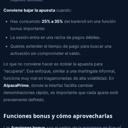
Conviene bajar la apuesta
cuando:
Has consumido
25% a 35%
del bankroll sin una función
bonus importante.
La sesión entra en una racha de pagos débiles.
Quieres extender el tiempo de juego para buscar una
activación sin comprometer el saldo.
Lo que no conviene hacer es doblar la apuesta para
“recuperar”. Ese enfoque, similar a una martingala informal,
funciona muy mal en tragamonedas de alta volatilidad. En
AlpacaPrime
, donde la interfaz facilita cambiar
denominaciones rápido, es importante que cada ajuste esté
previamente definido.
Funciones bonus y cómo aprovecharlas
Las
funciones bonus
son el centro de la estrategia en Eye of