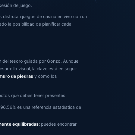
sesión de juego.
nes disfrutan juegos de casino en vivo con un
do la posibilidad de planificar cada
ón del tesoro guiada por Gonzo. Aunque
arrollo visual, la clave está en seguir
muro de piedras
y cómo los
pectos que debes tener presentes:
 96.56% es una referencia estadística de
mente equilibradas:
puedes encontrar