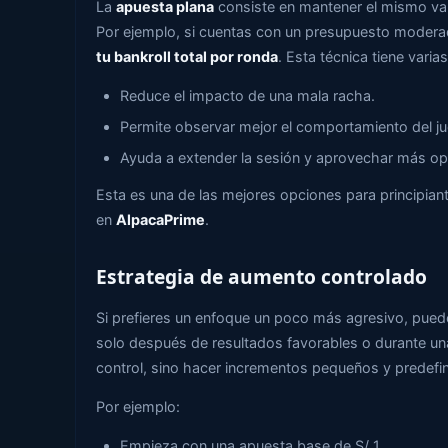
La
apuesta plana
consiste en mantener el mismo val
Por ejemplo, si cuentas con un presupuesto modera
tu bankroll total por ronda
. Esta técnica tiene varia
Reduce el impacto de una mala racha.
Permite observar mejor el comportamiento del j
Ayuda a extender la sesión y aprovechar más op
Esta es una de las mejores opciones para principian
en
AlpacaPrime
.
Estrategia de aumento controlado
Si prefieres un enfoque un poco más agresivo, pued
solo después de resultados favorables o durante una 
control, sino hacer incrementos pequeños y predefi
Por ejemplo:
Empieza con una apuesta base de S/ 1.