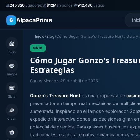
👥
💰
🎮
245,320
jugadores
|
$
12
M
en bonos
|
912,480
juegos
AlpacaPrime
G
Inic
Inicio
/
Blog
/
Cómo Jugar Gonzo's Treasure Hunt: Guía y 
GUÍA
Inicio
Cómo Jugar Gonzo's Treasur
Estrategias
Juegos
Carlos Mendoza
29 de abril de 2026
7
7
7
Gonzo's Treasure Hunt
es una propuesta de
casino
Slots
presentador en tiempo real, mecánicas de multiplic
aumentada
. Inspirado en el famoso explorador Gonz
expedición interactiva donde las decisiones giran en
Crash
potencial de premios. Para quienes buscan una experie
tradicionales, es una alternativa dinámica y muy visua