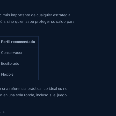
o más importante de cualquier estrategia.
ión, sino quien sabe proteger su saldo para
Perfil recomendado
Conservador
Equilibrado
Flexible
 una referencia práctica. Lo ideal es no
en una sola ronda, incluso si el juego
on: