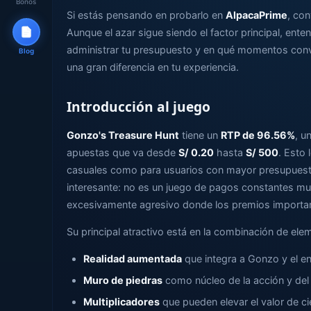
Bonos
Si estás pensando en probarlo en
AlpacaPrime
, con
Aunque el azar sigue siendo el factor principal, ent
administrar tu presupuesto y en qué momentos con
Blog
una gran diferencia en tu experiencia.
Introducción al juego
Gonzo's Treasure Hunt
tiene un
RTP de 96.56%
, u
apuestas que va desde
S/ 0.20
hasta
S/ 500
. Esto 
casuales como para usuarios con mayor presupuesto. 
interesante: no es un juego de pagos constantes 
excesivamente agresivo donde los premios importa
Su principal atractivo está en la combinación de ele
Realidad aumentada
que integra a Gonzo y el en
Muro de piedras
como núcleo de la acción y del
Multiplicadores
que pueden elevar el valor de ci