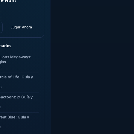
re Hunt
Jugar Ahora
onados
Lions Megaways:
gias
6
cle of Life: Guía y
6
actoonz 2: Guía y
6
at Blue: Guía y
6