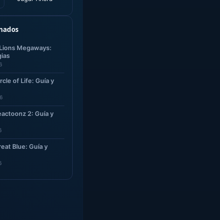
onados
Lions Megaways:
gias
6
cle of Life: Guía y
6
actoonz 2: Guía y
6
at Blue: Guía y
6