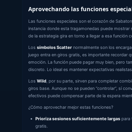
Aprovechando las funciones especia
Las funciones especiales son el corazón de Sabaton.
instancia donde esta tragamonedas puede mostrar s
de la estrategia gira en torno a llegar a esa función c
Los
símbolos Scatter
normalmente son los encargado
juego entra en giros gratis, es importante recordar q
emoción. La función puede pagar muy bien, pero ta
discreto. Lo ideal es mantener expectativas realistas
Los
Wild
, por su parte, sirven para completar comb
giros base. Aunque no se pueden “controlar”, sí con
efectivos puede compensar parte de la espera mient
¿Cómo aprovechar mejor estas funciones?
Prioriza sesiones suficientemente largas
para 
gratis.