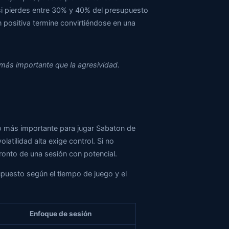
e si pierdes entre 30% y 40% del presupuesto
n positiva termine convirtiéndose en una
er más importante que la agresividad.
 más importante para jugar Sabaton de
tilidad alta exige control. Si no
ronto de una sesión con potencial.
upuesto según el tiempo de juego y el
Enfoque de sesión