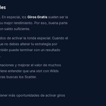
les
 En especial, los
Giros Gratis
suelen ser la
u mejor rendimiento. Por eso, buena parte
on saldo suficiente.
s de activar la ronda especial. Cuando el
ue no debes alterar tu estrategia por
mbién puede terminar con un resultado
.
inaciones y mejorar el valor de muchos
viene entender que una slot con Wilds
ras buscas los Scatter.
tener más oportunidades de activar giros