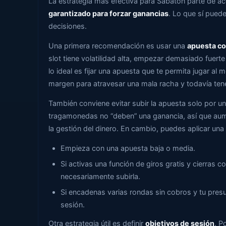
La estrategia más efectiva para Sabaton parte de ac
garantizado para forzar ganancias
. Lo que sí pued
decisiones.
Una primera recomendación es usar una
apuesta co
slot tiene volatilidad alta, empezar demasiado fuerte 
lo ideal es fijar una apuesta que te permita jugar al
margen para atravesar una mala racha y todavía tene
También conviene evitar subir la apuesta solo por un
tragamonedas no “deben” una ganancia, así que aum
la gestión del dinero. En cambio, puedes aplicar una
Empieza con una apuesta baja o media.
Si activas una función de giros gratis y cierras 
necesariamente subirla.
Si encadenas varias rondas sin cobros y tu presup
sesión.
Otra estrategia útil es definir
objetivos de sesión
. P