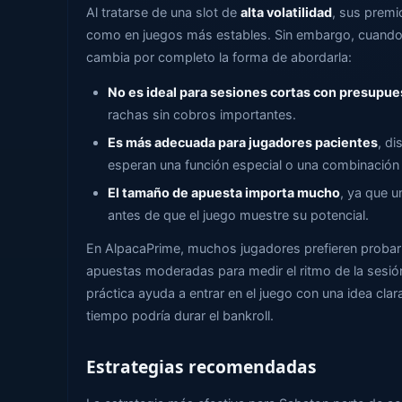
Al tratarse de una slot de
alta volatilidad
, sus premi
como en juegos más estables. Sin embargo, cuando l
cambia por completo la forma de abordarla:
No es ideal para sesiones cortas con presupue
rachas sin cobros importantes.
Es más adecuada para jugadores pacientes
, d
esperan una función especial o una combinación 
El tamaño de apuesta importa mucho
, ya que u
antes de que el juego muestre su potencial.
En AlpacaPrime, muchos jugadores prefieren probar
apuestas moderadas para medir el ritmo de la sesió
práctica ayuda a entrar en el juego con una idea cla
tiempo podría durar el bankroll.
Estrategias recomendadas