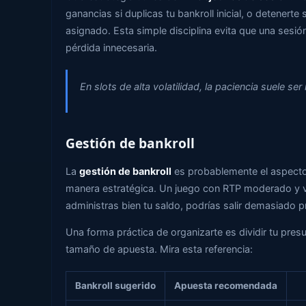
ganancias si duplicas tu bankroll inicial, o detenert
asignado. Esta simple disciplina evita que una sesió
pérdida innecesaria.
En slots de alta volatilidad, la paciencia suele s
Gestión de bankroll
La
gestión de bankroll
es probablemente el aspecto
manera estratégica. Un juego con RTP moderado y vola
administras bien tu saldo, podrías salir demasiado p
Una forma práctica de organizarte es dividir tu pres
tamaño de apuesta. Mira esta referencia:
Bankroll sugerido
Apuesta recomendada