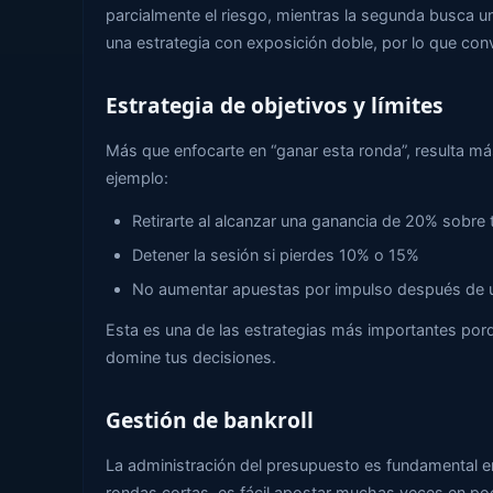
parcialmente el riesgo, mientras la segunda busca un
una estrategia con exposición doble, por lo que c
Estrategia de objetivos y límites
Más que enfocarte en “ganar esta ronda”, resulta más 
ejemplo:
Retirarte al alcanzar una ganancia de 20% sobre tu
Detener la sesión si pierdes 10% o 15%
No aumentar apuestas por impulso después de 
Esta es una de las estrategias más importantes po
domine tus decisiones.
Gestión de bankroll
La administración del presupuesto es fundamental en
rondas cortas, es fácil apostar muchas veces en poc