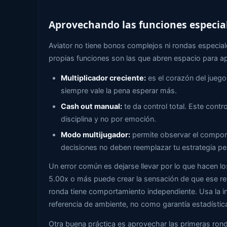
Aprovechando las funciones especia
Aviator no tiene bonos complejos ni rondas especia
propias funciones son las que abren espacio para apl
Multiplicador creciente:
es el corazón del juego
siempre vale la pena esperar más.
Cash out manual:
te da control total. Este contr
disciplina y no por emoción.
Modo multijugador:
permite observar el compor
decisiones no deben reemplazar tu estrategia pe
Un error común es dejarse llevar por lo que hacen l
5.00x o más puede crear la sensación de que ese res
ronda tiene comportamiento independiente. Usa la i
referencia de ambiente, no como garantía estadístic
Otra buena práctica es aprovechar las primeras ron