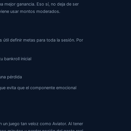
a mejor ganancia. Eso sí, no deja de ser
onviene usar montos moderados.
útil definir metas para toda la sesión. Por
 bankroll inicial
una pérdida
rque evita que el componente emocional
 un juego tan veloz como Aviator. Al tener
os minutos y perder noción del gasto real.