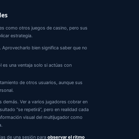
les
les como otros juegos de casino, pero sus
icar estrategia.
. Aprovecharlo bien significa saber que no
ol es una ventaja solo si actúas con
tamiento de otros usuarios, aunque sus
rsonal.
os demás. Ver a varios jugadores cobrar en
ultado “se repetirá”, pero en realidad cada
nformación visual del multijugador como
a.
das de una sesión para
observar el ritmo