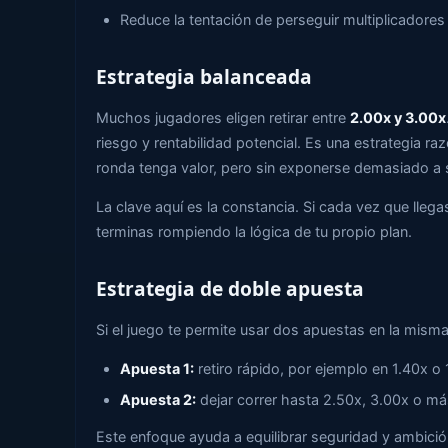
Reduce la tentación de perseguir multiplicadore
Estrategia balanceada
Muchos jugadores eligen retirar entre
2.00x y 3.00x
riesgo y rentabilidad potencial. Es una estrategia r
ronda tenga valor, pero sin exponerse demasiado a s
La clave aquí es la constancia. Si cada vez que lleg
terminas rompiendo la lógica de tu propio plan.
Estrategia de doble apuesta
Si el juego te permite usar dos apuestas en la misma
Apuesta 1:
retiro rápido, por ejemplo en 1.40x o 
Apuesta 2:
dejar correr hasta 2.50x, 3.00x o má
Este enfoque ayuda a equilibrar seguridad y ambició