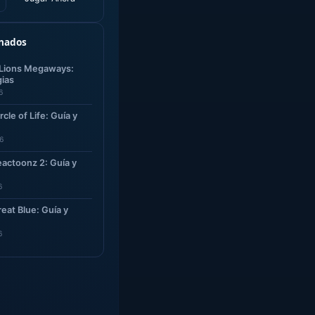
onados
Lions Megaways:
gias
6
cle of Life: Guía y
6
actoonz 2: Guía y
6
at Blue: Guía y
6