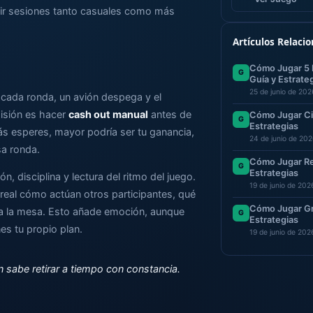
tir sesiones tanto casuales como más
Artículos Relaci
Cómo Jugar 5 
G
Guía y Estrate
25 de junio de 202
 cada ronda, un avión despega y el
isión es hacer
cash out manual
antes de
Cómo Jugar Cir
G
Estrategias
ás esperes, mayor podría ser tu ganancia,
24 de junio de 202
sa ronda.
Cómo Jugar Re
G
Estrategias
ión, disciplina y lectura del ritmo del juego.
19 de junio de 202
real cómo actúan otros participantes, qué
Cómo Jugar Gre
a la mesa. Esto añade emoción, aunque
G
Estrategias
es tu propio plan.
19 de junio de 202
n sabe retirar a tiempo con constancia.