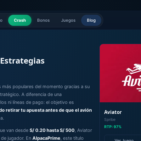
io
Crash
Bonos
Juegos
Blog
Estrategias
s más populares del momento gracias a su
ratégico. A diferencia de una
os ni líneas de pago: el objetivo es
o retirar tu apuesta antes de que el avión
Aviator
a.
Spribe
RTP:
97
%
que van desde
S/ 0.20 hasta S/ 500
, Aviator
s de jugador. En
AlpacaPrime
, este título
Ver Juego