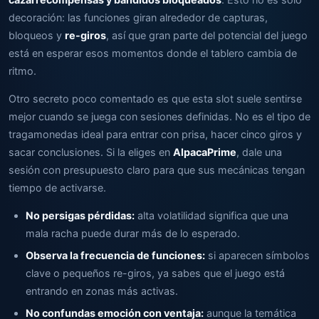
decoración: las funciones giran alrededor de capturas,
bloqueos y
re-giros
, así que gran parte del potencial del juego
está en esperar esos momentos donde el tablero cambia de
ritmo.
Otro secreto poco comentado es que esta slot suele sentirse
mejor cuando se juega con sesiones definidas. No es el tipo de
tragamonedas ideal para entrar con prisa, hacer cinco giros y
sacar conclusiones. Si la eliges en
AlpacaPrime
, dale una
sesión con presupuesto claro para que sus mecánicas tengan
tiempo de activarse.
No persigas pérdidas:
alta volatilidad significa que una
mala racha puede durar más de lo esperado.
Observa la frecuencia de funciones:
si aparecen símbolos
clave o pequeños re-giros, ya sabes que el juego está
entrando en zonas más activas.
No confundas emoción con ventaja:
aunque la temática