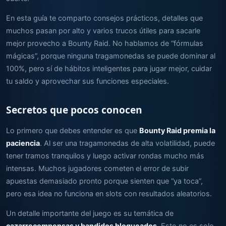
En esta guía te comparto consejos prácticos, detalles que
muchos pasan por alto y varios trucos útiles para sacarle
mejor provecho a Bounty Raid. No hablamos de “fórmulas
mágicas”, porque ninguna tragamonedas se puede dominar al
100%, pero sí de hábitos inteligentes para jugar mejor, cuidar
tu saldo y aprovechar sus funciones especiales.
Secretos que pocos conocen
Lo primero que debes entender es que
Bounty Raid premia la
paciencia
. Al ser una tragamonedas de alta volatilidad, puede
tener tramos tranquilos y luego activar rondas mucho más
intensas. Muchos jugadores cometen el error de subir
apuestas demasiado pronto porque sienten que “ya toca”,
pero esa idea no funciona en slots con resultados aleatorios.
Un detalle importante del juego es su temática de
cazarrecompensas y bandidos bloqueados
. Esto no es solo