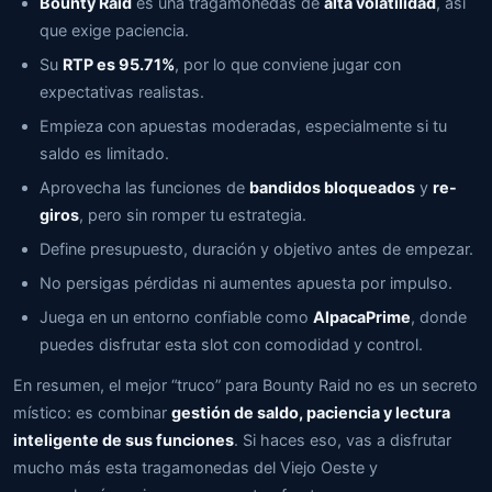
Bounty Raid
es una tragamonedas de
alta volatilidad
, así
que exige paciencia.
Su
RTP es 95.71%
, por lo que conviene jugar con
expectativas realistas.
Empieza con apuestas moderadas, especialmente si tu
saldo es limitado.
Aprovecha las funciones de
bandidos bloqueados
y
re-
giros
, pero sin romper tu estrategia.
Define presupuesto, duración y objetivo antes de empezar.
No persigas pérdidas ni aumentes apuesta por impulso.
Juega en un entorno confiable como
AlpacaPrime
, donde
puedes disfrutar esta slot con comodidad y control.
En resumen, el mejor “truco” para Bounty Raid no es un secreto
místico: es combinar
gestión de saldo, paciencia y lectura
inteligente de sus funciones
. Si haces eso, vas a disfrutar
mucho más esta tragamonedas del Viejo Oeste y