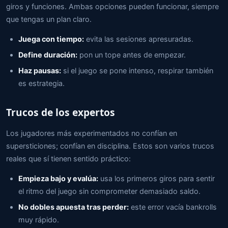
giros y funciones. Ambas opciones pueden funcionar, siempre
que tengas un plan claro.
Juega con tiempo:
evita las sesiones apresuradas.
Define duración:
pon un tope antes de empezar.
Haz pausas:
si el juego se pone intenso, respirar también
es estrategia.
Trucos de los expertos
Los jugadores más experimentados no confían en
supersticiones; confían en disciplina. Estos son varios trucos
reales que sí tienen sentido práctico:
Empieza bajo y evalúa:
usa los primeros giros para sentir
el ritmo del juego sin comprometer demasiado saldo.
No dobles apuesta tras perder:
este error vacía bankrolls
muy rápido.