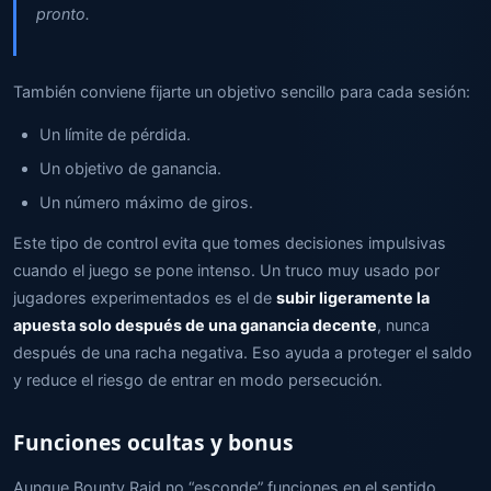
pronto.
También conviene fijarte un objetivo sencillo para cada sesión:
Un límite de pérdida.
Un objetivo de ganancia.
Un número máximo de giros.
Este tipo de control evita que tomes decisiones impulsivas
cuando el juego se pone intenso. Un truco muy usado por
jugadores experimentados es el de
subir ligeramente la
apuesta solo después de una ganancia decente
, nunca
después de una racha negativa. Eso ayuda a proteger el saldo
y reduce el riesgo de entrar en modo persecución.
Funciones ocultas y bonus
Aunque Bounty Raid no “esconde” funciones en el sentido