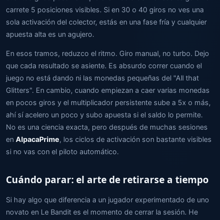
carrete 5 posiciones visibles. Si en 30 o 40 giros no ves una
sola activación del colector, estás en una fase fría y cualquier
apuesta alta es un agujero.
En esos tramos, reduzco el ritmo. Giro manual, no turbo. Dejo
que cada resultado se asiente. Es absurdo correr cuando el
juego no está dando ni las monedas pequeñas del "All that
Glitters". En cambio, cuando empiezan a caer varias monedas
en pocos giros y el multiplicador persistente sube a 5x o más,
ahí sí acelero un poco y subo apuesta si el saldo lo permite.
No es una ciencia exacta, pero después de muchas sesiones
en
AlpacaPrime
, los ciclos de activación son bastante visibles
si no vas con el piloto automático.
Cuándo parar: el arte de retirarse a tiempo
Si hay algo que diferencia a un jugador experimentado de uno
novato en Le Bandit es el momento de cerrar la sesión. He