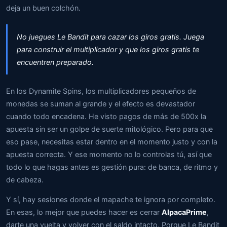
deja un buen colchón.
No juegues Le Bandit para cazar los giros gratis. Juega
para construir el multiplicador y que los giros gratis te
encuentren preparado.
En los Dynamite Spins, los multiplicadores pequeños de
monedas se suman al grande y el efecto es devastador
cuando todo encadena. He visto pagos de más de 500x la
apuesta sin ser un golpe de suerte mitológico. Pero para que
eso pase, necesitas estar dentro en el momento justo y con la
apuesta correcta. Y ese momento no lo controlas tú, así que
todo lo que hagas antes es gestión pura: de banca, de ritmo y
de cabeza.
Y sí, hay sesiones donde el mapache te ignora por completo.
En esas, lo mejor que puedes hacer es cerrar
AlpacaPrime
,
darte una vuelta y volver con el saldo intacto. Porque Le Bandit