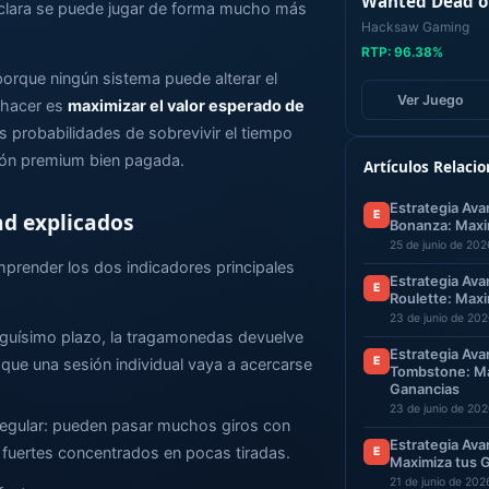
Wanted Dead or
 clara se puede jugar de forma mucho más
Hacksaw Gaming
RTP:
96.38
%
 porque ningún sistema puede alterar el
Ver Juego
e hacer es
maximizar el valor esperado de
as probabilidades de sobrevivir el tiempo
ción premium bien pagada.
Artículos Relaci
Estrategia Av
ad explicados
E
Bonanza: Maxi
25 de junio de 202
mprender los dos indicadores principales
Estrategia Av
E
Roulette: Maxi
23 de junio de 202
 larguísimo plazo, la tragamonedas devuelve
Estrategia Ava
E
que una sesión individual vaya a acercarse
Tombstone: Ma
Ganancias
23 de junio de 202
irregular: pueden pasar muchos giros con
Estrategia Ava
 fuertes concentrados en pocas tiradas.
E
Maximiza tus 
21 de junio de 202