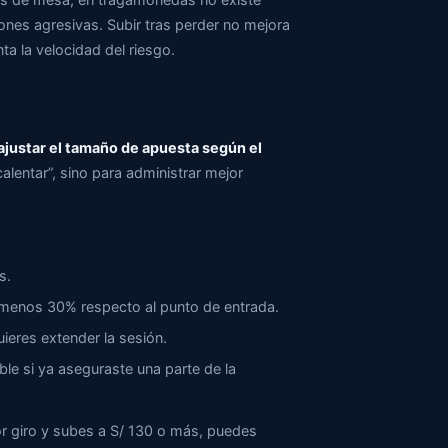
ones agresivas. Subir tras perder no mejora
ta la velocidad del riesgo.
ajustar el tamaño de apuesta según el
alentar”, sino para administrar mejor
s.
l menos 30% respecto al punto de entrada.
ieres extender la sesión.
ble si ya aseguraste una parte de la
r giro y subes a S/ 130 o más, puedes