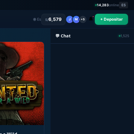
14,283
online
ES
🔔
6,579
+ Depositar
🌐 Es
J
M
S/
+5
💬 Chat
1,525