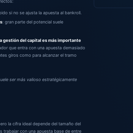
fectos:
ido si no se ajusta la apuesta al bankroll.
es
: gran parte del potencial suele
la gestión del capital es más importante
gador que entra con una apuesta demasiado
entes giros como para alcanzar el tramo
s suele ser más valioso estratégicamente
pero la cifra ideal depende del tamaño del
 es trabajar con una apuesta base de entre