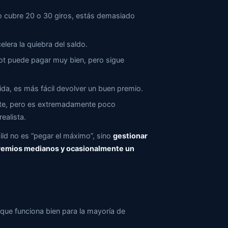
olo cubre 20 o 30 giros, estás demasiado
celera la quiebra del saldo.
slot puede pagar muy bien, pero sigue
dida, es más fácil devolver un buen premio.
iste, pero es extremadamente poco
ealista.
ld no es “pegar el máximo”, sino
gestionar
 premios medianos y ocasionalmente un
 que funciona bien para la mayoría de