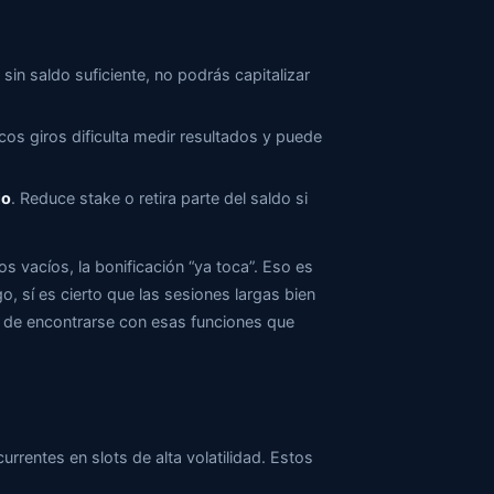
s sin saldo suficiente, no podrás capitalizar
cos giros dificulta medir resultados y puede
io
. Reduce stake o retira parte del saldo si
 vacíos, la bonificación “ya toca”. Eso es
o, sí es cierto que las sesiones largas bien
 de encontrarse con esas funciones que
rrentes en slots de alta volatilidad. Estos