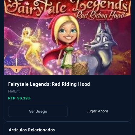
Fairytale Legends: Red Riding Hood
NetEnt
RTP:
96.39
%
Jugar Ahora
Ver Juego
Artículos Relacionados