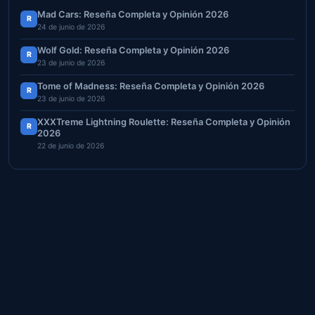
Mad Cars: Reseña Completa y Opinión 2026
R
24 de junio de 2026
Wolf Gold: Reseña Completa y Opinión 2026
R
23 de junio de 2026
Tome of Madness: Reseña Completa y Opinión 2026
R
23 de junio de 2026
XXXTreme Lightning Roulette: Reseña Completa y Opinión
R
2026
22 de junio de 2026