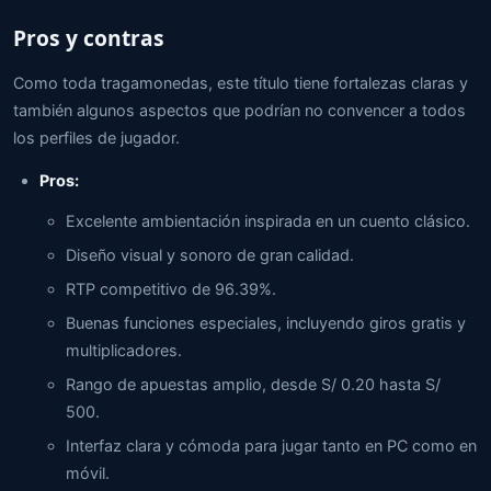
Pros y contras
Como toda tragamonedas, este título tiene fortalezas claras y
también algunos aspectos que podrían no convencer a todos
los perfiles de jugador.
Pros:
Excelente ambientación inspirada en un cuento clásico.
Diseño visual y sonoro de gran calidad.
RTP competitivo de 96.39%.
Buenas funciones especiales, incluyendo giros gratis y
multiplicadores.
Rango de apuestas amplio, desde S/ 0.20 hasta S/
500.
Interfaz clara y cómoda para jugar tanto en PC como en
móvil.