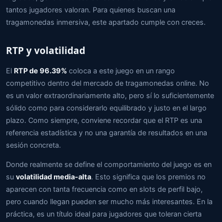
tantos jugadores valoran. Para quienes buscan una
tragamonedas inmersiva, este apartado cumple con creces.
RTP y volatilidad
El
RTP de 96.39%
coloca a este juego en un rango
competitivo dentro del mercado de tragamonedas online. No
es un valor extraordinariamente alto, pero sí lo suficientemente
sólido como para considerarlo equilibrado y justo en el largo
plazo. Como siempre, conviene recordar que el RTP es una
referencia estadística y no una garantía de resultados en una
sesión concreta.
Donde realmente se define el comportamiento del juego es en
su
volatilidad media-alta
. Esto significa que los premios no
aparecen con tanta frecuencia como en slots de perfil bajo,
pero cuando llegan pueden ser mucho más interesantes. En la
práctica, es un título ideal para jugadores que toleran cierta