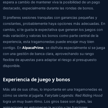
espera a cambio de mantener viva la posibilidad de un pago
destacado, especialmente durante las rondas de bonos.
Si prefieres sesiones tranquilas con ganancias pequeñas y
constantes, probablemente haya opciones más adecuadas. En
cambio, si te gusta la expectativa que generan los juegos con
más variación y valoras los bonos como parte central de la
experiencia, esta tragamonedas puede encajar muy bien
contigo. En
AlpacaPrime
, se disfruta especialmente si se juega
con una gestión de banca clara, aprovechando su rango
flexible de apuestas para adaptar el riesgo al presupuesto
disponible.
Experiencia de juego y bonos
Más allá de sus cifras, lo importante en una tragamonedas es
cómo se siente al jugarla.
Fairytale Legends: Red Riding Hood
logra un muy buen ritmo. Los giros base son ágiles, las
animaciones no entorpecen la acción y las funciones