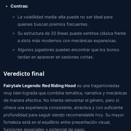
Contras:
La volatilidad media-alta puede no ser ideal para
quienes buscan premios frecuentes.
Su estructura de 20 líneas puede sentirse clásica frente
a slots más modernos con mecánicas expansivas.
Algunos jugadores pueden encontrar que los bonos
tardan en aparecer en sesiones cortas.
Veredicto final
Fairytale Legends: Red Riding Hood
es una tragamonedas
muy bien lograda que combina temática, narrativa y mecánicas
de manera efectiva. No intenta reinventar el género, pero sí
ofrece una experiencia consistente, atractiva y con suficiente
profundidad para seguir siendo recomendable hoy. Su mayor
fortaleza está en el equilibrio entre presentación visual,
funciones especiales y potencial de pago.