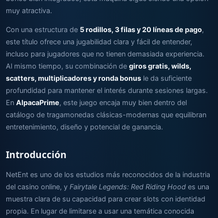
muy atractiva.
Con una estructura de
5 rodillos, 3 filas y 20 líneas de pago
,
este título ofrece una jugabilidad clara y fácil de entender,
incluso para jugadores que no tienen demasiada experiencia.
Al mismo tiempo, su combinación de
giros gratis, wilds,
scatters, multiplicadores y ronda bonus
le da suficiente
profundidad para mantener el interés durante sesiones largas.
En
AlpacaPrime
, este juego encaja muy bien dentro del
catálogo de tragamonedas clásicas-modernas que equilibran
entretenimiento, diseño y potencial de ganancia.
Introducción
NetEnt es uno de los estudios más reconocidos de la industria
del casino online, y
Fairytale Legends: Red Riding Hood
es una
muestra clara de su capacidad para crear slots con identidad
propia. En lugar de limitarse a usar una temática conocida