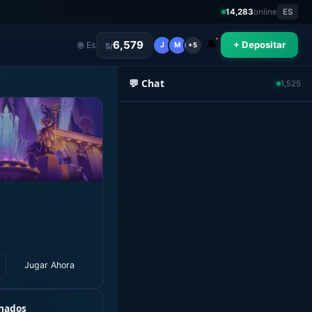
14,283
online
ES
🔔
6,579
+ Depositar
🌐 Es
J
M
S/
+5
💬 Chat
1,525
Jugar Ahora
onados