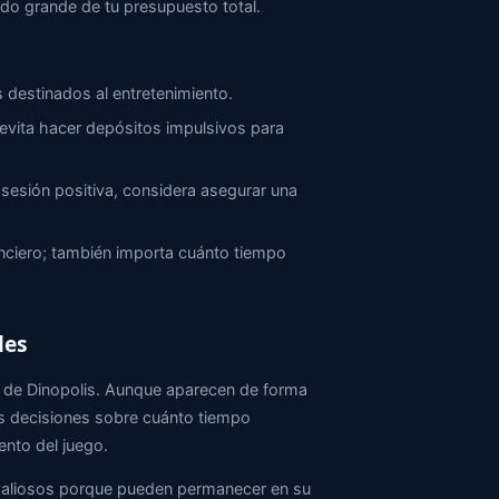
do grande de tu presupuesto total.
destinados al entretenimiento.
 evita hacer depósitos impulsivos para
 sesión positiva, considera asegurar una
anciero; también importa cuánto tiempo
les
o de Dinopolis. Aunque aparecen de forma
es decisiones sobre cuánto tiempo
nto del juego.
valiosos porque pueden permanecer en su