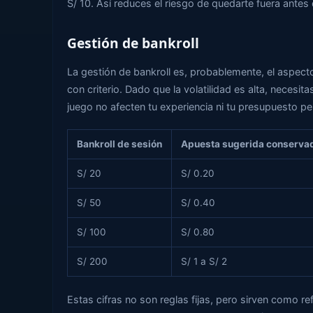
S/ 10. Así reduces el riesgo de quedarte fuera antes
Gestión de bankroll
La gestión de bankroll es, probablemente, el aspect
con criterio. Dado que la volatilidad es alta, necesit
juego no afecten tu experiencia ni tu presupuesto pe
Bankroll de sesión
Apuesta sugerida conserva
S/ 20
S/ 0.20
S/ 50
S/ 0.40
S/ 100
S/ 0.80
S/ 200
S/ 1 a S/ 2
Estas cifras no son reglas fijas, pero sirven como re