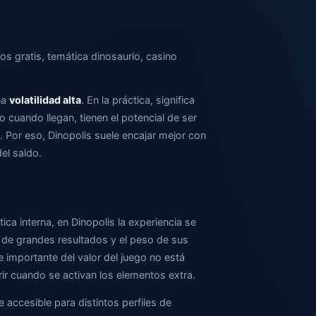
s gratis, temática dinosaurio, casino
na
volatilidad alta
. En la práctica, significa
 cuando llegan, tienen el potencial de ser
a. Por eso, Dinopolis suele encajar mejor con
el saldo.
a interna, en Dinopolis la experiencia se
 de grandes resultados y el peso de sus
e importante del valor del juego no está
ir cuando se activan los elementos extra.
ve accesible para distintos perfiles de