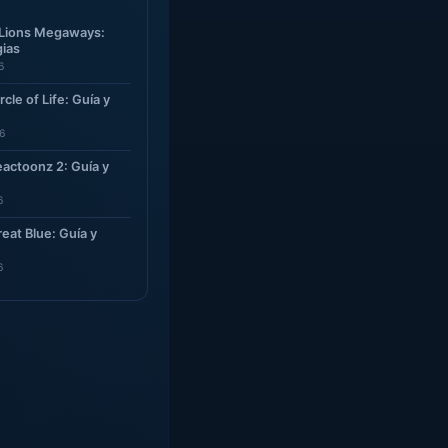
Lions Megaways:
gias
6
cle of Life: Guía y
6
actoonz 2: Guía y
6
at Blue: Guía y
6