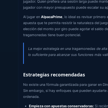
jugador. Quien prefiera una sesión larga puede mant
jugador con mayor presupuesto puede escalar su a
Al jugar en
AlpacaPrime
, lo ideal es revisar primero
apuesta que te permita resistir la naturaleza del juego
elección del monto por giro puede agotar el saldo de
tragamonedas tiene buen potencial.
La mejor estrategia en una tragamonedas de alta 
lo suficiente para alcanzar sus funciones más val
Estrategias recomendadas
No existe una fórmula garantizada para ganar en Dino
Sin embargo, sí hay enfoques que pueden ayudarte a
ordenada.
Empieza con apuestas conservadoras:
Si recié