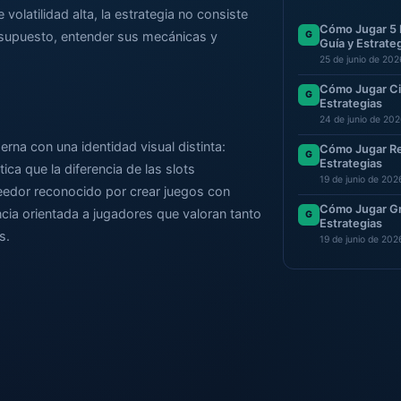
volatilidad alta, la estrategia no consiste
Cómo Jugar 5 
resupuesto, entender sus mecánicas y
G
Guía y Estrate
25 de junio de 202
Cómo Jugar Cir
G
Estrategias
24 de junio de 202
a con una identidad visual distinta:
Cómo Jugar Re
G
Estrategias
ca que la diferencia de las slots
19 de junio de 202
eedor reconocido por crear juegos con
Cómo Jugar Gre
cia orientada a jugadores que valoran tanto
G
Estrategias
s.
19 de junio de 202