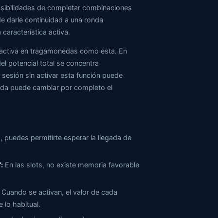
osibilidades de completar combinaciones
de darle continuidad a una ronda
característica activa.
tractiva en tragamonedas como esta. En
el potencial total se concentra
 sesión sin activar esta función puede
ólida puede cambiar por completo el
 puedes permitirte esperar la llegada de
:
En las slots, no existe memoria favorable
Cuando se activan, el valor de cada
lo habitual.