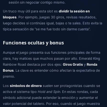
sesión sin negociar contigo mismo.
Un truco muy útil para esta slot es
dividir la sesión en
bloques
. Por ejemplo, juegas 30 giros, revisas resultados,
luego decides si continúas igual, bajas o te sales. Esto evita la
típica sensación de “se me fue todo sin darme cuenta”.
Funciones ocultas y bonus
Aunque el juego presenta sus funciones principales de forma
clara, hay matices que muchos pasan por alto. Emerald King
Rainbow Road destaca por dos ejes:
Giros Gratis
y
Ronda
Bonus
. La clave es entender cómo afectan la expectativa de
premio.
Los
símbolos de dinero
suelen ser protagonistas cuando se
activa el sistema tipo
Hold and Spin
. En estas rondas, cada
símbolo adicional puede extender la emoción y aumentar el
valor potencial del tablero. Por eso, cuando el juego muestra