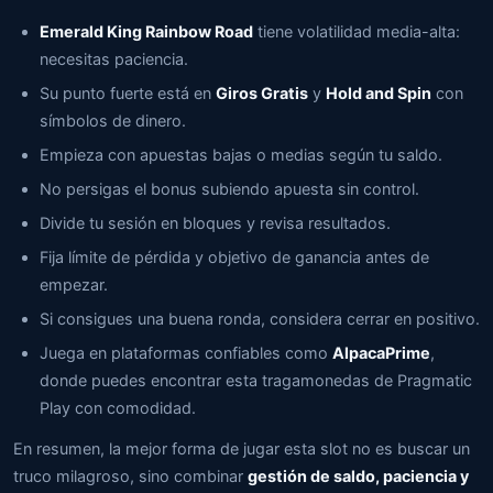
Emerald King Rainbow Road
tiene volatilidad media-alta:
necesitas paciencia.
Su punto fuerte está en
Giros Gratis
y
Hold and Spin
con
símbolos de dinero.
Empieza con apuestas bajas o medias según tu saldo.
No persigas el bonus subiendo apuesta sin control.
Divide tu sesión en bloques y revisa resultados.
Fija límite de pérdida y objetivo de ganancia antes de
empezar.
Si consigues una buena ronda, considera cerrar en positivo.
Juega en plataformas confiables como
AlpacaPrime
,
donde puedes encontrar esta tragamonedas de Pragmatic
Play con comodidad.
En resumen, la mejor forma de jugar esta slot no es buscar un
truco milagroso, sino combinar
gestión de saldo, paciencia y