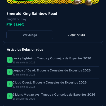
Emerald King Rainbow Road
Pragmatic Play
RTP:
95.99
%
Jugar Ahora
Ver Juego
Artículos Relacionados
Lucky Lightning: Trucos y Consejos de Expertos 2026
T
25 de junio de 2026
Legacy of Dead: Trucos y Consejos de Expertos 2026
T
22 de junio de 2026
Cloud Quest: Trucos y Consejos de Expertos 2026
T
22 de junio de 2026
5 Lions Megaways: Trucos y Consejos de Expertos 2026
T
21 de junio de 2026