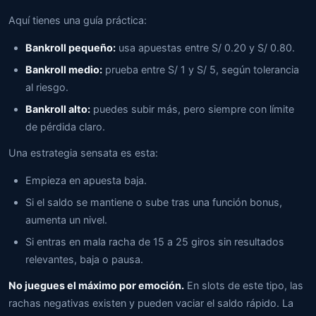
Aquí tienes una guía práctica:
Bankroll pequeño:
usa apuestas entre S/ 0.20 y S/ 0.80.
Bankroll medio:
prueba entre S/ 1 y S/ 5, según tolerancia
al riesgo.
Bankroll alto:
puedes subir más, pero siempre con límite
de pérdida claro.
Una estrategia sensata es esta:
Empieza en apuesta baja.
Si el saldo se mantiene o sube tras una función bonus,
aumenta un nivel.
Si entras en mala racha de 15 a 25 giros sin resultados
relevantes, baja o pausa.
No juegues el máximo por emoción.
En slots de este tipo, las
rachas negativas existen y pueden vaciar el saldo rápido. La