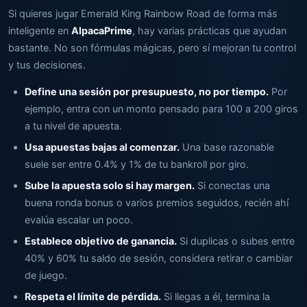
Si quieres jugar Emerald King Rainbow Road de forma más
inteligente en
AlpacaPrime
, hay varias prácticas que ayudan
bastante. No son fórmulas mágicas, pero sí mejoran tu control
y tus decisiones.
Define una sesión por presupuesto, no por tiempo.
Por
ejemplo, entra con un monto pensado para 100 a 200 giros
a tu nivel de apuesta.
Usa apuestas bajas al comenzar.
Una base razonable
suele ser entre 0.4% y 1% de tu bankroll por giro.
Sube la apuesta solo si hay margen.
Si conectas una
buena ronda bonus o varios premios seguidos, recién ahí
evalúa escalar un poco.
Establece objetivo de ganancia.
Si duplicas o subes entre
40% y 60% tu saldo de sesión, considera retirar o cambiar
de juego.
Respeta el límite de pérdida.
Si llegas a él, termina la