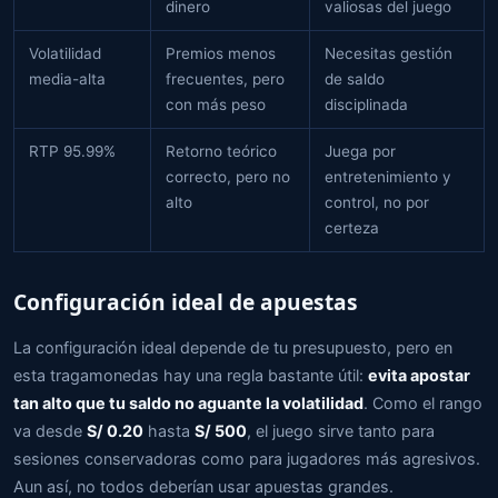
dinero
valiosas del juego
Volatilidad
Premios menos
Necesitas gestión
media-alta
frecuentes, pero
de saldo
con más peso
disciplinada
RTP 95.99%
Retorno teórico
Juega por
correcto, pero no
entretenimiento y
alto
control, no por
certeza
Configuración ideal de apuestas
La configuración ideal depende de tu presupuesto, pero en
esta tragamonedas hay una regla bastante útil:
evita apostar
tan alto que tu saldo no aguante la volatilidad
. Como el rango
va desde
S/ 0.20
hasta
S/ 500
, el juego sirve tanto para
sesiones conservadoras como para jugadores más agresivos.
Aun así, no todos deberían usar apuestas grandes.