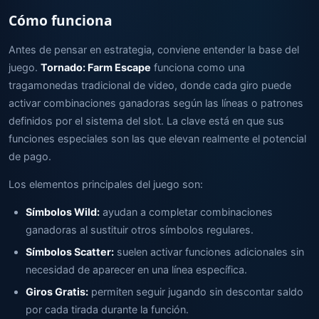
Cómo funciona
Antes de pensar en estrategia, conviene entender la base del
juego.
Tornado: Farm Escape
funciona como una
tragamonedas tradicional de video, donde cada giro puede
activar combinaciones ganadoras según las líneas o patrones
definidos por el sistema del slot. La clave está en que sus
funciones especiales son las que elevan realmente el potencial
de pago.
Los elementos principales del juego son:
Símbolos Wild:
ayudan a completar combinaciones
ganadoras al sustituir otros símbolos regulares.
Símbolos Scatter:
suelen activar funciones adicionales sin
necesidad de aparecer en una línea específica.
Giros Gratis:
permiten seguir jugando sin descontar saldo
por cada tirada durante la función.