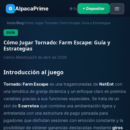
AlpacaPrime
G
+ Depositar
🌐 Es
Inicio
/
Blog
/
Cómo Jugar Tornado: Farm Escape: Guía y Estrategias
GUÍA
Cómo Jugar Tornado: Farm Escape: Guía y
Estrategias
Carlos Mendoza
24 de abril de 2026
Introducción al juego
Tornado: Farm Escape
es una tragamonedas de
NetEnt
con
una temática de granja dinámica y un enfoque claro en premios
variables gracias a sus funciones especiales. Se trata de un
slot de
5 carretes
que combina una ambientación ligera y
entretenida con una estructura de pago pensada para
jugadores que disfrutan sesiones con emoción constante y la
posibilidad de obtener ganancias destacadas mediante
giros