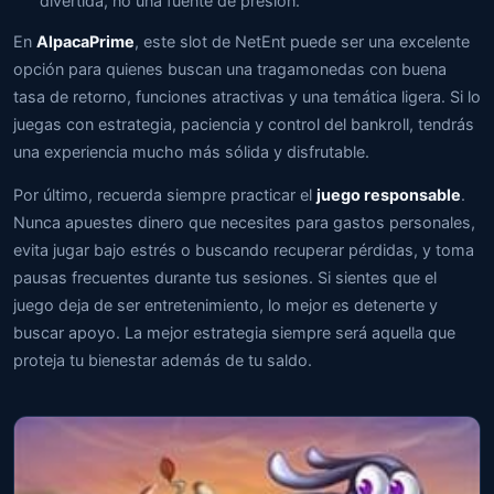
divertida, no una fuente de presión.
En
AlpacaPrime
, este slot de NetEnt puede ser una excelente
opción para quienes buscan una tragamonedas con buena
tasa de retorno, funciones atractivas y una temática ligera. Si lo
juegas con estrategia, paciencia y control del bankroll, tendrás
una experiencia mucho más sólida y disfrutable.
Por último, recuerda siempre practicar el
juego responsable
.
Nunca apuestes dinero que necesites para gastos personales,
evita jugar bajo estrés o buscando recuperar pérdidas, y toma
pausas frecuentes durante tus sesiones. Si sientes que el
juego deja de ser entretenimiento, lo mejor es detenerte y
buscar apoyo. La mejor estrategia siempre será aquella que
proteja tu bienestar además de tu saldo.