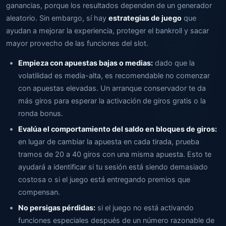
ganancias, porque los resultados dependen de un generador
aleatorio. Sin embargo, sí hay
estrategias de juego
que
ayudan a mejorar la experiencia, proteger el bankroll y sacar
mayor provecho de las funciones del slot.
Empieza con apuestas bajas o medias:
dado que la
volatilidad es media-alta, es recomendable no comenzar
con apuestas elevadas. Un arranque conservador te da
más giros para esperar la activación de giros gratis o la
ronda bonus.
Evalúa el comportamiento del saldo en bloques de giros:
en lugar de cambiar la apuesta en cada tirada, prueba
tramos de 20 a 40 giros con una misma apuesta. Esto te
ayudará a identificar si tu sesión está siendo demasiado
costosa o si el juego está entregando premios que
compensan.
No persigas pérdidas:
si el juego no está activando
funciones especiales después de un número razonable de