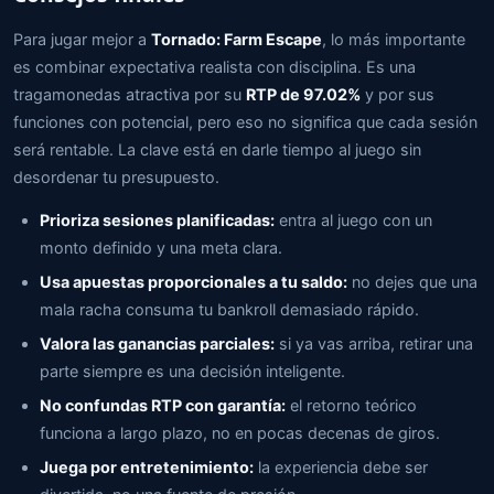
Para jugar mejor a
Tornado: Farm Escape
, lo más importante
es combinar expectativa realista con disciplina. Es una
tragamonedas atractiva por su
RTP de 97.02%
y por sus
funciones con potencial, pero eso no significa que cada sesión
será rentable. La clave está en darle tiempo al juego sin
desordenar tu presupuesto.
Prioriza sesiones planificadas:
entra al juego con un
monto definido y una meta clara.
Usa apuestas proporcionales a tu saldo:
no dejes que una
mala racha consuma tu bankroll demasiado rápido.
Valora las ganancias parciales:
si ya vas arriba, retirar una
parte siempre es una decisión inteligente.
No confundas RTP con garantía:
el retorno teórico
funciona a largo plazo, no en pocas decenas de giros.
Juega por entretenimiento:
la experiencia debe ser