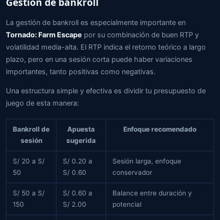
Gestión de bankroll
La gestión de bankroll es especialmente importante en
Tornado: Farm Escape
por su combinación de buen RTP y
volatilidad media-alta. El RTP indica el retorno teórico a largo
plazo, pero en una sesión corta puede haber variaciones
importantes, tanto positivas como negativas.
Una estructura simple y efectiva es dividir tu presupuesto de
juego de esta manera:
Bankroll de
Apuesta
Enfoque recomendado
sesión
sugerida
S/ 20 a S/
S/ 0.20 a
Sesión larga, enfoque
50
S/ 0.60
conservador
S/ 50 a S/
S/ 0.60 a
Balance entre duración y
150
S/ 2.00
potencial