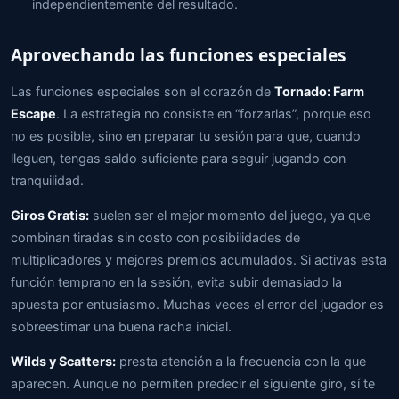
independientemente del resultado.
Aprovechando las funciones especiales
Las funciones especiales son el corazón de
Tornado: Farm
Escape
. La estrategia no consiste en “forzarlas”, porque eso
no es posible, sino en preparar tu sesión para que, cuando
lleguen, tengas saldo suficiente para seguir jugando con
tranquilidad.
Giros Gratis:
suelen ser el mejor momento del juego, ya que
combinan tiradas sin costo con posibilidades de
multiplicadores y mejores premios acumulados. Si activas esta
función temprano en la sesión, evita subir demasiado la
apuesta por entusiasmo. Muchas veces el error del jugador es
sobreestimar una buena racha inicial.
Wilds y Scatters:
presta atención a la frecuencia con la que
aparecen. Aunque no permiten predecir el siguiente giro, sí te