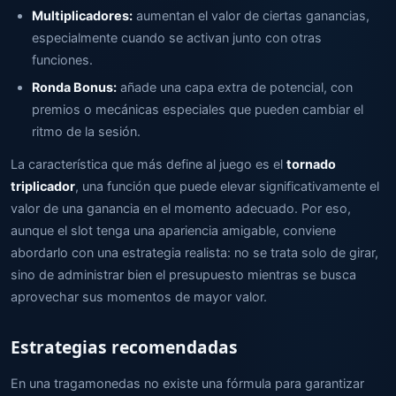
Multiplicadores:
aumentan el valor de ciertas ganancias,
especialmente cuando se activan junto con otras
funciones.
Ronda Bonus:
añade una capa extra de potencial, con
premios o mecánicas especiales que pueden cambiar el
ritmo de la sesión.
La característica que más define al juego es el
tornado
triplicador
, una función que puede elevar significativamente el
valor de una ganancia en el momento adecuado. Por eso,
aunque el slot tenga una apariencia amigable, conviene
abordarlo con una estrategia realista: no se trata solo de girar,
sino de administrar bien el presupuesto mientras se busca
aprovechar sus momentos de mayor valor.
Estrategias recomendadas
En una tragamonedas no existe una fórmula para garantizar