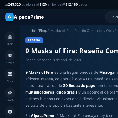
👥
💰
🎮
245,320
jugadores
|
$
12
M
en bonos
|
912,480
juegos
AlpacaPrime
G
Inic
Inicio
/
Blog
/
9 Masks of Fire: Reseña Completa y Opinió
RESEÑA
Inicio
9 Masks of Fire: Reseña Co
Carlos Mendoza
10 de abril de 2026
Juegos
9 Masks of Fire
es una tragamonedas de
Microgam
7
7
7
africana intensa, colores cálidos y una mecánica sen
Slots
estructura clásica de
20 líneas de pago
con funcione
multiplicadores
,
giros gratis
y un potencial de pre
quienes buscan una experiencia directa, visualmente l
Crash
se trata de una opción bastante interesante.
En
AlpacaPrime
, 9 Masks of Fire encaja muy bien 