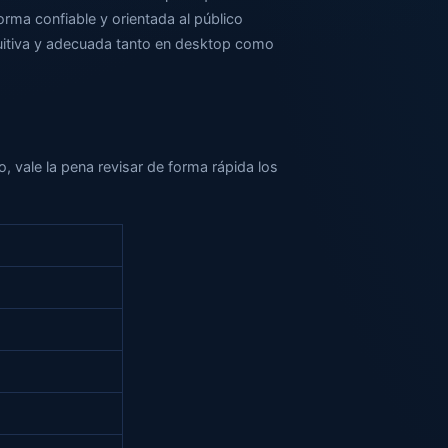
rma confiable y orientada al público
ntuitiva y adecuada tanto en desktop como
o, vale la pena revisar de forma rápida los