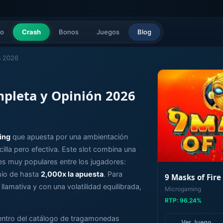
io
Crash
Bonos
Juegos
Blog
n 2026
mpleta y Opinión 2026
ing
que apuesta por una ambientación
cilla pero efectiva. Este slot combina una
s muy populares entre los jugadores:
mio de hasta
2,000x la apuesta
. Para
9 Masks of Fire
lamativa y con una volatilidad equilibrada,
Microgaming
RTP:
96.24
%
dentro del catálogo de tragamonedas
Ver Juego