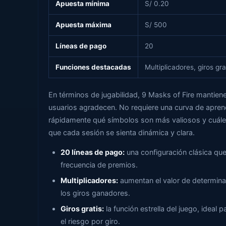
Apuesta mínima
S/ 0.20
Apuesta máxima
S/ 500
Líneas de pago
20
Funciones destacadas
Multiplicadores, giros gr
En términos de jugabilidad, 9 Masks of Fire mantien
usuarios agradecen. No requiere una curva de aprendi
rápidamente qué símbolos son más valiosos y cuáles
que cada sesión se sienta dinámica y clara.
20 líneas de pago:
una configuración clásica que 
frecuencia de premios.
Multiplicadores:
aumentan el valor de determin
los giros ganadores.
Giros gratis:
la función estrella del juego, ideal 
el riesgo por giro.