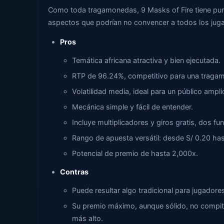
Como toda tragamonedas, 9 Masks of Fire tiene pun
aspectos que podrían no convencer a todos los jug
Pros
Temática africana atractiva y bien ejecutada.
RTP de 96.24%, competitivo para una tragam
Volatilidad media, ideal para un público ampli
Mecánica simple y fácil de entender.
Incluye multiplicadores y giros gratis, dos f
Rango de apuesta versátil: desde S/ 0.20 has
Potencial de premio de hasta 2,000x.
Contras
Puede resultar algo tradicional para jugadore
Su premio máximo, aunque sólido, no compi
más alto.