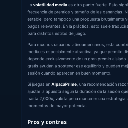
La
volatilidad media
es otro punto fuerte. Esto signif
frecuencia de premios y tamaño de las ganancias.
estable, pero tampoco una propuesta brutalmente vo
pagos relevantes. En la práctica, esto suele traduci
para distintos estilos de juego.
Para muchos usuarios latinoamericanos, esta combin
media es especialmente atractiva, ya que permite dis
depende exclusivamente de un gran premio aislado. 
gratis ayudan a sostener ese equilibrio y pueden me
sesión cuando aparecen en buen momento.
Si juegas en
AlpacaPrime
, una recomendación razona
ajustar la apuesta según la duración de la sesión q
hasta 2,000x, vale la pena mantener una estrategia 
momentos de mayor potencial.
Pros y contras