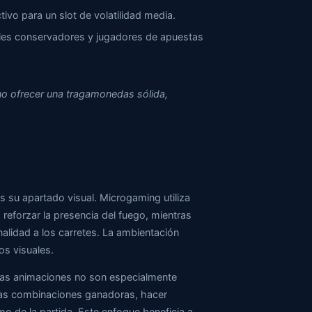
tivo para un slot de volatilidad media.
les conservadores y jugadores de apuestas
ino ofrecer una tragamonedas sólida,
 su apartado visual. Microgaming utiliza
 reforzar la presencia del fuego, mientras
alidad a los carretes. La ambientación
os visuales.
 Las animaciones no son especialmente
 las combinaciones ganadoras, hacer
tmo de la partida. Este enfoque beneficia a