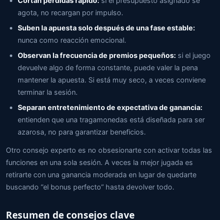
Cortan pérdidas rápido:
si el presupuesto asignado se
agota, no recargan por impulso.
Suben la apuesta solo después de una fase estable:
nunca como reacción emocional.
Observan la frecuencia de premios pequeños:
si el juego
devuelve algo de forma constante, puede valer la pena
mantener la apuesta. Si está muy seco, a veces conviene
terminar la sesión.
Separan entretenimiento de expectativa de ganancia:
entienden que una tragamonedas está diseñada para ser
azarosa, no para garantizar beneficios.
Otro consejo experto es no obsesionarte con activar todas las
funciones en una sola sesión. A veces la mejor jugada es
retirarte con una ganancia moderada en lugar de quedarte
buscando “el bonus perfecto” hasta devolver todo.
Resumen de consejos clave