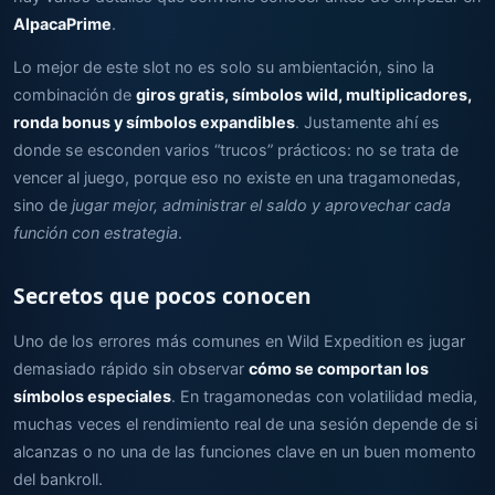
AlpacaPrime
.
Lo mejor de este slot no es solo su ambientación, sino la
combinación de
giros gratis, símbolos wild, multiplicadores,
ronda bonus y símbolos expandibles
. Justamente ahí es
donde se esconden varios “trucos” prácticos: no se trata de
vencer al juego, porque eso no existe en una tragamonedas,
sino de
jugar mejor, administrar el saldo y aprovechar cada
función con estrategia
.
Secretos que pocos conocen
Uno de los errores más comunes en Wild Expedition es jugar
demasiado rápido sin observar
cómo se comportan los
símbolos especiales
. En tragamonedas con volatilidad media,
muchas veces el rendimiento real de una sesión depende de si
alcanzas o no una de las funciones clave en un buen momento
del bankroll.