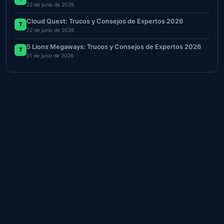
22 de junio de 2026
Cloud Quest: Trucos y Consejos de Expertos 2026
T
22 de junio de 2026
5 Lions Megaways: Trucos y Consejos de Expertos 2026
T
21 de junio de 2026