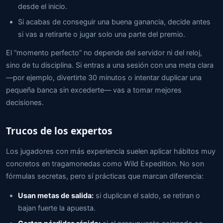
desde el inicio.
Si acabas de conseguir una buena ganancia, decide antes
si vas a retirarte o jugar solo una parte del premio.
El “momento perfecto” no depende del servidor ni del reloj,
sino de tu disciplina. Si entras a una sesión con una meta clara
—por ejemplo, divertirte 30 minutos o intentar duplicar una
pequeña banca sin excederte— vas a tomar mejores
decisiones.
Trucos de los expertos
Los jugadores con más experiencia suelen aplicar hábitos muy
concretos en tragamonedas como Wild Expedition. No son
fórmulas secretas, pero sí prácticas que marcan diferencia:
Usan metas de salida:
si duplican el saldo, se retiran o
bajan fuerte la apuesta.