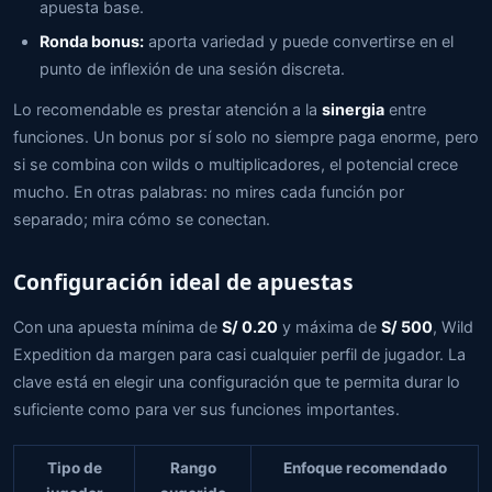
apuesta base.
Ronda bonus:
aporta variedad y puede convertirse en el
punto de inflexión de una sesión discreta.
Lo recomendable es prestar atención a la
sinergia
entre
funciones. Un bonus por sí solo no siempre paga enorme, pero
si se combina con wilds o multiplicadores, el potencial crece
mucho. En otras palabras: no mires cada función por
separado; mira cómo se conectan.
Configuración ideal de apuestas
Con una apuesta mínima de
S/ 0.20
y máxima de
S/ 500
, Wild
Expedition da margen para casi cualquier perfil de jugador. La
clave está en elegir una configuración que te permita durar lo
suficiente como para ver sus funciones importantes.
Tipo de
Rango
Enfoque recomendado