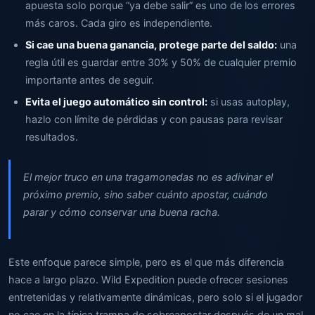
apuesta solo porque “ya debe salir” es uno de los errores
más caros. Cada giro es independiente.
Si cae una buena ganancia, protege parte del saldo:
una
regla útil es guardar entre 30% y 50% de cualquier premio
importante antes de seguir.
Evita el juego automático sin control:
si usas autoplay,
hazlo con límite de pérdidas y con pausas para revisar
resultados.
El mejor truco en una tragamonedas no es adivinar el
próximo premio, sino saber cuánto apostar, cuándo
parar y cómo conservar una buena racha.
Este enfoque parece simple, pero es el que más diferencia
hace a largo plazo. Wild Expedition puede ofrecer sesiones
entretenidas y relativamente dinámicas, pero solo si el jugador
no cae en la típica trampa de sobreapostar después de un mal