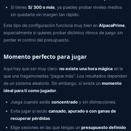
Si tienes
S/ 300 o más
, ya puedes probar niveles medios
sin quedarte sin margen tan rápido.
Este tipo de configuración funciona muy bien en
AlpacaPrime
,
especialmente si quieres probar distintos ritmos de juego sin
perder el control del presupuesto.
Momento perfecto para jugar
Aquí hay que ser muy claro:
no existe una hora mágica
en la
que una tragamonedas “pague más”. Los resultados dependen
de un sistema aleatorio. Sin embargo, sí existe un
momento
ideal para ti como jugador
.
Juega cuando estés
concentrado
y sin distracciones.
Evita jugar si estás
cansado, apurado o con ganas de
recuperar pérdidas
.
Elige sesiones en las que tengas un
presupuesto definido