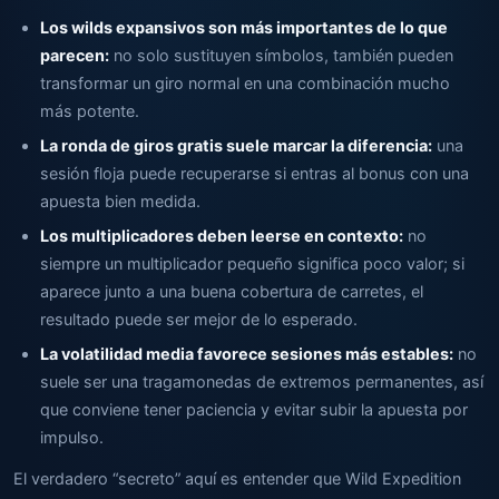
Los wilds expansivos son más importantes de lo que
parecen:
no solo sustituyen símbolos, también pueden
transformar un giro normal en una combinación mucho
más potente.
La ronda de giros gratis suele marcar la diferencia:
una
sesión floja puede recuperarse si entras al bonus con una
apuesta bien medida.
Los multiplicadores deben leerse en contexto:
no
siempre un multiplicador pequeño significa poco valor; si
aparece junto a una buena cobertura de carretes, el
resultado puede ser mejor de lo esperado.
La volatilidad media favorece sesiones más estables:
no
suele ser una tragamonedas de extremos permanentes, así
que conviene tener paciencia y evitar subir la apuesta por
impulso.
El verdadero “secreto” aquí es entender que Wild Expedition