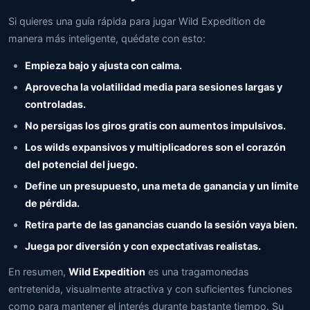
Si quieres una guía rápida para jugar Wild Expedition de
manera más inteligente, quédate con esto:
Empieza bajo y ajusta con calma.
Aprovecha la volatilidad media para sesiones largas y
controladas.
No persigas los giros gratis con aumentos impulsivos.
Los wilds expansivos y multiplicadores son el corazón
del potencial del juego.
Define un presupuesto, una meta de ganancia y un límite
de pérdida.
Retira parte de las ganancias cuando la sesión vaya bien.
Juega por diversión y con expectativas realistas.
En resumen,
Wild Expedition
es una tragamonedas
entretenida, visualmente atractiva y con suficientes funciones
como para mantener el interés durante bastante tiempo. Su