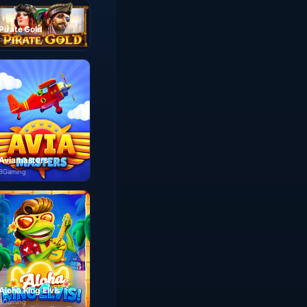
Pirate Gold
Pragmatic Play
Aviamasters
BGaming
Aloha King Elvis
BGaming