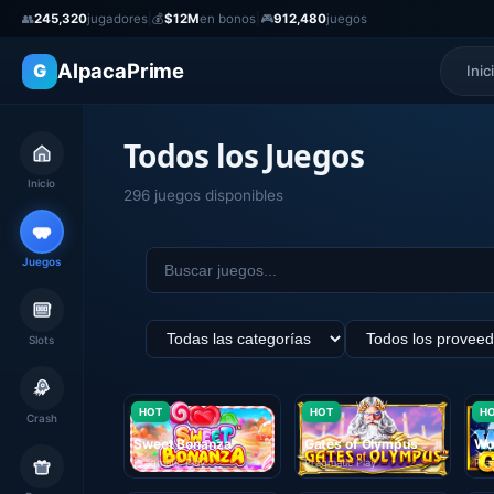
👥
💰
🎮
245,320
jugadores
|
$
12
M
en bonos
|
912,480
juegos
AlpacaPrime
G
Inic
Todos los Juegos
Inicio
296
juegos disponibles
Juegos
7
7
7
Slots
HOT
HOT
H
Crash
Sweet Bonanza
Gates of Olympus
Wo
Pragmatic Play
Pragmatic Play
Pra