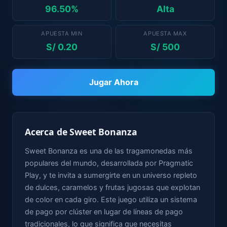
96.50%
Alta
APUESTA MIN
APUESTA MAX
S/ 0.20
S/ 500
Jugar Ahora
Acerca de
Sweet Bonanza
Sweet Bonanza es una de las tragamonedas más
populares del mundo, desarrollada por Pragmatic
Play, y te invita a sumergirte en un universo repleto
de dulces, caramelos y frutas jugosas que explotan
de color en cada giro. Este juego utiliza un sistema
de pago por clúster en lugar de líneas de pago
tradicionales, lo que significa que necesitas