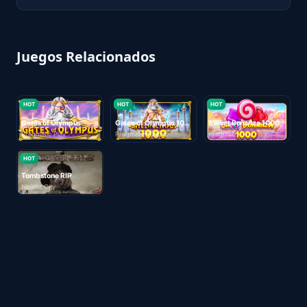
Juegos Relacionados
HOT
HOT
HOT
Gates of Olympus
Gates of Olympus 1000
Sweet Bonanza 1000
Pragmatic Play
Pragmatic Play
Pragmatic Play
HOT
Tombstone RIP
Nolimit City