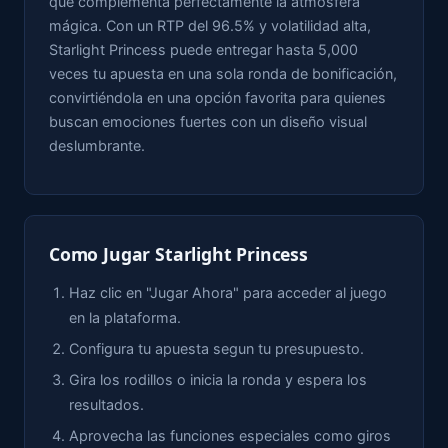
que complementa perfectamente la atmósfera
mágica. Con un RTP del 96.5% y volatilidad alta,
Starlight Princess puede entregar hasta 5,000
veces tu apuesta en una sola ronda de bonificación,
convirtiéndola en una opción favorita para quienes
buscan emociones fuertes con un diseño visual
deslumbrante.
Como Jugar
Starlight Princess
Haz clic en "Jugar Ahora" para acceder al juego
en la plataforma.
Configura tu apuesta segun tu presupuesto.
Gira los rodillos o inicia la ronda y espera los
resultados.
Aprovecha las funciones especiales como giros