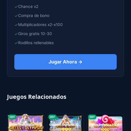
✓
Chance x2
✓
Compra de bono
✓
Multiplicadores x2-x100
✓
Giros gratis 10-30
✓
Rodillos rellenables
Jugar Ahora →
Juegos Relacionados
HOT
HOT
HOT
Gates of Olympus
Gates of Olympus 1000
Sweet Bonanza 1000
Pragmatic Play
Pragmatic Play
Pragmatic Play