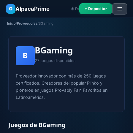
AlpacaPrime
G
+ Depositar
🌐 Es
Inicio
/
Proveedores
/
BGaming
BGaming
B
27
juegos
disponibles
Proveedor innovador con más de 250 juegos
certificados. Creadores del popular Plinko y
pioneros en juegos Provably Fair. Favoritos en
Latinoamérica.
Juegos de
BGaming